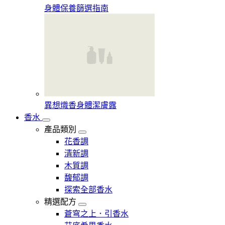
身體保養篩選指南
異想熾香身體潔膚露
香水
產品類別
花香調
清新調
木質調
馥郁調
探索全部香水
精選配方
蒼穹之上．引香水