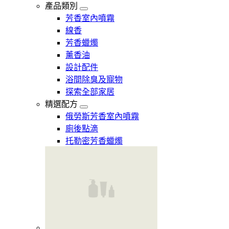
產品類別
芳香室內噴霧
線香
芳香蠟燭
薰香油
設計配件
浴間除臭及寵物
探索全部家居
精選配方
俄勞斯芳香室內噴霧
廁後點滴
托勒密芳香蠟燭