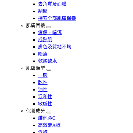
去角質及面膜
刮鬍
探索全部肌膚保養
肌膚困擾
疲憊、暗沉
成熟肌
膚色及質地不均
暗瘡​
乾燥缺水
肌膚類型
一般
乾性
油性
混和性
敏感性
保養成分
維他命C
高效能A醇
泛醇