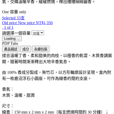
氣，交織溫暖辛香，緩緩燃燒，釋出縷縷細緻幽香。
One 容量 only
Selected
33支
Old price
New price
NT$1,350
, 1 of 1
請選擇一個容量
Loading ...
PDP Tabs
產品描述
成分
永續包裝
揉合溫暖丁香、柔和甜美的肉桂，以檀香的乾澀、木質香調展
開，隨著時間漸漸釋出大地辛香氣息。 ​ ​
由 100% 香成分製成，無竹芯，以方形輪廓設計呈現。盒內附
有一枚鹿沼浮石小圓座，可作為線香的簡約支座。
香氣：
木質、溫暖、甜潤
尺寸：
線香：150 mm x 2 mm x 2 mm（每支燃燒時間約 30 分鐘）；