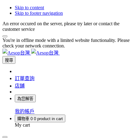
Skip to content
Skip to footer navigation
An error occured on the server, please try later or contact the
customer service
You're in offline mode with a limited website functionality. Please
check your network connection.
搜尋
訂單查詢
店鋪
為您解答
我的帳戶
購物車
0
0 product in cart
My cart