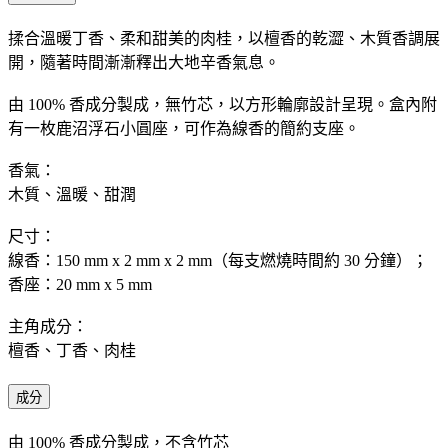
揉合溫暖丁香、柔和甜美的肉桂，以檀香的乾澀、木質香調展
開，隨著時間漸漸釋出大地辛香氣息。 ​ ​
由 100% 香成分製成，無竹芯，以方形輪廓設計呈現。盒內附
有一枚鹿沼浮石小圓座，可作為線香的簡約支座。
香氣：
木質、溫暖、甜潤
尺寸：
線香：150 mm x 2 mm x 2 mm（每支燃燒時間約 30 分鐘）；
香座：20 mm x 5 mm
主角成分：
檀香、丁香、肉桂
成分
由 100% 香成分製成，不含竹芯