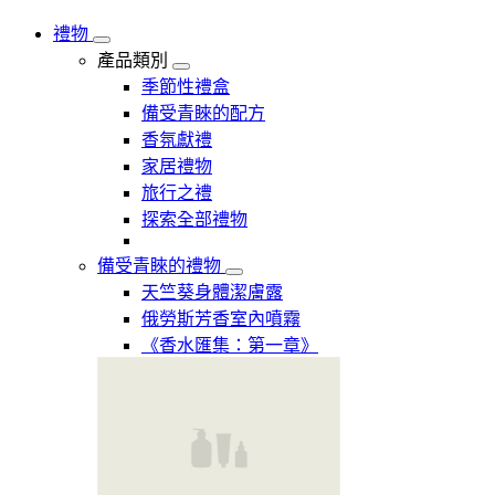
禮物
產品類別
季節性禮盒
備受青睞的配方
香氛獻禮
家居禮物
旅行之禮
探索全部禮物
備受青睞的禮物
天竺葵身體潔膚露
俄勞斯芳香室內噴霧
《香水匯集：第一章》​