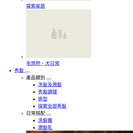
探索家居
毛悠然，犬日常
秀髮
產品類別
洗髮及潤髮
秀髮調理
造型
探索全部秀髮
日常搭配
洗髮露
潤髮乳