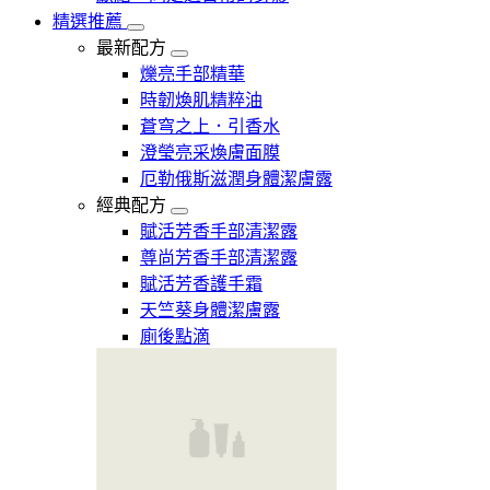
精選推薦
最新配方
爍亮手部精華
時韌煥肌精粹油
蒼穹之上．引香水
澄瑩亮采煥膚面膜
厄勒俄斯滋潤身體潔膚露
經典配方
賦活芳香手部清潔露
尊尚芳香手部清潔露
賦活芳香護手霜
天竺葵身體潔膚露
廁後點滴