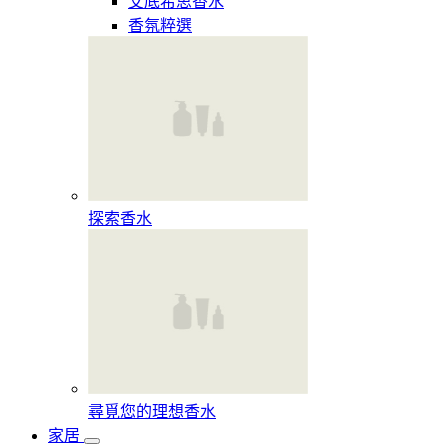
艾底希思香水
香氛粹選
探索香水​
尋覓您的理想香水​
家居