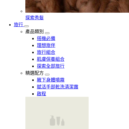
探索秀髮
旅行
產品類別
搭機必備
理想旅伴
旅行組合
肌膚保養組合
探索全部旅行
精選配方
腋下身體噴霧
賦活手部乾洗清潔露
啟程