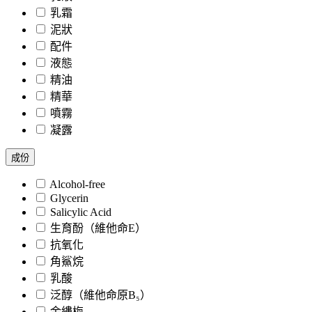
乳霜
泥狀
配件
液態
精油
精華
噴霧
凝露
成份
Alcohol-free
Glycerin
Salicylic Acid
生育酚（維他命E）
抗氧化
角鯊烷
乳酸
泛醇（維他命原B₅）
金縷梅