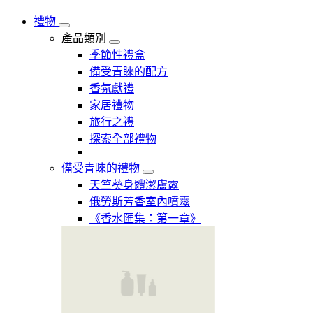
禮物
產品類別
季節性禮盒
備受青睞的配方
香氛獻禮
家居禮物
旅行之禮
探索全部禮物
備受青睞的禮物
天竺葵身體潔膚露
俄勞斯芳香室內噴霧
《香水匯集：第一章》​