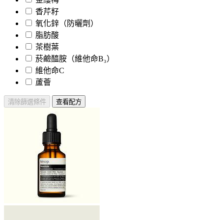
香芹籽
氧化鋅（防曬劑）
脂肪酸
茶樹葉
菸鹼醯胺（維他命B₃）
維他命C
蘆薈
清除篩選條件
查看配方