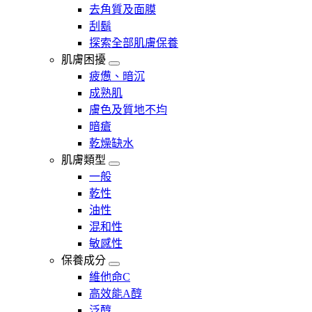
去角質及面膜
刮鬍
探索全部肌膚保養
肌膚困擾
疲憊、暗沉
成熟肌
膚色及質地不均
暗瘡​
乾燥缺水
肌膚類型
一般
乾性
油性
混和性
敏感性
保養成分
維他命C
高效能A醇
泛醇