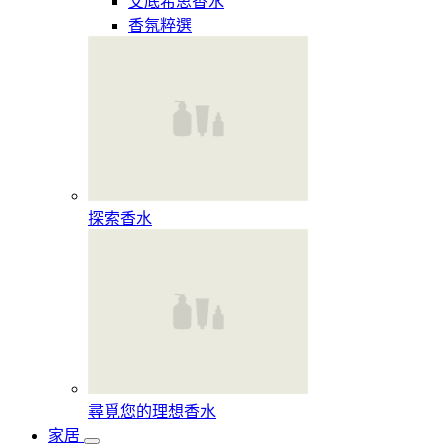
艾底希思香水
香氛粹選
探索香水​
尋覓您的理想香水​
家居