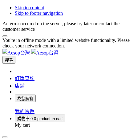
Skip to content
Skip to footer navigation
An error occured on the server, please try later or contact the
customer service
You're in offline mode with a limited website functionality. Please
check your network connection.
搜尋
訂單查詢
店鋪
為您解答
我的帳戶
購物車
0
0 product in cart
My cart