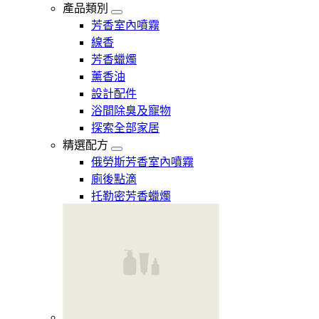
產品類別
芳香室內噴霧
線香
芳香蠟燭
薰香油
設計配件
浴間除臭及寵物
探索全部家居
精選配方
俄勞斯芳香室內噴霧
廁後點滴
托勒密芳香蠟燭