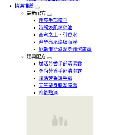
精選推薦
最新配方
爍亮手部精華
時韌煥肌精粹油
蒼穹之上．引香水
澄瑩亮采煥膚面膜
厄勒俄斯滋潤身體潔膚露
經典配方
賦活芳香手部清潔露
尊尚芳香手部清潔露
賦活芳香護手霜
天竺葵身體潔膚露
廁後點滴