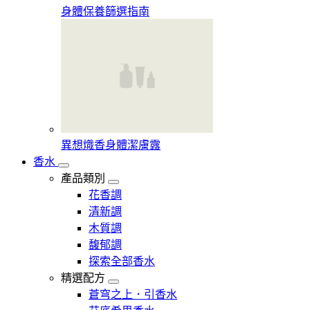
身體保養篩選指南
異想熾香身體潔膚露
香水
產品類別
花香調
清新調
木質調
馥郁調
探索全部香水
精選配方
蒼穹之上．引香水