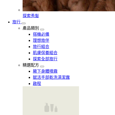
探索秀髮
旅行
產品類別
搭機必備
理想旅伴
旅行組合
肌膚保養組合
探索全部旅行
精選配方
腋下身體噴霧
賦活手部乾洗清潔露
啟程