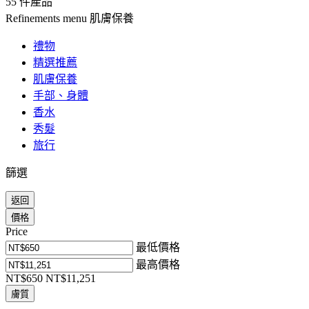
55 件產品
Refinements menu
肌膚保養
禮物
精選推薦
肌膚保養
手部、身體
香水
秀髮
旅行
篩選
返回
價格
Price
最低價格
最高價格
NT$650
NT$11,251
膚質