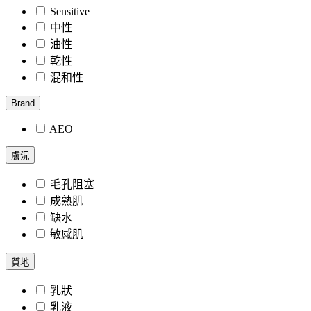
Sensitive
中性
油性
乾性
混和性
Brand
AEO
膚況
毛孔阻塞
成熟肌
缺水
敏感肌
質地
乳狀
乳液