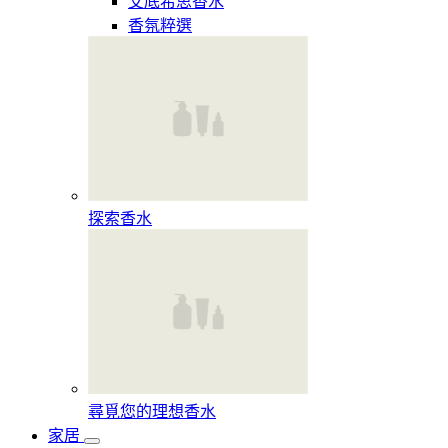
艾底希思香水
香氛粹選
探索香水​
尋覓您的理想香水​
家居