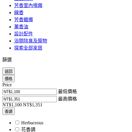
芳香室內噴霧
線香
芳香蠟燭
薰香油
設計配件
浴間除臭及寵物
探索全部家居
篩選
返回
價格
Price
最低價格
最高價格
NT$1,100
NT$1,351
香調
Herbaceous
花香調