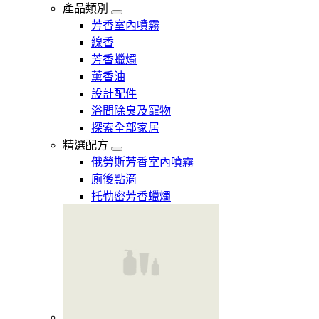
產品類別
芳香室內噴霧
線香
芳香蠟燭
薰香油
設計配件
浴間除臭及寵物
探索全部家居
精選配方
俄勞斯芳香室內噴霧
廁後點滴
托勒密芳香蠟燭