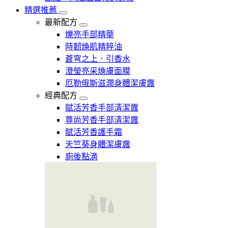
精選推薦
最新配方
爍亮手部精華
時韌煥肌精粹油
蒼穹之上．引香水
澄瑩亮采煥膚面膜
厄勒俄斯滋潤身體潔膚露
經典配方
賦活芳香手部清潔露
尊尚芳香手部清潔露
賦活芳香護手霜
天竺葵身體潔膚露
廁後點滴