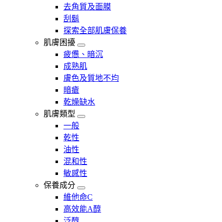
去角質及面膜
刮鬍
探索全部肌膚保養
肌膚困擾
疲憊、暗沉
成熟肌
膚色及質地不均
暗瘡​
乾燥缺水
肌膚類型
一般
乾性
油性
混和性
敏感性
保養成分
維他命C
高效能A醇
泛醇