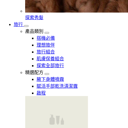
探索秀髮
旅行
產品類別
搭機必備
理想旅伴
旅行組合
肌膚保養組合
探索全部旅行
精選配方
腋下身體噴霧
賦活手部乾洗清潔露
啟程