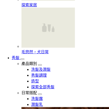
探索家居
毛悠然，犬日常
秀髮
產品類別
洗髮及潤髮
秀髮調理
造型
探索全部秀髮
日常搭配
洗髮露
潤髮乳