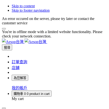
Skip to content
Skip to footer navigation
An error occured on the server, please try later or contact the
customer service
You're in offline mode with a limited website functionality. Please
check your network connection.
搜尋
訂單查詢
店鋪
為您解答
我的帳戶
購物車
0
0 product in cart
My cart