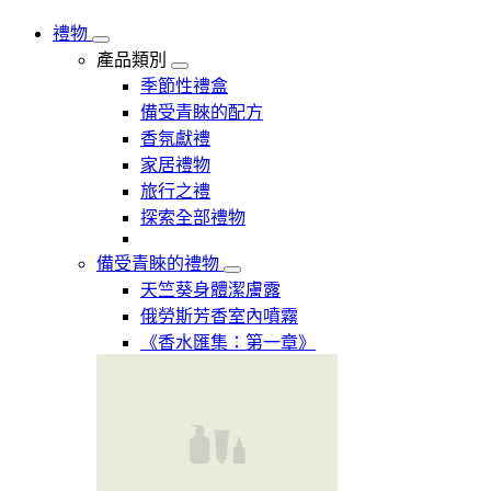
禮物
產品類別
季節性禮盒
備受青睞的配方
香氛獻禮
家居禮物
旅行之禮
探索全部禮物
備受青睞的禮物
天竺葵身體潔膚露
俄勞斯芳香室內噴霧
《香水匯集：第一章》​