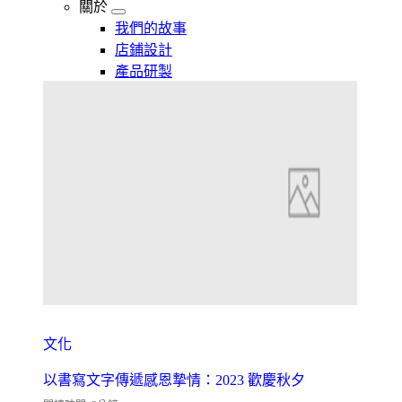
關於
我們的故事
店鋪設計
產品研製
文化
以書寫文字傳遞感恩摯情：2023 歡慶秋夕