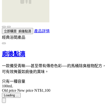
產品詳情
立即購買
廁後點滴
經典浴間產品
廁後點滴
一款備受青睞──甚至帶有傳奇色彩──的馬桶除臭植物配方，
可有效掩蓋如廁後的異味。
只有一種容量
100mL
Old price
New price
NT$1,100
Loading ...