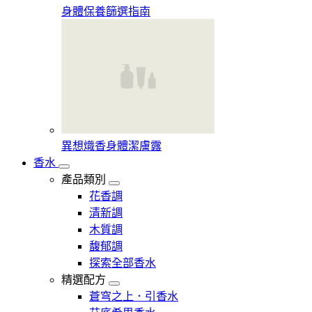
身體保養篩選指南
異想熾香身體潔膚露
香水
產品類別
花香調
清新調
木質調
馥郁調
探索全部香水
精選配方
蒼穹之上．引香水