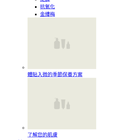
抗氧化
金縷梅
體貼入微的季節保養方案
了解您的肌膚