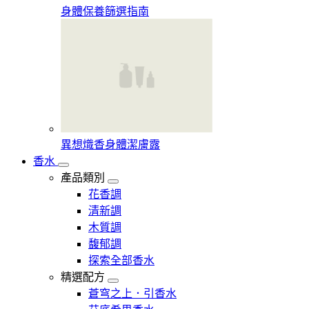
身體保養篩選指南
異想熾香身體潔膚露
香水
產品類別
花香調
清新調
木質調
馥郁調
探索全部香水
精選配方
蒼穹之上．引香水