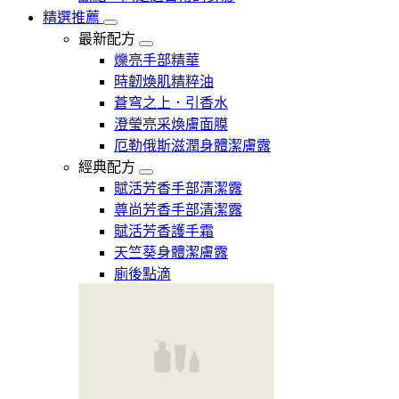
精選推薦
最新配方
爍亮手部精華
時韌煥肌精粹油
蒼穹之上．引香水
澄瑩亮采煥膚面膜
厄勒俄斯滋潤身體潔膚露
經典配方
賦活芳香手部清潔露
尊尚芳香手部清潔露
賦活芳香護手霜
天竺葵身體潔膚露
廁後點滴