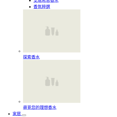
艾底希思香水
香氛粹選
探索香水​
尋覓您的理想香水​
家居