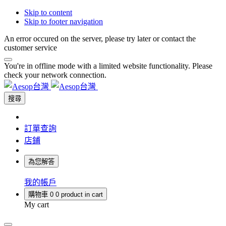
Skip to content
Skip to footer navigation
An error occured on the server, please try later or contact the
customer service
You're in offline mode with a limited website functionality. Please
check your network connection.
搜尋
訂單查詢
店鋪
為您解答
我的帳戶
購物車
0
0 product in cart
My cart