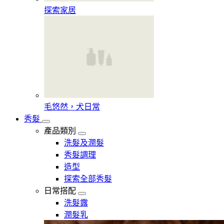
探索家居
毛悠然，犬日常
秀髮
產品類別
洗髮及潤髮
秀髮調理
造型
探索全部秀髮
日常搭配
洗髮露
潤髮乳