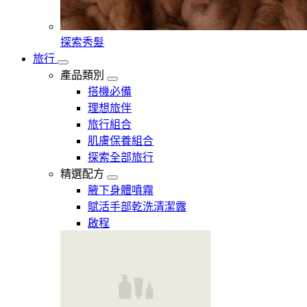
探索秀髮
旅行
產品類別
搭機必備
理想旅伴
旅行組合
肌膚保養組合
探索全部旅行
精選配方
腋下身體噴霧
賦活手部乾洗清潔露
啟程