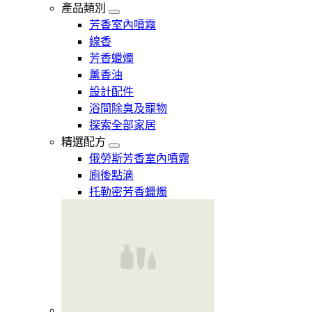
產品類別
芳香室內噴霧
線香
芳香蠟燭
薰香油
設計配件
浴間除臭及寵物
探索全部家居
精選配方
俄勞斯芳香室內噴霧
廁後點滴
托勒密芳香蠟燭