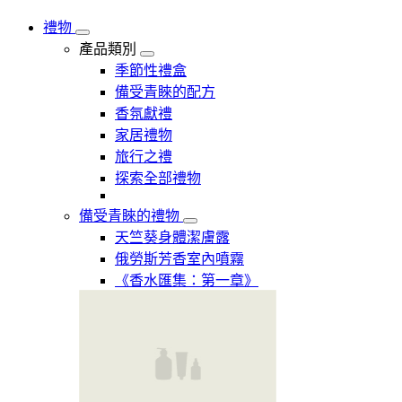
禮物
產品類別
季節性禮盒
備受青睞的配方
香氛獻禮
家居禮物
旅行之禮
探索全部禮物
備受青睞的禮物
天竺葵身體潔膚露
俄勞斯芳香室內噴霧
《香水匯集：第一章》​