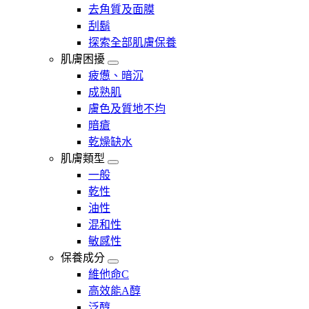
去角質及面膜
刮鬍
探索全部肌膚保養
肌膚困擾
疲憊、暗沉
成熟肌
膚色及質地不均
暗瘡​
乾燥缺水
肌膚類型
一般
乾性
油性
混和性
敏感性
保養成分
維他命C
高效能A醇
泛醇