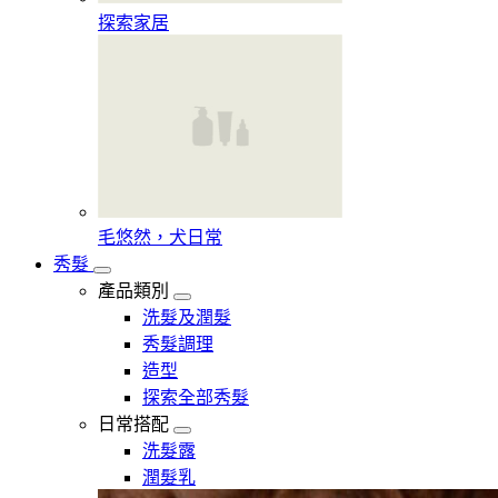
探索家居
毛悠然，犬日常
秀髮
產品類別
洗髮及潤髮
秀髮調理
造型
探索全部秀髮
日常搭配
洗髮露
潤髮乳