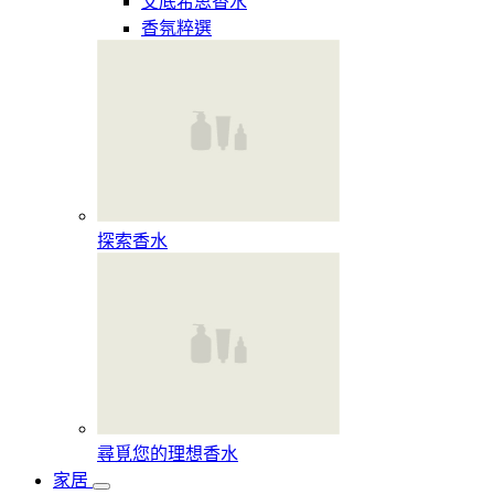
艾底希思香水
香氛粹選
探索香水​
尋覓您的理想香水​
家居