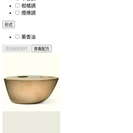
柑橘調
煙燻調
形式
薰香油
清除篩選條件
查看配方