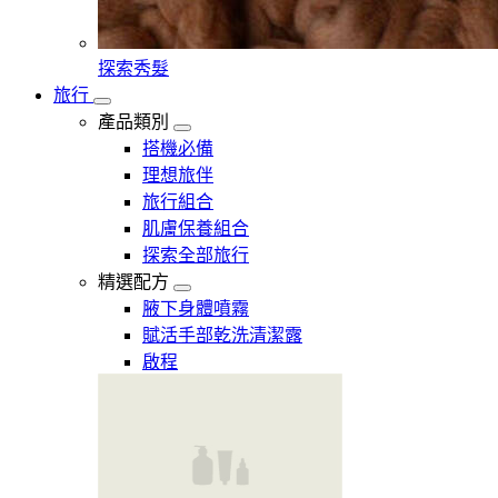
探索秀髮
旅行
產品類別
搭機必備
理想旅伴
旅行組合
肌膚保養組合
探索全部旅行
精選配方
腋下身體噴霧
賦活手部乾洗清潔露
啟程