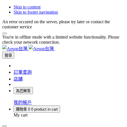
Skip to content
Skip to footer navigation
An error occured on the server, please try later or contact the
customer service
You're in offline mode with a limited website functionality. Please
check your network connection.
搜尋
訂單查詢
店鋪
為您解答
我的帳戶
購物車
0
0 product in cart
My cart