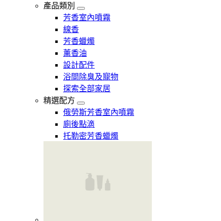
產品類別
芳香室內噴霧
線香
芳香蠟燭
薰香油
設計配件
浴間除臭及寵物
探索全部家居
精選配方
俄勞斯芳香室內噴霧
廁後點滴
托勒密芳香蠟燭