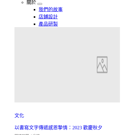
關於
我們的故事
店鋪設計
產品研製
文化
以書寫文字傳遞感恩摯情：2023 歡慶秋夕