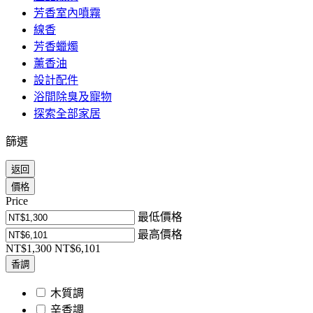
芳香室內噴霧
線香
芳香蠟燭
薰香油
設計配件
浴間除臭及寵物
探索全部家居
篩選
返回
價格
Price
最低價格
最高價格
NT$1,300
NT$6,101
香調
木質調
辛香調