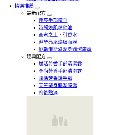
精選推薦
最新配方
爍亮手部精華
時韌煥肌精粹油
蒼穹之上．引香水
澄瑩亮采煥膚面膜
厄勒俄斯滋潤身體潔膚露
經典配方
賦活芳香手部清潔露
尊尚芳香手部清潔露
賦活芳香護手霜
天竺葵身體潔膚露
廁後點滴