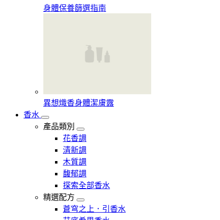
身體保養篩選指南
異想熾香身體潔膚露
香水
產品類別
花香調
清新調
木質調
馥郁調
探索全部香水
精選配方
蒼穹之上．引香水