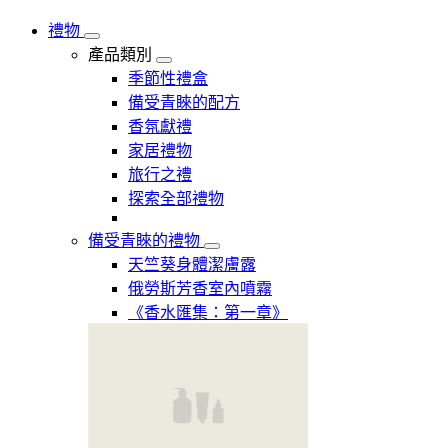
禮物
產品類別
季節性禮盒
備受青睞的配方
香氛獻禮
家居禮物
旅行之禮
探索全部禮物
備受青睞的禮物
天竺葵身體潔膚露
俄勞斯芳香室內噴霧
《香水匯集：第一章》​