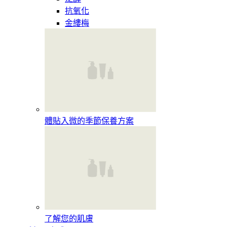
抗氧化
金縷梅
體貼入微的季節保養方案
了解您的肌膚