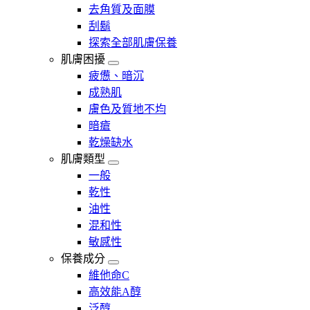
去角質及面膜
刮鬍
探索全部肌膚保養
肌膚困擾
疲憊、暗沉
成熟肌
膚色及質地不均
暗瘡​
乾燥缺水
肌膚類型
一般
乾性
油性
混和性
敏感性
保養成分
維他命C
高效能A醇
泛醇