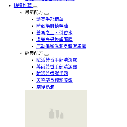
精選推薦
最新配方
爍亮手部精華
時韌煥肌精粹油
蒼穹之上．引香水
澄瑩亮采煥膚面膜
厄勒俄斯滋潤身體潔膚露
經典配方
賦活芳香手部清潔露
尊尚芳香手部清潔露
賦活芳香護手霜
天竺葵身體潔膚露
廁後點滴