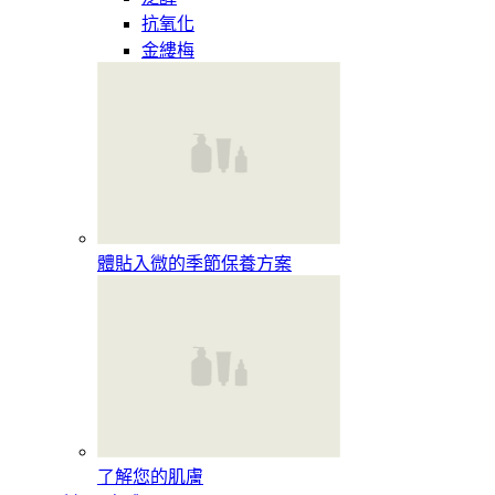
抗氧化
金縷梅
體貼入微的季節保養方案
了解您的肌膚