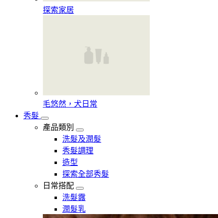
探索家居
毛悠然，犬日常
秀髮
產品類別
洗髮及潤髮
秀髮調理
造型
探索全部秀髮
日常搭配
洗髮露
潤髮乳