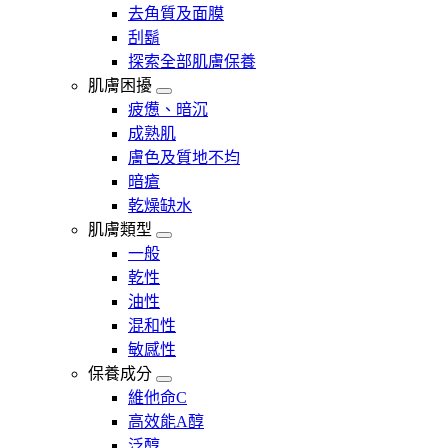
去角質及面膜
刮鬍
探索全部肌膚保養
肌膚困擾
疲憊、暗沉
成熟肌
膚色及質地不均
暗瘡​
乾燥缺水
肌膚類型
一般
乾性
油性
混和性
敏感性
保養成分
維他命C
高效能A醇
泛醇