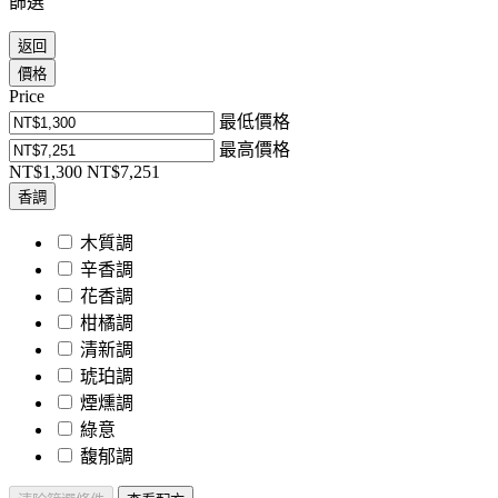
篩選
返回
價格
Price
最低價格
最高價格
NT$1,300
NT$7,251
香調
木質調
辛香調
花香調
柑橘調
清新調
琥珀調
煙燻調
綠意
馥郁調