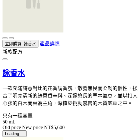
產品詳情
立即購買
詠香水
新款配方
詠香水
一款充滿詩意對比的花香調香氛，散發無畏而柔韌的個性，揉
合了明亮清新的綠意香辛料、深邃悠長的草本氣息，並以扣人
心弦的白木蘭葉為主角，深植於挑動感官的木質底蘊之中。
只有一種容量
50 mL
Old price
New price
NT$5,600
Loading ...