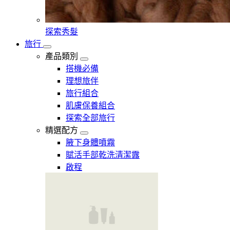
探索秀髮
旅行
產品類別
搭機必備
理想旅伴
旅行組合
肌膚保養組合
探索全部旅行
精選配方
腋下身體噴霧
賦活手部乾洗清潔露
啟程