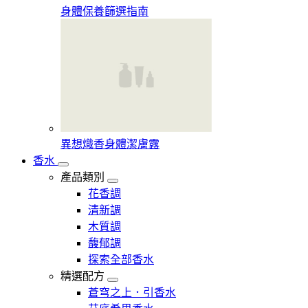
身體保養篩選指南
異想熾香身體潔膚露
香水
產品類別
花香調
清新調
木質調
馥郁調
探索全部香水
精選配方
蒼穹之上．引香水