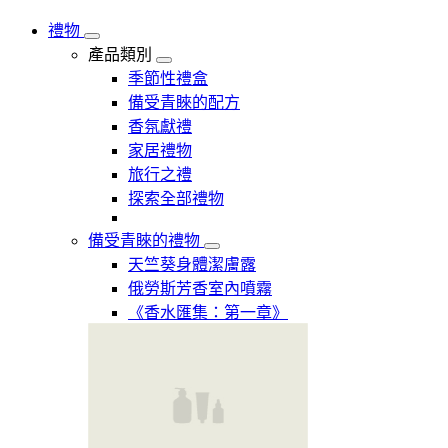
禮物
產品類別
季節性禮盒
備受青睞的配方
香氛獻禮
家居禮物
旅行之禮
探索全部禮物
備受青睞的禮物
天竺葵身體潔膚露
俄勞斯芳香室內噴霧
《香水匯集：第一章》​