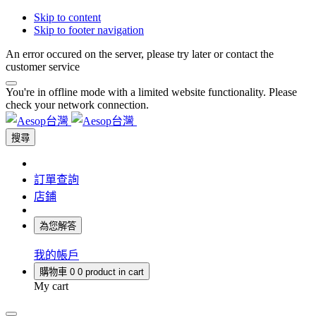
Skip to content
Skip to footer navigation
An error occured on the server, please try later or contact the
customer service
You're in offline mode with a limited website functionality. Please
check your network connection.
搜尋
訂單查詢
店鋪
為您解答
我的帳戶
購物車
0
0 product in cart
My cart