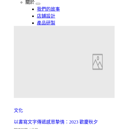
關於
我們的故事
店鋪設計
產品研製
文化
以書寫文字傳遞感恩摯情：2023 歡慶秋夕