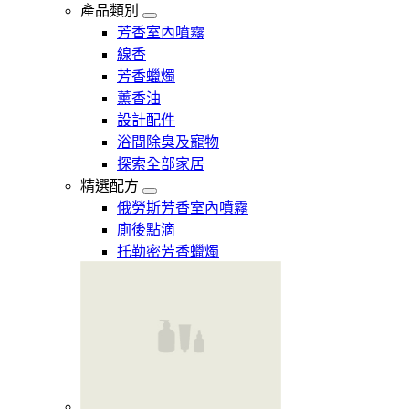
產品類別
芳香室內噴霧
線香
芳香蠟燭
薰香油
設計配件
浴間除臭及寵物
探索全部家居
精選配方
俄勞斯芳香室內噴霧
廁後點滴
托勒密芳香蠟燭