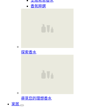
艾底希思香水
香氛粹選
探索香水​
尋覓您的理想香水​
家居