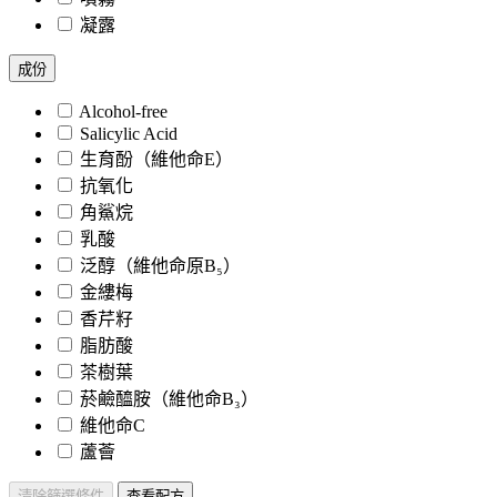
凝露
成份
Alcohol-free
Salicylic Acid
生育酚（維他命E）
抗氧化
角鯊烷
乳酸
泛醇（維他命原B₅）
金縷梅
香芹籽
脂肪酸
茶樹葉
菸鹼醯胺（維他命B₃）
維他命C
蘆薈
清除篩選條件
查看配方