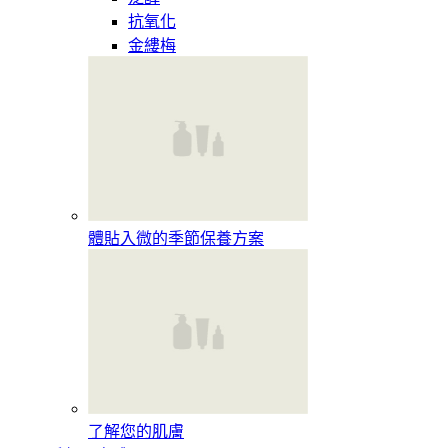
抗氧化
金縷梅
體貼入微的季節保養方案
了解您的肌膚