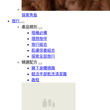
探索秀髮
旅行
產品類別
搭機必備
理想旅伴
旅行組合
肌膚保養組合
探索全部旅行
精選配方
腋下身體噴霧
賦活手部乾洗清潔露
啟程