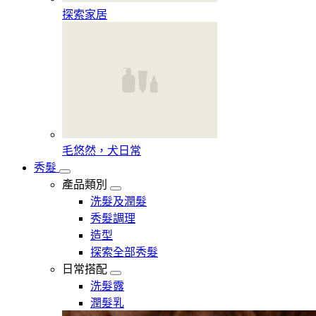
探索家居
毛悠然，犬日常
秀髮
產品類別
洗髮及潤髮
秀髮調理
造型
探索全部秀髮
日常搭配
洗髮露
潤髮乳