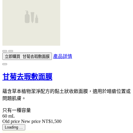
產品詳情
立即購買
甘菊去瑕敷面膜
甘菊去瑕敷面膜
蘊含草本植物潔淨配方的黏土狀收斂面膜，適用於暗瘡位置或
問題肌膚。
只有一種容量
60 mL
Old price
New price
NT$1,500
Loading ...