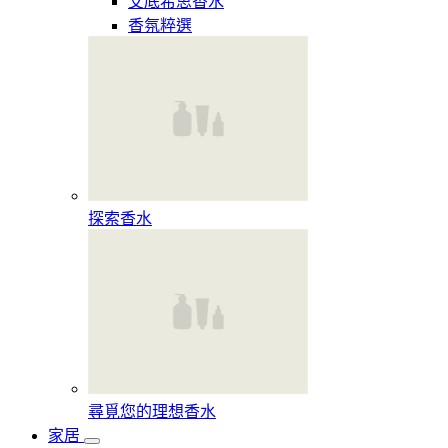
艾底希思香水
香氛粹選
探索香水​
尋覓您的理想香水​
家居