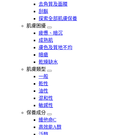
去角質及面膜
刮鬍
探索全部肌膚保養
肌膚困擾
疲憊、暗沉
成熟肌
膚色及質地不均
暗瘡​
乾燥缺水
肌膚類型
一般
乾性
油性
混和性
敏感性
保養成分
維他命C
高效能A醇
泛醇