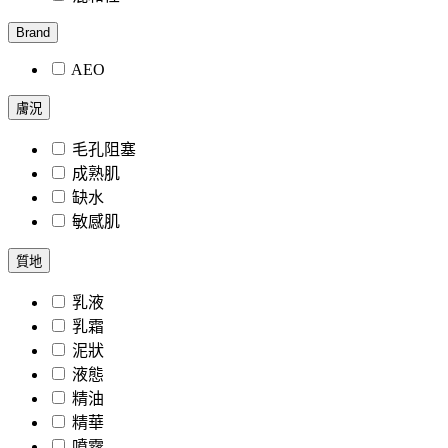
Brand
AEO
膚況
毛孔阻塞
成熟肌
缺水
敏感肌
質地
乳液
乳霜
泥狀
液態
精油
精華
噴霧