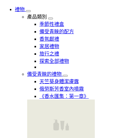
禮物
產品類別
季節性禮盒
備受青睞的配方
香氛獻禮
家居禮物
旅行之禮
探索全部禮物
備受青睞的禮物
天竺葵身體潔膚露
俄勞斯芳香室內噴霧
《香水匯集：第一章》​