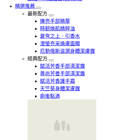
精選推薦
最新配方
爍亮手部精華
時韌煥肌精粹油
蒼穹之上．引香水
澄瑩亮采煥膚面膜
厄勒俄斯滋潤身體潔膚露
經典配方
賦活芳香手部清潔露
尊尚芳香手部清潔露
賦活芳香護手霜
天竺葵身體潔膚露
廁後點滴