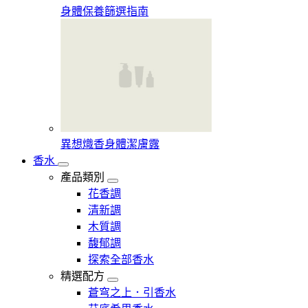
身體保養篩選指南
異想熾香身體潔膚露
香水
產品類別
花香調
清新調
木質調
馥郁調
探索全部香水
精選配方
蒼穹之上．引香水