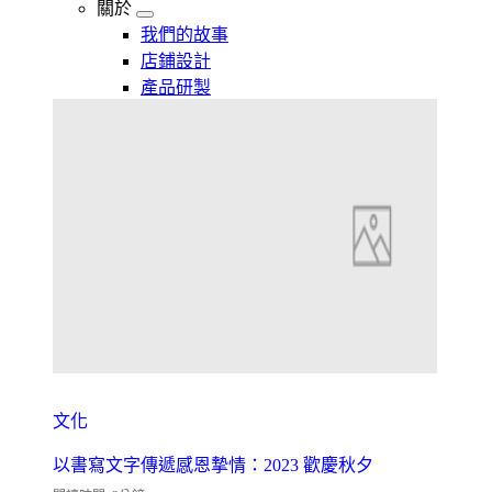
關於
我們的故事
店鋪設計
產品研製
文化
以書寫文字傳遞感恩摯情：2023 歡慶秋夕