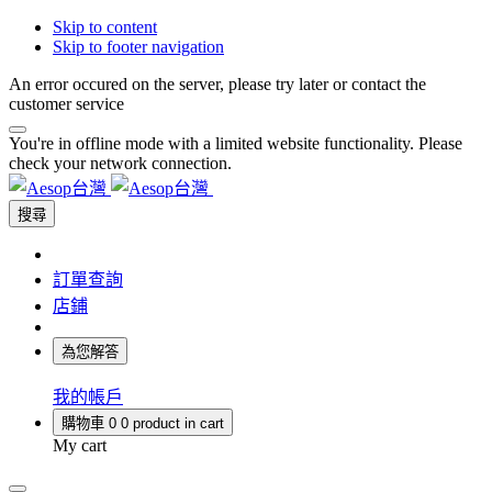
Skip to content
Skip to footer navigation
An error occured on the server, please try later or contact the
customer service
You're in offline mode with a limited website functionality. Please
check your network connection.
搜尋
訂單查詢
店鋪
為您解答
我的帳戶
購物車
0
0 product in cart
My cart