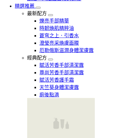
精選推薦
最新配方
爍亮手部精華
時韌煥肌精粹油
蒼穹之上．引香水
澄瑩亮采煥膚面膜
厄勒俄斯滋潤身體潔膚露
經典配方
賦活芳香手部清潔露
尊尚芳香手部清潔露
賦活芳香護手霜
天竺葵身體潔膚露
廁後點滴