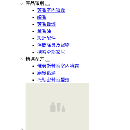
產品類別
芳香室內噴霧
線香
芳香蠟燭
薰香油
設計配件
浴間除臭及寵物
探索全部家居
精選配方
俄勞斯芳香室內噴霧
廁後點滴
托勒密芳香蠟燭