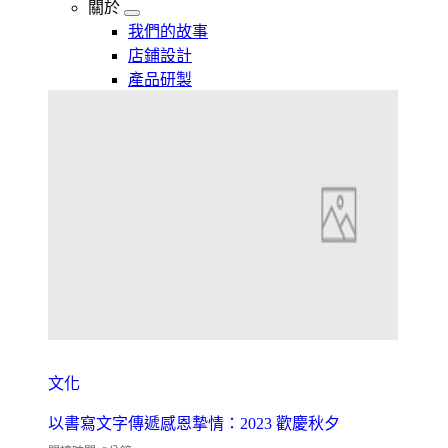
關於
我們的故事
店鋪設計
產品研製
文化
以書寫文字傳遞感恩摯情：2023 歡慶秋夕