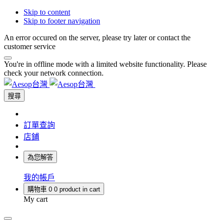
Skip to content
Skip to footer navigation
An error occured on the server, please try later or contact the
customer service
You're in offline mode with a limited website functionality. Please
check your network connection.
搜尋
訂單查詢
店鋪
為您解答
我的帳戶
購物車
0
0 product in cart
My cart