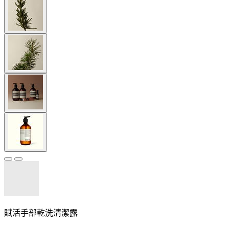
賦活手部乾洗清潔露