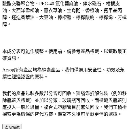
酸酯交聯聚合物、PEG-40 氫化蓖麻油、鎖水磁石、柑橘皮
油、大西洋雪松油、薰衣草油、生育酚、香橙油、氨甲基丙
醇、迷迭香葉油、大豆油、檸檬酸、檸檬酸鈉、檸檬烯、芳樟
醇。
本成分表可能作調整。使用前，請參考產品標籤，以獲取最正
確資訊。​
Aesop所有產品均為純素產品。我們僅選用安全性、功效及永
續性經過認證的原料。​
我們的產品包裝多數部分皆可回收。建議您拆解包裝（例如移
除瓶蓋與標籤）並加以分類：玻璃瓶可回收，而標籤與瓶蓋則
應投入一般垃圾桶。​複合式塑膠管目前無法回收。我們正積極
探索更為環保的替代方案，期望不久後可呈獻更佳的選擇。​
產品描述