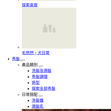
探索家居
毛悠然，犬日常
秀髮
產品類別
洗髮及潤髮
秀髮調理
造型
探索全部秀髮
日常搭配
洗髮露
潤髮乳