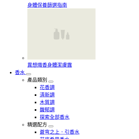
身體保養篩選指南
異想熾香身體潔膚露
香水
產品類別
花香調
清新調
木質調
馥郁調
探索全部香水
精選配方
蒼穹之上．引香水