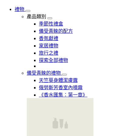
禮物
產品類別
季節性禮盒
備受青睞的配方
香氛獻禮
家居禮物
旅行之禮
探索全部禮物
備受青睞的禮物
天竺葵身體潔膚露
俄勞斯芳香室內噴霧
《香水匯集：第一章》​