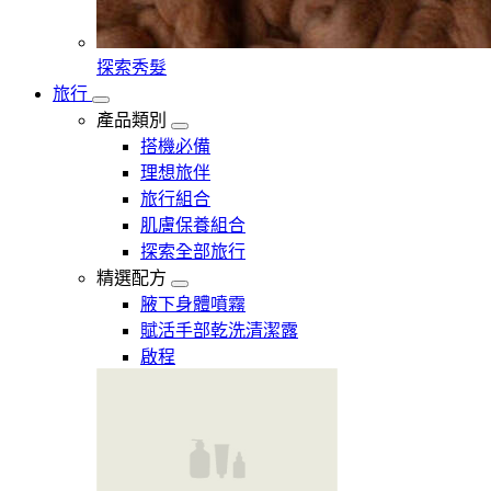
探索秀髮
旅行
產品類別
搭機必備
理想旅伴
旅行組合
肌膚保養組合
探索全部旅行
精選配方
腋下身體噴霧
賦活手部乾洗清潔露
啟程