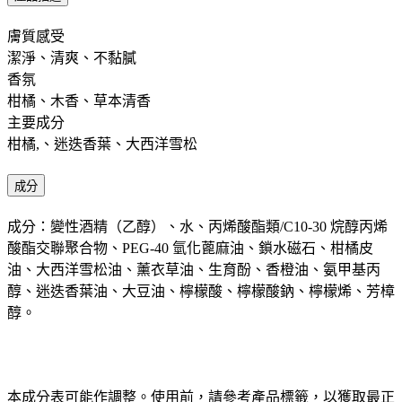
膚質感受 ​ ​
潔淨、清爽、不黏膩
香氛 ​
柑橘、木香、草本清香
主要成分 ​
柑橘,、迷迭香葉、大西洋雪松
成分
成分：變性酒精（乙醇）、水、丙烯酸酯類/C10-30 烷醇丙烯
酸酯交聯聚合物、PEG-40 氫化蓖麻油、鎖水磁石、柑橘皮
油、大西洋雪松油、薰衣草油、生育酚、香橙油、氨甲基丙
醇、迷迭香葉油、大豆油、檸檬酸、檸檬酸鈉、檸檬烯、芳樟
醇。
本成分表可能作調整。使用前，請參考產品標籤，以獲取最正