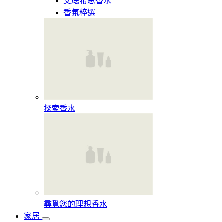
艾底希思香水
香氛粹選
探索香水​
尋覓您的理想香水​
家居