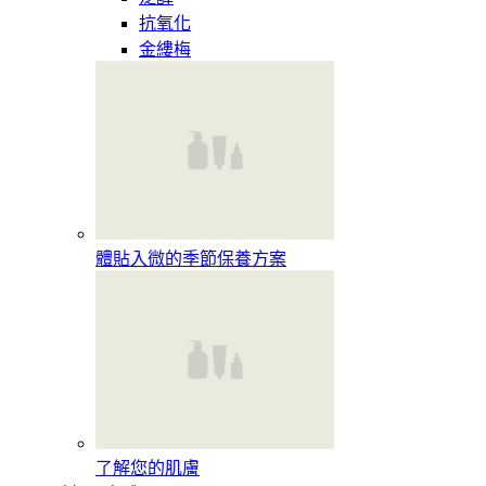
抗氧化
金縷梅
體貼入微的季節保養方案
了解您的肌膚