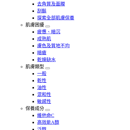
去角質及面膜
刮鬍
探索全部肌膚保養
肌膚困擾
疲憊、暗沉
成熟肌
膚色及質地不均
暗瘡​
乾燥缺水
肌膚類型
一般
乾性
油性
混和性
敏感性
保養成分
維他命C
高效能A醇
泛醇