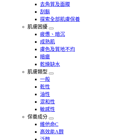
去角質及面膜
刮鬍
探索全部肌膚保養
肌膚困擾
疲憊、暗沉
成熟肌
膚色及質地不均
暗瘡​
乾燥缺水
肌膚類型
一般
乾性
油性
混和性
敏感性
保養成分
維他命C
高效能A醇
泛醇