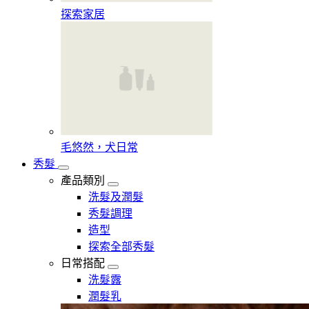
探索家居
毛悠然，犬日常
秀髮
產品類別
洗髮及潤髮
秀髮調理
造型
探索全部秀髮
日常搭配
洗髮露
潤髮乳