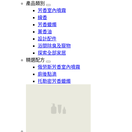
產品類別
芳香室內噴霧
線香
芳香蠟燭
薰香油
設計配件
浴間除臭及寵物
探索全部家居
精選配方
俄勞斯芳香室內噴霧
廁後點滴
托勒密芳香蠟燭