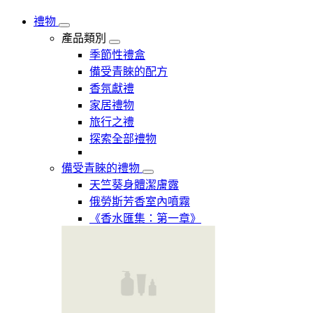
禮物
產品類別
季節性禮盒
備受青睞的配方
香氛獻禮
家居禮物
旅行之禮
探索全部禮物
備受青睞的禮物
天竺葵身體潔膚露
俄勞斯芳香室內噴霧
《香水匯集：第一章》​