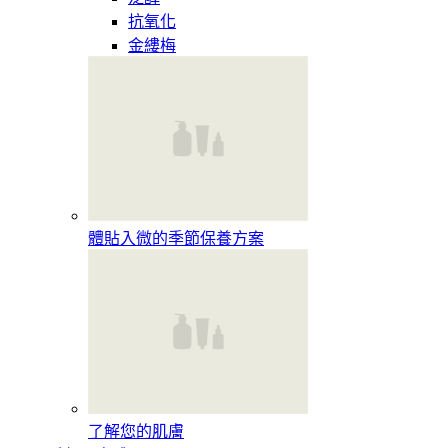
抗氧化
金縷梅
體貼入微的季節保養方案
了解您的肌膚