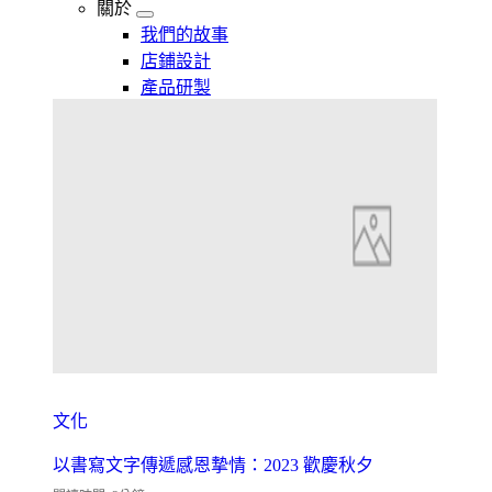
關於
我們的故事
店鋪設計
產品研製
文化
以書寫文字傳遞感恩摯情：2023 歡慶秋夕