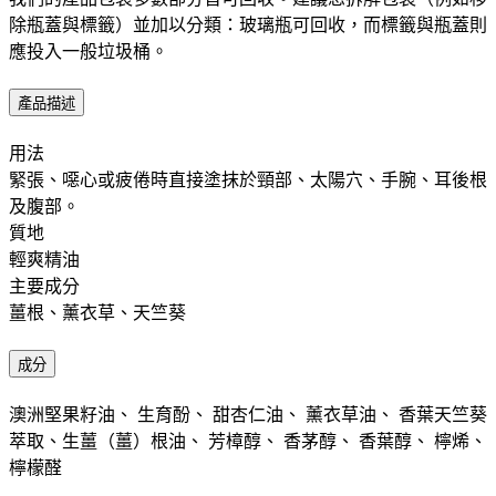
除瓶蓋與標籤）並加以分類：玻璃瓶可回收，而標籤與瓶蓋則
應投入一般垃圾桶。​
產品描述
用法 ​ ​
緊張、噁心或疲倦時直接塗抹於頸部、太陽穴、手腕、耳後根
及腹部。
質地 ​
輕爽精油
主要成分 ​
薑根、薰衣草、天竺葵
成分
澳洲堅果籽油、 生育酚、 甜杏仁油、 薰衣草油、 香葉天竺葵
萃取、生薑（薑）根油、 芳樟醇、 香茅醇、 香葉醇、 檸烯、
檸檬醛