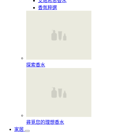
艾底希思香水
香氛粹選
探索香水​
尋覓您的理想香水​
家居