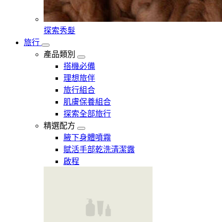
探索秀髮
旅行
產品類別
搭機必備
理想旅伴
旅行組合
肌膚保養組合
探索全部旅行
精選配方
腋下身體噴霧
賦活手部乾洗清潔露
啟程