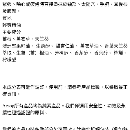
緊張、噁心或疲倦時直接塗抹於頸部、太陽穴、手腕、耳後根
及腹部。
質地 ​
輕爽精油
主要成分 ​
薑根、薰衣草、天竺葵
澳洲堅果籽油、 生育酚、 甜杏仁油、 薰衣草油、 香葉天竺葵
萃取、生薑（薑）根油、 芳樟醇、 香茅醇、 香葉醇、 檸烯、
檸檬醛
本成分表可能作調整。使用前，請參考產品標籤，以獲取最正
確資訊。​
Aesop所有產品均為純素產品。我們僅選用安全性、功效及永
續性經過認證的原料。​
我們的產品包裝多數部分皆可回收。建議您拆解包裝（例如移