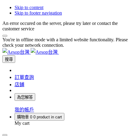
Skip to content
Skip to footer navigation
An error occured on the server, please try later or contact the
customer service
You're in offline mode with a limited website functionality. Please
check your network connection.
搜尋
訂單查詢
店鋪
為您解答
我的帳戶
購物車
0
0 product in cart
My cart