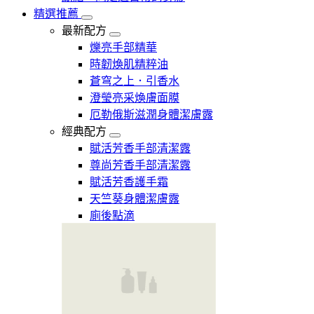
精選推薦
最新配方
爍亮手部精華
時韌煥肌精粹油
蒼穹之上．引香水
澄瑩亮采煥膚面膜
厄勒俄斯滋潤身體潔膚露
經典配方
賦活芳香手部清潔露
尊尚芳香手部清潔露
賦活芳香護手霜
天竺葵身體潔膚露
廁後點滴