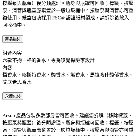
按壓泵與瓶蓋）後分類處理。瓶身與瓶罐可回收；標籤、按壓
泵、滴管與瓶蓋應棄置於一般垃圾桶中。按壓泵與滴管亦可重
複使用。紙盒包裝採用 FSC® 認證紙材製成，請拆除後放入
回收桶中。​
產品描述
組合內容 ​ ​
六款不拘一格的香水，專為嗅覺探險家設計
內容 ​
悟香水、喀斯特香水、馥香水、熾香水、馬拉喀什馥郁香水、
艾底希思香水
永續包裝
Aesop 產品包裝多數部分皆可回收。建議您拆解（移除標籤、
按壓泵與瓶蓋）後分類處理。瓶身與瓶罐可回收；標籤、按壓
泵、滴管與瓶蓋應棄置於一般垃圾桶中。按壓泵與滴管亦可重