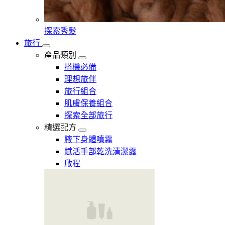
探索秀髮
旅行
產品類別
搭機必備
理想旅伴
旅行組合
肌膚保養組合
探索全部旅行
精選配方
腋下身體噴霧
賦活手部乾洗清潔露
啟程