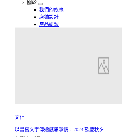
關於
我們的故事
店鋪設計
產品研製
文化
以書寫文字傳遞感恩摯情：2023 歡慶秋夕