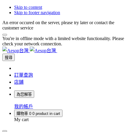
Skip to content
Skip to footer navigation
An error occured on the server, please try later or contact the
customer service
You're in offline mode with a limited website functionality. Please
check your network connection.
搜尋
訂單查詢
店鋪
為您解答
我的帳戶
購物車
0
0 product in cart
My cart