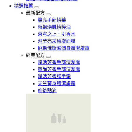
精選推薦
最新配方
爍亮手部精華
時韌煥肌精粹油
蒼穹之上．引香水
澄瑩亮采煥膚面膜
厄勒俄斯滋潤身體潔膚露
經典配方
賦活芳香手部清潔露
尊尚芳香手部清潔露
賦活芳香護手霜
天竺葵身體潔膚露
廁後點滴