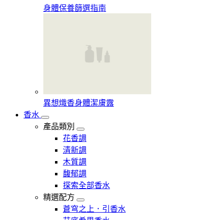
身體保養篩選指南
異想熾香身體潔膚露
香水
產品類別
花香調
清新調
木質調
馥郁調
探索全部香水
精選配方
蒼穹之上．引香水