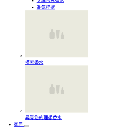
艾底希思香水
香氛粹選
探索香水​
尋覓您的理想香水​
家居