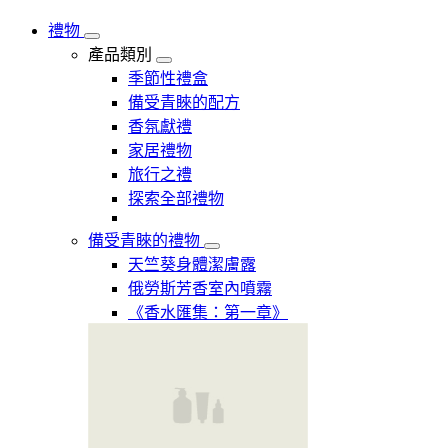
禮物
產品類別
季節性禮盒
備受青睞的配方
香氛獻禮
家居禮物
旅行之禮
探索全部禮物
備受青睞的禮物
天竺葵身體潔膚露
俄勞斯芳香室內噴霧
《香水匯集：第一章》​