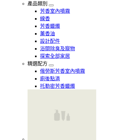
產品類別
芳香室內噴霧
線香
芳香蠟燭
薰香油
設計配件
浴間除臭及寵物
探索全部家居
精選配方
俄勞斯芳香室內噴霧
廁後點滴
托勒密芳香蠟燭