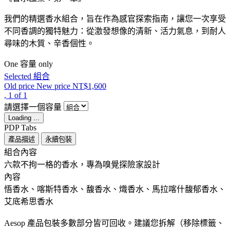
我們的精選香水組合，旨在作為感官探索指南，讓您一次享受
不同香調的獨特魅力：從激發想像的清新、活力氣息，到耐人
尋味的木質、辛香個性。
One 容量 only
Selected
組合
Old price
New price
NT$1,600
, 1 of 1
請選擇一個容量
Loading ...
PDP Tabs
產品描述
永續包裝
組合內容 ​ ​
六款不拘一格的香水，專為嗅覺探險家設計
內容 ​
悟香水、喀斯特香水、馥香水、熾香水、馬拉喀什馥郁香水、
艾底希思香水
Aesop 產品包裝多數部分皆可回收。建議您拆解（移除標籤、