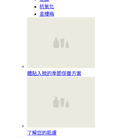
抗氧化
金縷梅
體貼入微的季節保養方案
了解您的肌膚