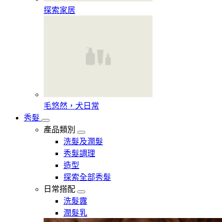
探索家居
毛悠然，犬日常
秀髮
產品類別
洗髮及潤髮
秀髮調理
造型
探索全部秀髮
日常搭配
洗髮露
潤髮乳