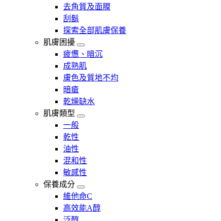
去角質及面膜
刮鬍
探索全部肌膚保養
肌膚困擾
疲憊、暗沉
成熟肌
膚色及質地不均
暗瘡​
乾燥缺水
肌膚類型
一般
乾性
油性
混和性
敏感性
保養成分
維他命C
高效能A醇
泛醇