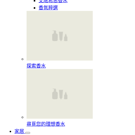
艾底希思香水
香氛粹選
探索香水​
尋覓您的理想香水​
家居