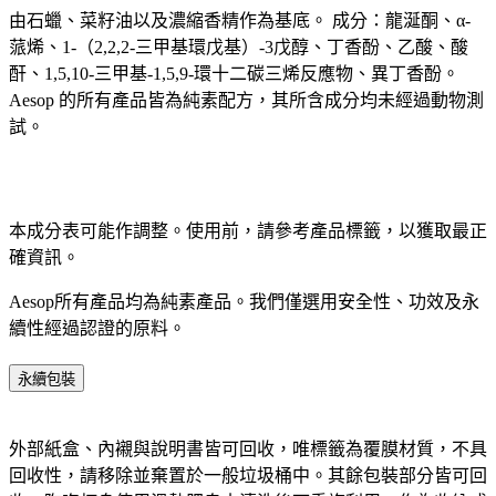
由石蠟、菜籽油以及濃縮香精作為基底。 成分：龍涎酮、α-
蒎烯、1-（2,2,2-三甲基環戊基）-3戊醇、丁香酚、乙酸、酸
酐、1,5,10-三甲基-1,5,9-環十二碳三烯反應物、異丁香酚。
Aesop 的所有產品皆為純素配方，其所含成分均未經過動物測
試。
本成分表可能作調整。使用前，請參考產品標籤，以獲取最正
確資訊。​
Aesop所有產品均為純素產品。我們僅選用安全性、功效及永
續性經過認證的原料。​
永續包裝
外部紙盒、內襯與說明書皆可回收，唯標籤為覆膜材質，不具
回收性，請移除並棄置於一般垃圾桶中。其餘包裝部分皆可回