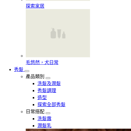
探索家居
毛悠然，犬日常
秀髮
產品類別
洗髮及潤髮
秀髮調理
造型
探索全部秀髮
日常搭配
洗髮露
潤髮乳