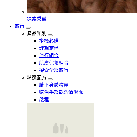
探索秀髮
旅行
產品類別
搭機必備
理想旅伴
旅行組合
肌膚保養組合
探索全部旅行
精選配方
腋下身體噴霧
賦活手部乾洗清潔露
啟程