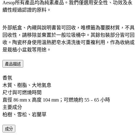
Aesop所有產品均為純素產品。我們僅選用安全性、功效及永
續性經過認證的原料。​
外部紙盒、內襯與說明書皆可回收，唯標籤為覆膜材質，不具
回收性，請移除並棄置於一般垃圾桶中。其餘包裝部分皆可回
收。陶瓷杯身使用溫熱肥皂水清洗後可重複利用，作為收納或
是栽植小盆栽等用途。​
產品描述
香氛 ​ ​
木質、樹脂、大地氣息
尺寸與可燃燒時間 ​
直徑 86 mm x 高度 104 mm；可燃燒約 55﹣65 小時
主要成分 ​
柏樹、雪松、岩蘭草
成分