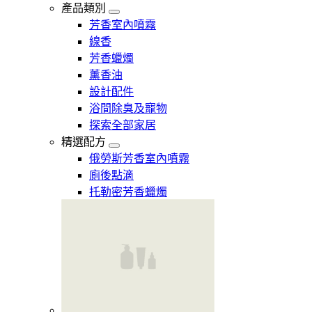
產品類別
芳香室內噴霧
線香
芳香蠟燭
薰香油
設計配件
浴間除臭及寵物
探索全部家居
精選配方
俄勞斯芳香室內噴霧
廁後點滴
托勒密芳香蠟燭