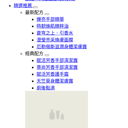
精選推薦
最新配方
爍亮手部精華
時韌煥肌精粹油
蒼穹之上．引香水
澄瑩亮采煥膚面膜
厄勒俄斯滋潤身體潔膚露
經典配方
賦活芳香手部清潔露
尊尚芳香手部清潔露
賦活芳香護手霜
天竺葵身體潔膚露
廁後點滴