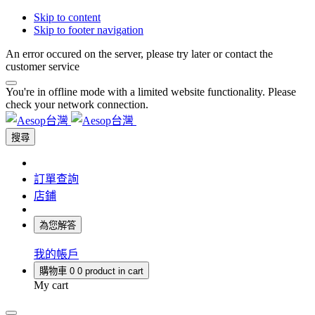
Skip to content
Skip to footer navigation
An error occured on the server, please try later or contact the
customer service
You're in offline mode with a limited website functionality. Please
check your network connection.
搜尋
訂單查詢
店鋪
為您解答
我的帳戶
購物車
0
0 product in cart
My cart