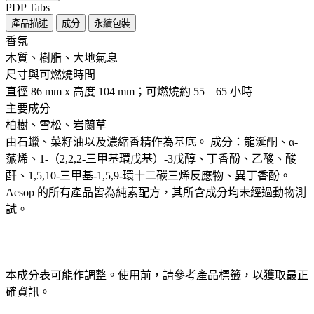
PDP Tabs
產品描述
成分
永續包裝
香氛 ​ ​
木質、樹脂、大地氣息
尺寸與可燃燒時間 ​
直徑 86 mm x 高度 104 mm；可燃燒約 55﹣65 小時
主要成分 ​
柏樹、雪松、岩蘭草
由石蠟、菜籽油以及濃縮香精作為基底。 成分：龍涎酮、α-
蒎烯、1-（2,2,2-三甲基環戊基）-3戊醇、丁香酚、乙酸、酸
酐、1,5,10-三甲基-1,5,9-環十二碳三烯反應物、異丁香酚。
Aesop 的所有產品皆為純素配方，其所含成分均未經過動物測
試。
本成分表可能作調整。使用前，請參考產品標籤，以獲取最正
確資訊。​