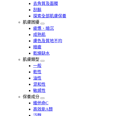
去角質及面膜
刮鬍
探索全部肌膚保養
肌膚困擾
疲憊、暗沉
成熟肌
膚色及質地不均
暗瘡​
乾燥缺水
肌膚類型
一般
乾性
油性
混和性
敏感性
保養成分
維他命C
高效能A醇
泛醇