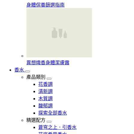
身體保養篩選指南
異想熾香身體潔膚露
香水
產品類別
花香調
清新調
木質調
馥郁調
探索全部香水
精選配方
蒼穹之上．引香水