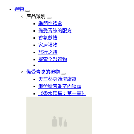
禮物
產品類別
季節性禮盒
備受青睞的配方
香氛獻禮
家居禮物
旅行之禮
探索全部禮物
備受青睞的禮物
天竺葵身體潔膚露
俄勞斯芳香室內噴霧
《香水匯集：第一章》​