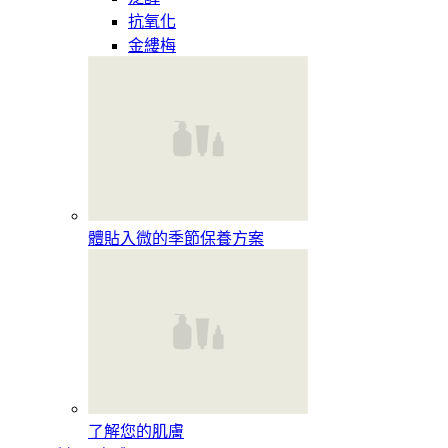
抗氧化
金縷梅
體貼入微的季節保養方案
了解您的肌膚