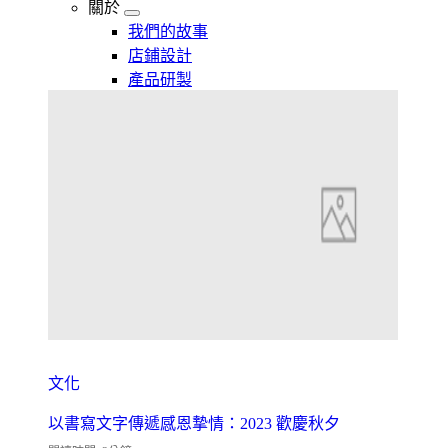
關於
我們的故事
店鋪設計
產品研製
文化
以書寫文字傳遞感恩摯情：2023 歡慶秋夕