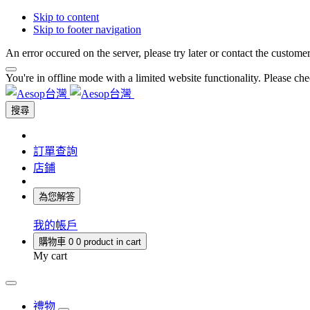
Skip to content
Skip to footer navigation
An error occured on the server, please try later or contact the custome
You're in offline mode with a limited website functionality. Please c
搜尋
訂單查詢
店鋪
為您解答
我的帳戶
購物車
0
0 product in cart
My cart
禮物