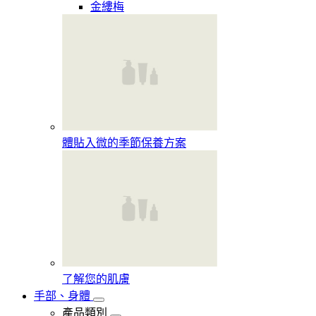
金縷梅
體貼入微的季節保養方案
了解您的肌膚
手部、身體
產品類別