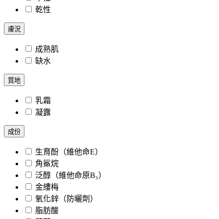
乾性
膚況
成熟肌
缺水
質地
乳霜
凝露
成份
生育酚（維他命E）
角鯊烷
泛醇（維他命原B₅）
金縷梅
氧化鋅（防曬劑）
脂肪酸