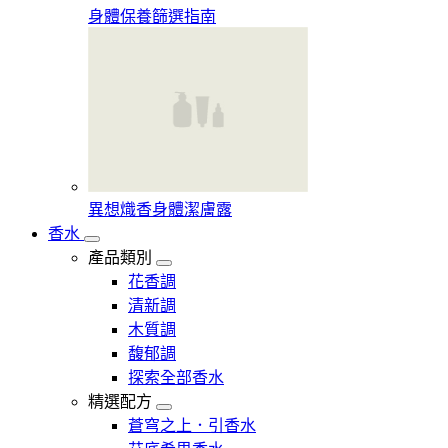
身體保養篩選指南
異想熾香身體潔膚露
香水
產品類別
花香調
清新調
木質調
馥郁調
探索全部香水
精選配方
蒼穹之上．引香水