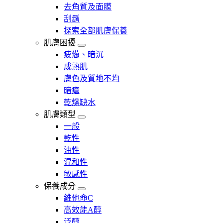
去角質及面膜
刮鬍
探索全部肌膚保養
肌膚困擾
疲憊、暗沉
成熟肌
膚色及質地不均
暗瘡​
乾燥缺水
肌膚類型
一般
乾性
油性
混和性
敏感性
保養成分
維他命C
高效能A醇
泛醇