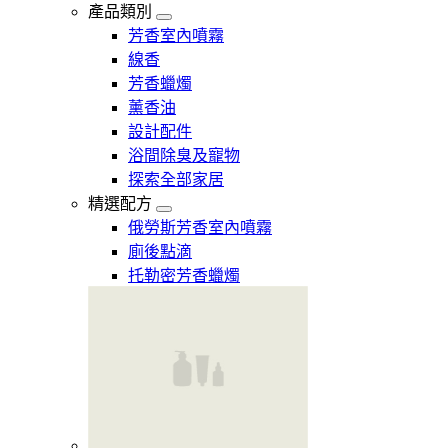
產品類別
芳香室內噴霧
線香
芳香蠟燭
薰香油
設計配件
浴間除臭及寵物
探索全部家居
精選配方
俄勞斯芳香室內噴霧
廁後點滴
托勒密芳香蠟燭