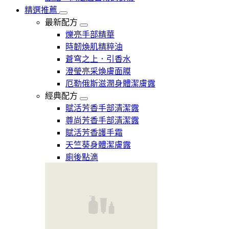
精選推薦
最新配方
爍亮手部精華
時韌煥肌精粹油
蒼穹之上．引香水
澄瑩亮采煥膚面膜
厄勒俄斯滋潤身體潔膚露
經典配方
賦活芳香手部清潔露
尊尚芳香手部清潔露
賦活芳香護手霜
天竺葵身體潔膚露
廁後點滴