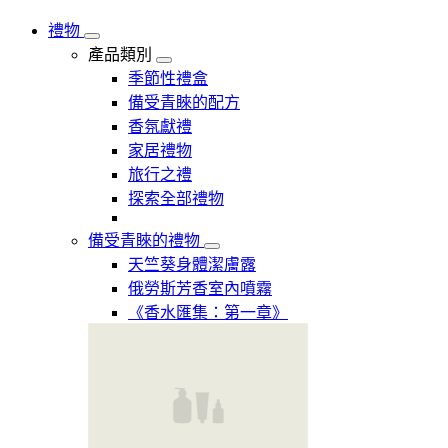
禮物
產品類別
季節性禮盒
備受青睞的配方
香氛獻禮
家居禮物
旅行之禮
探索全部禮物
備受青睞的禮物
天竺葵身體潔膚露
俄勞斯芳香室內噴霧
《香水匯集：第一章》​