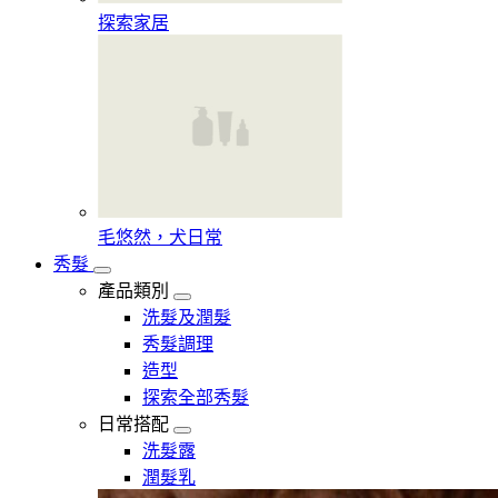
探索家居
毛悠然，犬日常
秀髮
產品類別
洗髮及潤髮
秀髮調理
造型
探索全部秀髮
日常搭配
洗髮露
潤髮乳