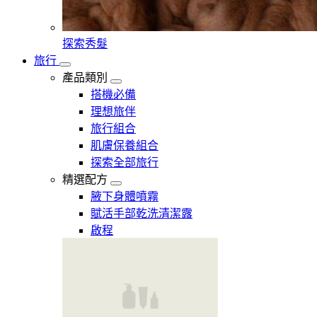
探索秀髮
旅行
產品類別
搭機必備
理想旅伴
旅行組合
肌膚保養組合
探索全部旅行
精選配方
腋下身體噴霧
賦活手部乾洗清潔露
啟程