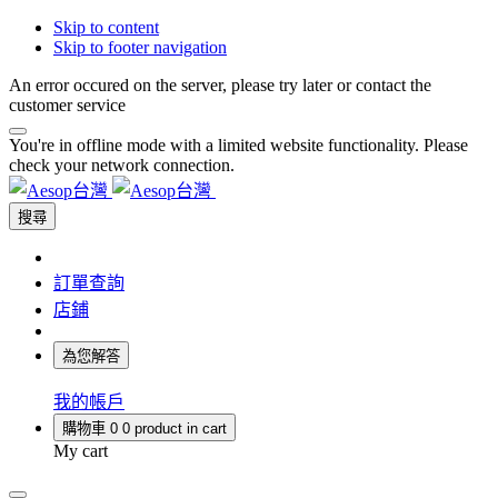
Skip to content
Skip to footer navigation
An error occured on the server, please try later or contact the
customer service
You're in offline mode with a limited website functionality. Please
check your network connection.
搜尋
訂單查詢
店鋪
為您解答
我的帳戶
購物車
0
0 product in cart
My cart