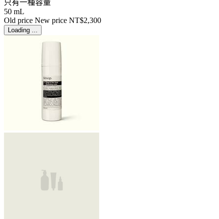
只有一種容量
50 mL
Old price
New price
NT$2,300
Loading ...