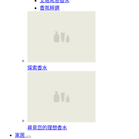
艾底希思香水
香氛粹選
探索香水​
尋覓您的理想香水​
家居