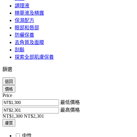
調理液
精華液及精露
保濕配方
眼部和唇部
防曬保養
去角質及面膜
刮鬍
探索全部肌膚保養
篩選
返回
價格
Price
最低價格
最高價格
NT$1,300
NT$2,301
膚質
中性