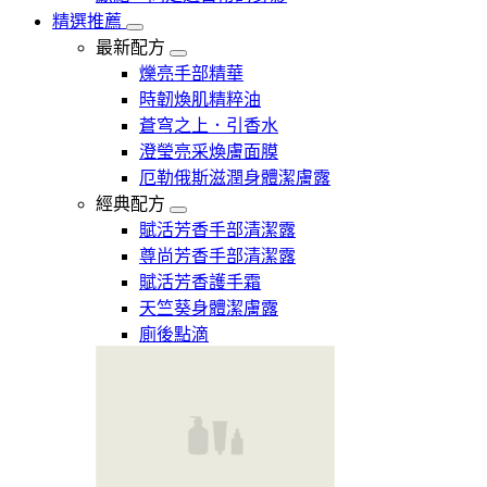
精選推薦
最新配方
爍亮手部精華
時韌煥肌精粹油
蒼穹之上．引香水
澄瑩亮采煥膚面膜
厄勒俄斯滋潤身體潔膚露
經典配方
賦活芳香手部清潔露
尊尚芳香手部清潔露
賦活芳香護手霜
天竺葵身體潔膚露
廁後點滴