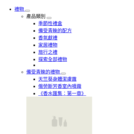
禮物
產品類別
季節性禮盒
備受青睞的配方
香氛獻禮
家居禮物
旅行之禮
探索全部禮物
備受青睞的禮物
天竺葵身體潔膚露
俄勞斯芳香室內噴霧
《香水匯集：第一章》​