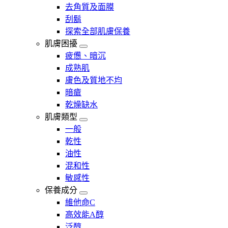
去角質及面膜
刮鬍
探索全部肌膚保養
肌膚困擾
疲憊、暗沉
成熟肌
膚色及質地不均
暗瘡​
乾燥缺水
肌膚類型
一般
乾性
油性
混和性
敏感性
保養成分
維他命C
高效能A醇
泛醇