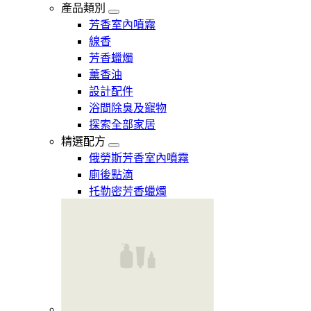
產品類別
芳香室內噴霧
線香
芳香蠟燭
薰香油
設計配件
浴間除臭及寵物
探索全部家居
精選配方
俄勞斯芳香室內噴霧
廁後點滴
托勒密芳香蠟燭