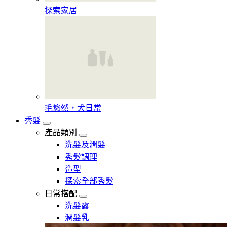
探索家居
毛悠然，犬日常
秀髮
產品類別
洗髮及潤髮
秀髮調理
造型
探索全部秀髮
日常搭配
洗髮露
潤髮乳