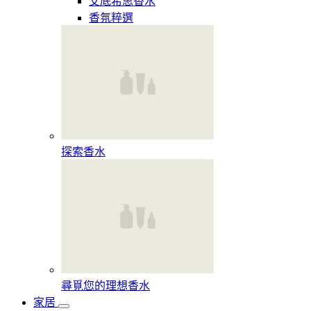
艾底希思香水
香氛粹選
探索香水​
尋覓您的理想香水​
家居