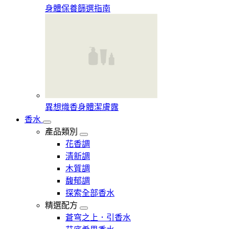
身體保養篩選指南
異想熾香身體潔膚露
香水
產品類別
花香調
清新調
木質調
馥郁調
探索全部香水
精選配方
蒼穹之上．引香水