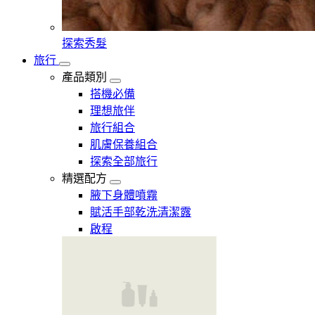
探索秀髮
旅行
產品類別
搭機必備
理想旅伴
旅行組合
肌膚保養組合
探索全部旅行
精選配方
腋下身體噴霧
賦活手部乾洗清潔露
啟程