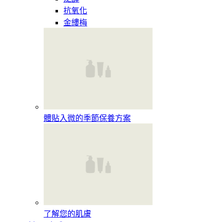
抗氧化
金縷梅
體貼入微的季節保養方案
了解您的肌膚