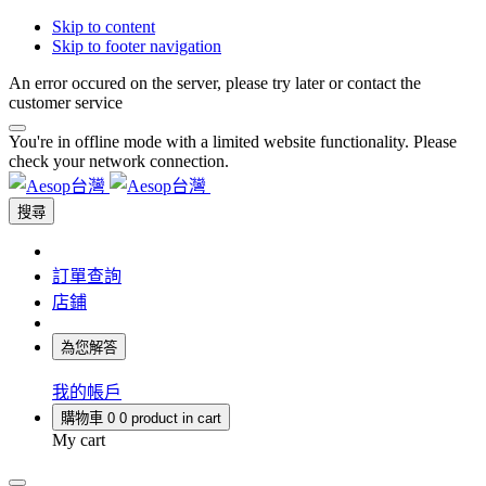
Skip to content
Skip to footer navigation
An error occured on the server, please try later or contact the
customer service
You're in offline mode with a limited website functionality. Please
check your network connection.
搜尋
訂單查詢
店鋪
為您解答
我的帳戶
購物車
0
0 product in cart
My cart