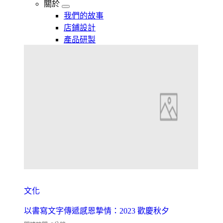
關於
我們的故事
店鋪設計
產品研製
文化
以書寫文字傳遞感恩摯情：2023 歡慶秋夕