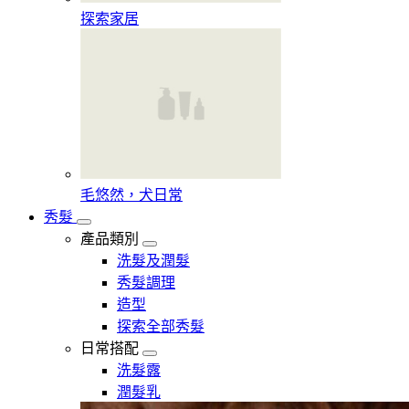
探索家居
毛悠然，犬日常
秀髮
產品類別
洗髮及潤髮
秀髮調理
造型
探索全部秀髮
日常搭配
洗髮露
潤髮乳