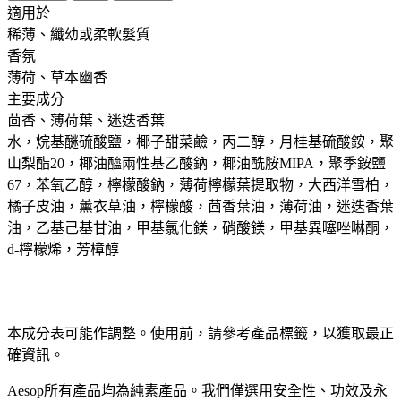
適用於 ​ ​
稀薄、纖幼或柔軟髮質
香氛 ​
薄荷、草本幽香
主要成分 ​
茴香、薄荷葉、迷迭香葉
水，烷基醚硫酸鹽，椰子甜菜鹼，丙二醇，月桂基硫酸銨，聚
山梨酯20，椰油醯兩性基乙酸鈉，椰油酰胺MIPA，聚季銨鹽
67，苯氧乙醇，檸檬酸鈉，薄荷檸檬葉提取物，大西洋雪柏，
橘子皮油，薰衣草油，檸檬酸，茴香葉油，薄荷油，迷迭香葉
油，乙基己基甘油，甲基氯化鎂，硝酸鎂，甲基異噻唑啉酮，
d-檸檬烯，芳樟醇
本成分表可能作調整。使用前，請參考產品標籤，以獲取最正
確資訊。​
Aesop所有產品均為純素產品。我們僅選用安全性、功效及永