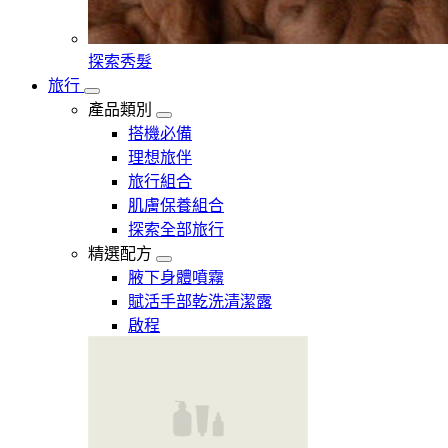
探索秀髮
旅行
產品類別
搭機必備
理想旅伴
旅行組合
肌膚保養組合
探索全部旅行
精選配方
腋下身體噴霧
賦活手部乾洗清潔露
啟程