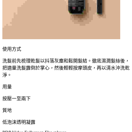
使用方式
洗髮前先梳理乾髮以抖落灰塵和鬆開髮結。徹底濕潤髮絲後，
把適量洗髮露倒於掌心，然後輕輕按摩頭皮，再以清水沖洗乾
淨。
用量
按壓一至兩下
質地
低泡沫透明凝露