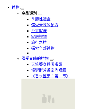
禮物
產品類別
季節性禮盒
備受青睞的配方
香氛獻禮
家居禮物
旅行之禮
探索全部禮物
備受青睞的禮物
天竺葵身體潔膚露
俄勞斯芳香室內噴霧
《香水匯集：第一章》​