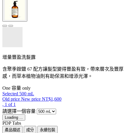
增量豐盈洗髮露
含聚季銨鹽 67 配方讓髮型變得豐盈有致，帶來層次及豐厚
感，而草本植物油則有助保濕和增添光澤。
One 容量 only
Selected
500 mL
Old price
New price
NT$1,600
, 1 of 1
請選擇一個容量
Loading ...
PDP Tabs
產品描述
成分
永續包裝