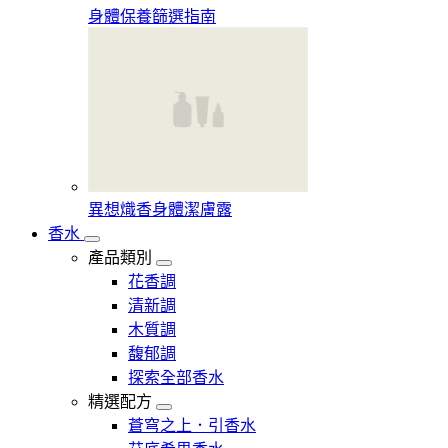
身體保養篩選指南
異想熾香身體潔膚露
香水
產品類別
花香調
清新調
木質調
馥郁調
探索全部香水
精選配方
蒼穹之上．引香水