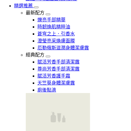
精選推薦
最新配方
爍亮手部精華
時韌煥肌精粹油
蒼穹之上．引香水
澄瑩亮采煥膚面膜
厄勒俄斯滋潤身體潔膚露
經典配方
賦活芳香手部清潔露
尊尚芳香手部清潔露
賦活芳香護手霜
天竺葵身體潔膚露
廁後點滴