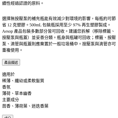
續性經過認證的原料。​
選擇無按壓泵的補充瓶能有效減少對環境的影響，每瓶約可節
省 12 克塑膠。500mL 包裝瓶採用至少 97% 再生塑膠製成。
Aesop 產品包裝多數部分皆可回收。建議您拆解（移除標籤、
按壓泵與瓶蓋）並妥善分類。瓶身與瓶罐可回收；標籤、按壓
泵、滴管與瓶蓋則應棄置於一般垃圾桶中。按壓泵與滴管亦可
重複使用。​
產品描述
適用於 ​ ​
稀薄、纖幼或柔軟髮質
香氛 ​
薄荷、草本幽香
主要成分 ​
茴香、薄荷葉、迷迭香葉