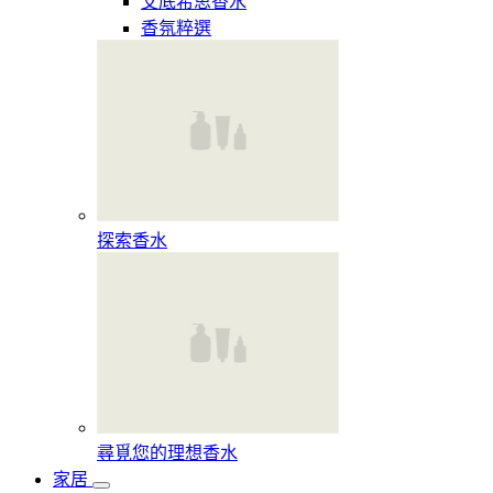
艾底希思香水
香氛粹選
探索香水​
尋覓您的理想香水​
家居