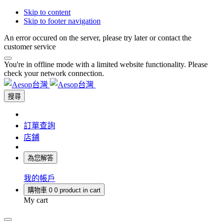
Skip to content
Skip to footer navigation
An error occured on the server, please try later or contact the
customer service
You're in offline mode with a limited website functionality. Please
check your network connection.
搜尋
訂單查詢
店鋪
為您解答
我的帳戶
購物車
0
0 product in cart
My cart