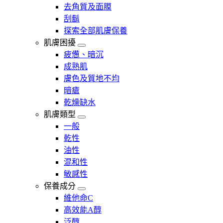
去角質及面膜
刮鬍
探索全部肌膚保養
肌膚困擾
疲憊、暗沉
成熟肌
膚色及質地不均
暗瘡​
乾燥缺水
肌膚類型
一般
乾性
油性
混和性
敏感性
保養成分
維他命C
高效能A醇
泛醇