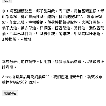
成分
水，烷基醚硫酸鹽，椰子甜菜鹼，丙二醇，月桂基硫酸銨，聚
山梨酯20，椰油醯兩性基乙酸鈉，椰油酰胺MIPA，聚季銨鹽
67，苯氧乙醇，檸檬酸鈉，薄荷檸檬葉提取物，大西洋雪柏，
橘子皮油，薰衣草油，檸檬酸，茴香葉油，薄荷油，迷迭香葉
油，乙基己基甘油，甲基氯化鎂，硝酸鎂，甲基異噻唑啉酮，
d-檸檬烯，芳樟醇
本成分表可能作調整。使用前，請參考產品標籤，以獲取最正
確資訊。​
Aesop所有產品均為純素產品。我們僅選用安全性、功效及永
續性經過認證的原料。​
永續包裝