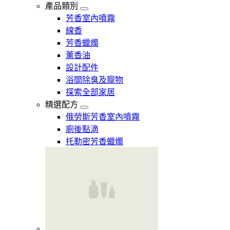
產品類別
芳香室內噴霧
線香
芳香蠟燭
薰香油
設計配件
浴間除臭及寵物
探索全部家居
精選配方
俄勞斯芳香室內噴霧
廁後點滴
托勒密芳香蠟燭