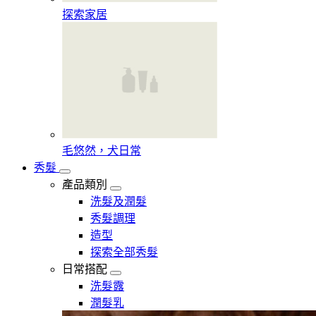
探索家居
毛悠然，犬日常
秀髮
產品類別
洗髮及潤髮
秀髮調理
造型
探索全部秀髮
日常搭配
洗髮露
潤髮乳