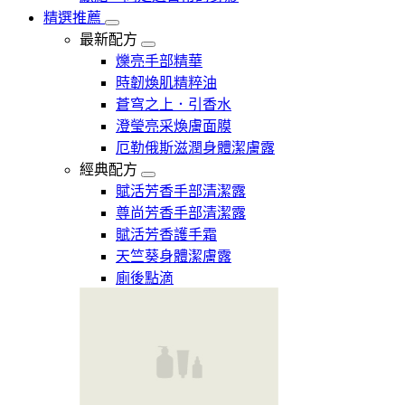
精選推薦
最新配方
爍亮手部精華
時韌煥肌精粹油
蒼穹之上．引香水
澄瑩亮采煥膚面膜
厄勒俄斯滋潤身體潔膚露
經典配方
賦活芳香手部清潔露
尊尚芳香手部清潔露
賦活芳香護手霜
天竺葵身體潔膚露
廁後點滴