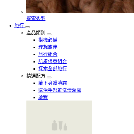
探索秀髮
旅行
產品類別
搭機必備
理想旅伴
旅行組合
肌膚保養組合
探索全部旅行
精選配方
腋下身體噴霧
賦活手部乾洗清潔露
啟程