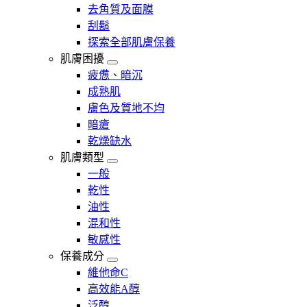
去角質及面膜
刮鬍
探索全部肌膚保養
肌膚困擾
疲憊、暗沉
成熟肌
膚色及質地不均
暗瘡​
乾燥缺水
肌膚類型
一般
乾性
油性
混和性
敏感性
保養成分
維他命C
高效能A醇
泛醇