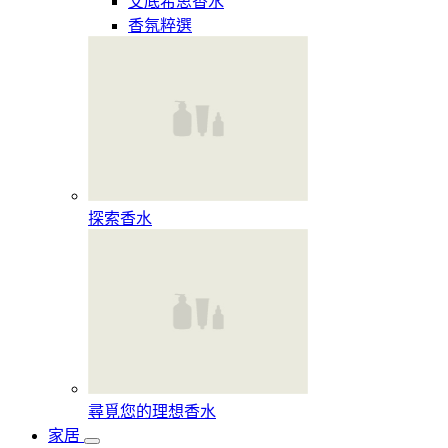
艾底希思香水
香氛粹選
探索香水​
尋覓您的理想香水​
家居