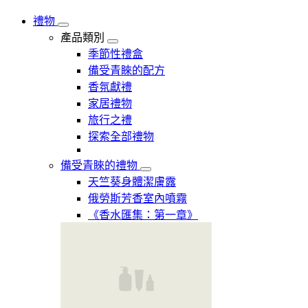
禮物
產品類別
季節性禮盒
備受青睞的配方
香氛獻禮
家居禮物
旅行之禮
探索全部禮物
備受青睞的禮物
天竺葵身體潔膚露
俄勞斯芳香室內噴霧
《香水匯集：第一章》​