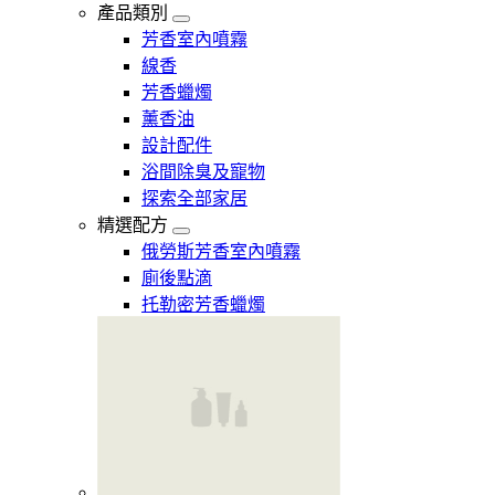
產品類別
芳香室內噴霧
線香
芳香蠟燭
薰香油
設計配件
浴間除臭及寵物
探索全部家居
精選配方
俄勞斯芳香室內噴霧
廁後點滴
托勒密芳香蠟燭