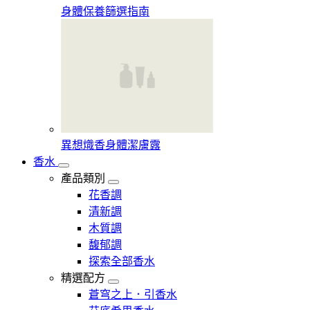
身體保養篩選指南
異想熾香身體潔膚露
香水
產品類別
花香調
清新調
木質調
馥郁調
探索全部香水
精選配方
蒼穹之上．引香水