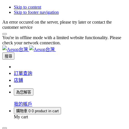
Skip to content
Skip to footer navigation
An error occured on the server, please try later or contact the
customer service
You're in offline mode with a limited website functionality. Please
check your network connection.
搜尋
訂單查詢
店鋪
為您解答
我的帳戶
購物車
0
0 product in cart
My cart