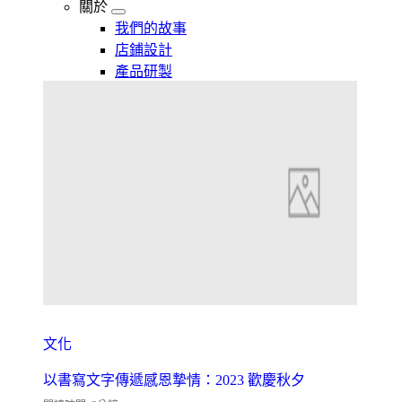
關於
我們的故事
店鋪設計
產品研製
文化
以書寫文字傳遞感恩摯情：2023 歡慶秋夕