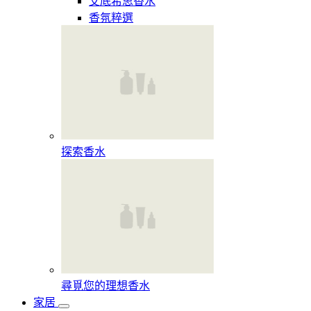
艾底希思香水
香氛粹選
探索香水​
尋覓您的理想香水​
家居