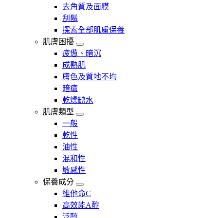
去角質及面膜
刮鬍
探索全部肌膚保養
肌膚困擾
疲憊、暗沉
成熟肌
膚色及質地不均
暗瘡​
乾燥缺水
肌膚類型
一般
乾性
油性
混和性
敏感性
保養成分
維他命C
高效能A醇
泛醇