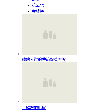
抗氧化
金縷梅
體貼入微的季節保養方案
了解您的肌膚