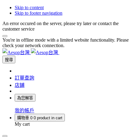
Skip to content
Skip to footer navigation
An error occured on the server, please try later or contact the
customer service
You're in offline mode with a limited website functionality. Please
check your network connection.
搜尋
訂單查詢
店鋪
為您解答
我的帳戶
購物車
0
0 product in cart
My cart