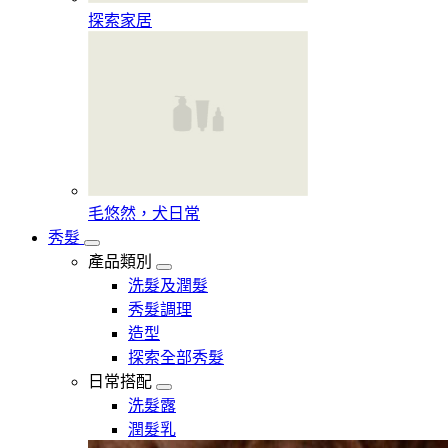
探索家居
毛悠然，犬日常
秀髮
產品類別
洗髮及潤髮
秀髮調理
造型
探索全部秀髮
日常搭配
洗髮露
潤髮乳