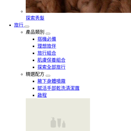
探索秀髮
旅行
產品類別
搭機必備
理想旅伴
旅行組合
肌膚保養組合
探索全部旅行
精選配方
腋下身體噴霧
賦活手部乾洗清潔露
啟程