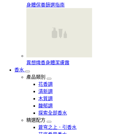
身體保養篩選指南
異想熾香身體潔膚露
香水
產品類別
花香調
清新調
木質調
馥郁調
探索全部香水
精選配方
蒼穹之上．引香水