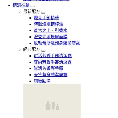
精選推薦
最新配方
爍亮手部精華
時韌煥肌精粹油
蒼穹之上．引香水
澄瑩亮采煥膚面膜
厄勒俄斯滋潤身體潔膚露
經典配方
賦活芳香手部清潔露
尊尚芳香手部清潔露
賦活芳香護手霜
天竺葵身體潔膚露
廁後點滴