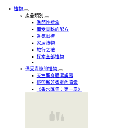
禮物
產品類別
季節性禮盒
備受青睞的配方
香氛獻禮
家居禮物
旅行之禮
探索全部禮物
備受青睞的禮物
天竺葵身體潔膚露
俄勞斯芳香室內噴霧
《香水匯集：第一章》​