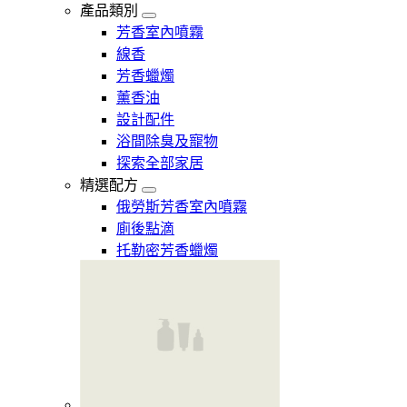
產品類別
芳香室內噴霧
線香
芳香蠟燭
薰香油
設計配件
浴間除臭及寵物
探索全部家居
精選配方
俄勞斯芳香室內噴霧
廁後點滴
托勒密芳香蠟燭