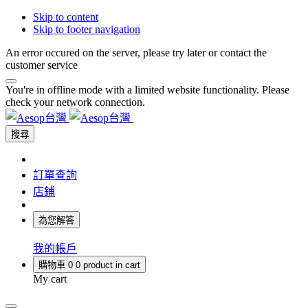
Skip to content
Skip to footer navigation
An error occured on the server, please try later or contact the
customer service
You're in offline mode with a limited website functionality. Please
check your network connection.
搜尋
訂單查詢
店鋪
為您解答
我的帳戶
購物車
0
0 product in cart
My cart