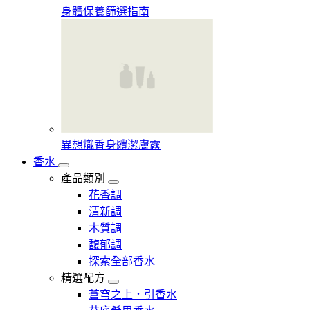
身體保養篩選指南
異想熾香身體潔膚露
香水
產品類別
花香調
清新調
木質調
馥郁調
探索全部香水
精選配方
蒼穹之上．引香水