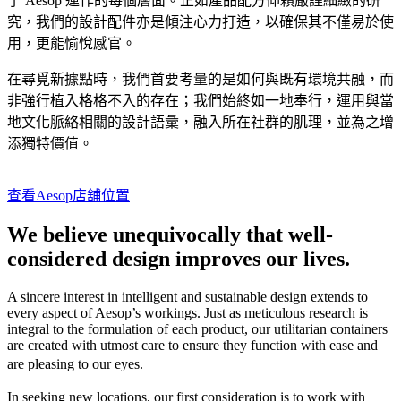
了 Aesop 運作的每個層面。正如產品配方仰賴嚴謹細緻的研
究，我們的設計配件亦是傾注心力打造，以確保其不僅易於使
用，更能愉悅感官。
在尋覓新據點時，我們首要考量的是如何與既有環境共融，而
非強行植入格格不入的存在；我們始終如一地奉行，運用與當
地文化脈絡相關的設計語彙，融入所在社群的肌理，並為之增
添獨特價值。
查看Aesop店舖位置
We believe unequivocally that well-
considered design improves our lives.
A sincere interest in intelligent and sustainable design extends to
every aspect of Aesop’s workings. Just as meticulous research is
integral to the formulation of each product, our utilitarian containers
are created with utmost care to ensure they function with ease and
are pleasing to our eyes.
In seeking new locations, our first consideration is to work with