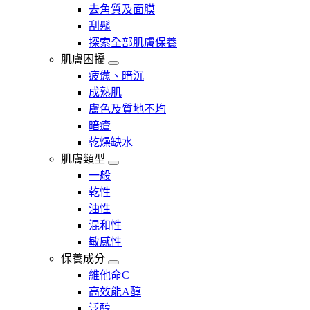
去角質及面膜
刮鬍
探索全部肌膚保養
肌膚困擾
疲憊、暗沉
成熟肌
膚色及質地不均
暗瘡​
乾燥缺水
肌膚類型
一般
乾性
油性
混和性
敏感性
保養成分
維他命C
高效能A醇
泛醇