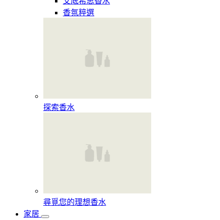
艾底希思香水
香氛粹選
探索香水​
尋覓您的理想香水​
家居