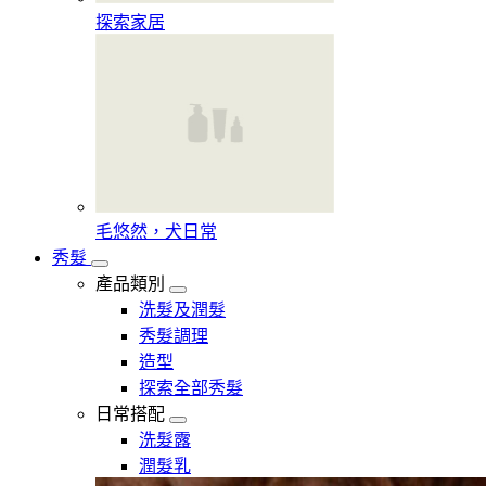
探索家居
毛悠然，犬日常
秀髮
產品類別
洗髮及潤髮
秀髮調理
造型
探索全部秀髮
日常搭配
洗髮露
潤髮乳