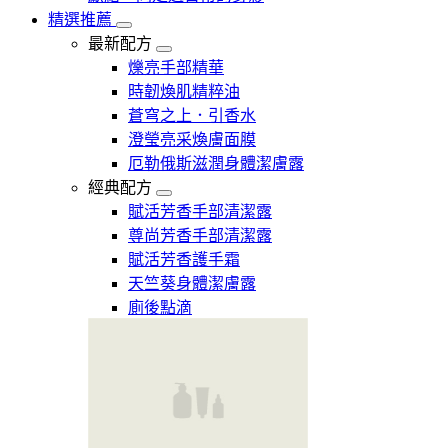
精選推薦
最新配方
爍亮手部精華
時韌煥肌精粹油
蒼穹之上．引香水
澄瑩亮采煥膚面膜
厄勒俄斯滋潤身體潔膚露
經典配方
賦活芳香手部清潔露
尊尚芳香手部清潔露
賦活芳香護手霜
天竺葵身體潔膚露
廁後點滴