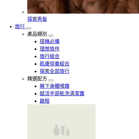
探索秀髮
旅行
產品類別
搭機必備
理想旅伴
旅行組合
肌膚保養組合
探索全部旅行
精選配方
腋下身體噴霧
賦活手部乾洗清潔露
啟程