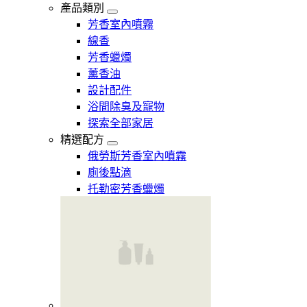
產品類別
芳香室內噴霧
線香
芳香蠟燭
薰香油
設計配件
浴間除臭及寵物
探索全部家居
精選配方
俄勞斯芳香室內噴霧
廁後點滴
托勒密芳香蠟燭