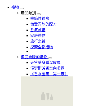
禮物
產品類別
季節性禮盒
備受青睞的配方
香氛獻禮
家居禮物
旅行之禮
探索全部禮物
備受青睞的禮物
天竺葵身體潔膚露
俄勞斯芳香室內噴霧
《香水匯集：第一章》​