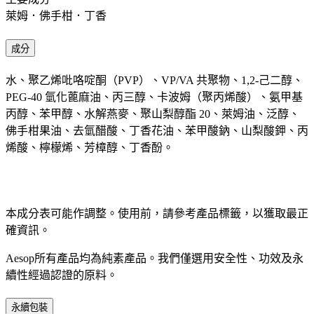
萊姆．佛手柑．丁香
成分
水、聚乙烯吡咯啶酮（PVP）、VP/VA 共聚物、1,2-己二醇、
PEG-40 氫化蓖麻油、丙三醇、卡波姆（聚丙烯酸）、氨甲基
丙醇、苯甲醇、水解燕麥、聚山梨醇酯 20、萊姆油、泛醇、
佛手柑果油、去氫醋酸、丁香花油、苯甲酸鈉、山梨酸鉀、丙
烯酸、檸檬烯、芳樟醇、丁香酚。
本成分表可能作調整。使用前，請參考產品標籤，以獲取最正
確資訊。​
Aesop所有產品均為純素產品。我們僅選用安全性、功效及永
續性經過認證的原料。​
永續包裝