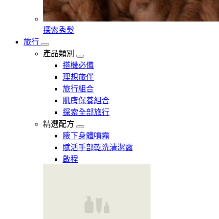
探索秀髮
旅行
產品類別
搭機必備
理想旅伴
旅行組合
肌膚保養組合
探索全部旅行
精選配方
腋下身體噴霧
賦活手部乾洗清潔露
啟程