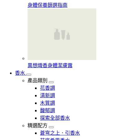
身體保養篩選指南
異想熾香身體潔膚露
香水
產品類別
花香調
清新調
木質調
馥郁調
探索全部香水
精選配方
蒼穹之上．引香水