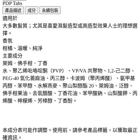
PDP Tabs
產品描述
成分
永續包裝
適用於 ​ ​
大多數髮質；尤其是喜愛濕髮造型或高造型效果人士的理想選
擇。
香氛 ​
柑橘、溫暖、純淨
主要成分 ​
萊姆．佛手柑．丁香
水、聚乙烯吡咯啶酮（PVP）、VP/VA 共聚物、1,2-己二醇、
PEG-40 氫化蓖麻油、丙三醇、卡波姆（聚丙烯酸）、氨甲基
丙醇、苯甲醇、水解燕麥、聚山梨醇酯 20、萊姆油、泛醇、
佛手柑果油、去氫醋酸、丁香花油、苯甲酸鈉、山梨酸鉀、丙
烯酸、檸檬烯、芳樟醇、丁香酚。
本成分表可能作調整。使用前，請參考產品標籤，以獲取最正
確資訊。​