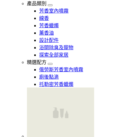
產品類別
芳香室內噴霧
線香
芳香蠟燭
薰香油
設計配件
浴間除臭及寵物
探索全部家居
精選配方
俄勞斯芳香室內噴霧
廁後點滴
托勒密芳香蠟燭