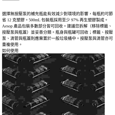
選擇無按壓泵的補充瓶能有效減少對環境的影響，每瓶約可節
省 12 克塑膠。500mL 包裝瓶採用至少 97% 再生塑膠製成。
Aesop 產品包裝多數部分皆可回收。建議您拆解（移除標籤、
按壓泵與瓶蓋）並妥善分類。瓶身與瓶罐可回收；標籤、按壓
泵、滴管與瓶蓋則應棄置於一般垃圾桶中。按壓泵與滴管亦可
重複使用。​
如何使用