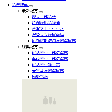
精選推薦
最新配方
爍亮手部精華
時韌煥肌精粹油
蒼穹之上．引香水
澄瑩亮采煥膚面膜
厄勒俄斯滋潤身體潔膚露
經典配方
賦活芳香手部清潔露
尊尚芳香手部清潔露
賦活芳香護手霜
天竺葵身體潔膚露
廁後點滴