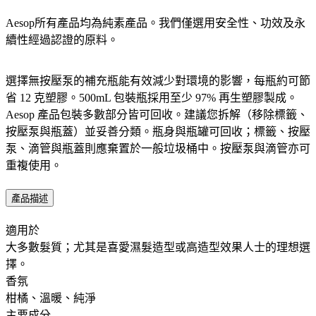
Aesop所有產品均為純素產品。我們僅選用安全性、功效及永
續性經過認證的原料。​
選擇無按壓泵的補充瓶能有效減少對環境的影響，每瓶約可節
省 12 克塑膠。500mL 包裝瓶採用至少 97% 再生塑膠製成。
Aesop 產品包裝多數部分皆可回收。建議您拆解（移除標籤、
按壓泵與瓶蓋）並妥善分類。瓶身與瓶罐可回收；標籤、按壓
泵、滴管與瓶蓋則應棄置於一般垃圾桶中。按壓泵與滴管亦可
重複使用。​
產品描述
適用於 ​ ​
大多數髮質；尤其是喜愛濕髮造型或高造型效果人士的理想選
擇。
香氛 ​
柑橘、溫暖、純淨
主要成分 ​