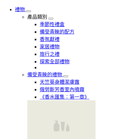
禮物
產品類別
季節性禮盒
備受青睞的配方
香氛獻禮
家居禮物
旅行之禮
探索全部禮物
備受青睞的禮物
天竺葵身體潔膚露
俄勞斯芳香室內噴霧
《香水匯集：第一章》​