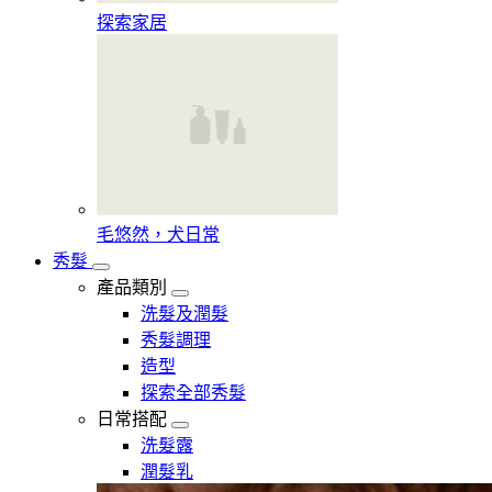
探索家居
毛悠然，犬日常
秀髮
產品類別
洗髮及潤髮
秀髮調理
造型
探索全部秀髮
日常搭配
洗髮露
潤髮乳