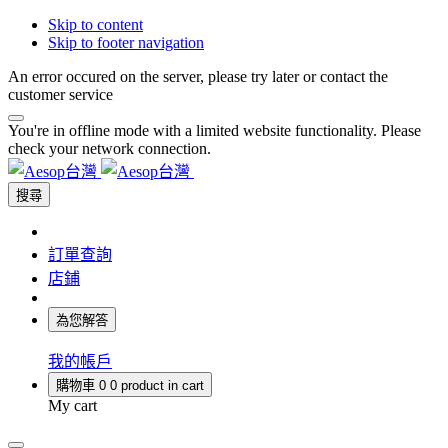
Skip to content
Skip to footer navigation
An error occured on the server, please try later or contact the
customer service
You're in offline mode with a limited website functionality. Please
check your network connection.
搜尋
訂單查詢
店鋪
為您解答
我的帳戶
購物車
0
0 product in cart
My cart