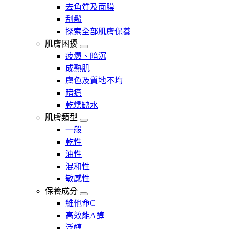
去角質及面膜
刮鬍
探索全部肌膚保養
肌膚困擾
疲憊、暗沉
成熟肌
膚色及質地不均
暗瘡​
乾燥缺水
肌膚類型
一般
乾性
油性
混和性
敏感性
保養成分
維他命C
高效能A醇
泛醇