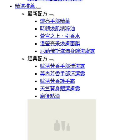
精選推薦
最新配方
爍亮手部精華
時韌煥肌精粹油
蒼穹之上．引香水
澄瑩亮采煥膚面膜
厄勒俄斯滋潤身體潔膚露
經典配方
賦活芳香手部清潔露
尊尚芳香手部清潔露
賦活芳香護手霜
天竺葵身體潔膚露
廁後點滴