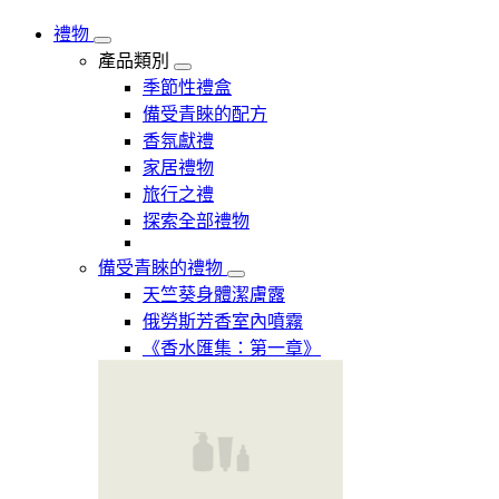
禮物
產品類別
季節性禮盒
備受青睞的配方
香氛獻禮
家居禮物
旅行之禮
探索全部禮物
備受青睞的禮物
天竺葵身體潔膚露
俄勞斯芳香室內噴霧
《香水匯集：第一章》​