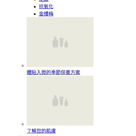
抗氧化
金縷梅
體貼入微的季節保養方案
了解您的肌膚