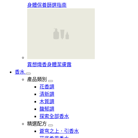
身體保養篩選指南
異想熾香身體潔膚露
香水
產品類別
花香調
清新調
木質調
馥郁調
探索全部香水
精選配方
蒼穹之上．引香水