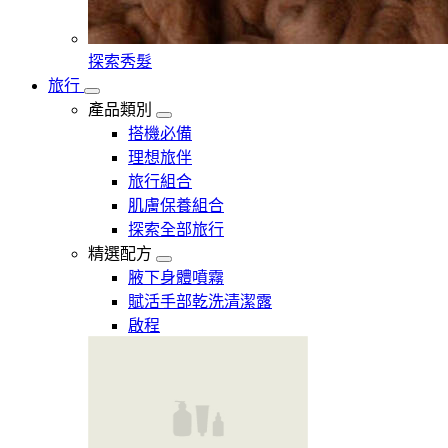
探索秀髮
旅行
產品類別
搭機必備
理想旅伴
旅行組合
肌膚保養組合
探索全部旅行
精選配方
腋下身體噴霧
賦活手部乾洗清潔露
啟程