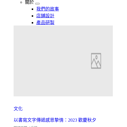
關於
我們的故事
店鋪設計
產品研製
文化
以書寫文字傳遞感恩摯情：2023 歡慶秋夕