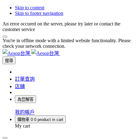
Skip to content
Skip to footer navigation
An error occured on the server, please try later or contact the
customer service
You're in offline mode with a limited website functionality. Please
check your network connection.
搜尋
訂單查詢
店鋪
為您解答
我的帳戶
購物車
0
0 product in cart
My cart