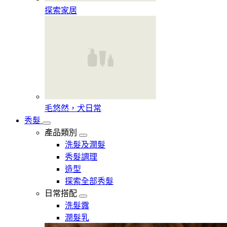
探索家居
毛悠然，犬日常
秀髮
產品類別
洗髮及潤髮
秀髮調理
造型
探索全部秀髮
日常搭配
洗髮露
潤髮乳