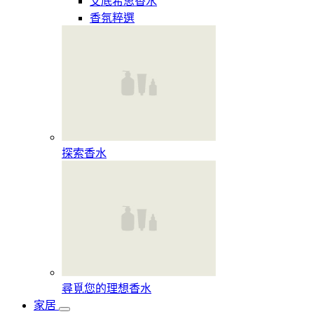
艾底希思香水
香氛粹選
探索香水​
尋覓您的理想香水​
家居