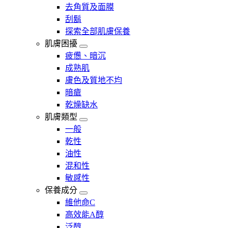
去角質及面膜
刮鬍
探索全部肌膚保養
肌膚困擾
疲憊、暗沉
成熟肌
膚色及質地不均
暗瘡​
乾燥缺水
肌膚類型
一般
乾性
油性
混和性
敏感性
保養成分
維他命C
高效能A醇
泛醇