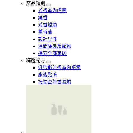
產品類別
芳香室內噴霧
線香
芳香蠟燭
薰香油
設計配件
浴間除臭及寵物
探索全部家居
精選配方
俄勞斯芳香室內噴霧
廁後點滴
托勒密芳香蠟燭