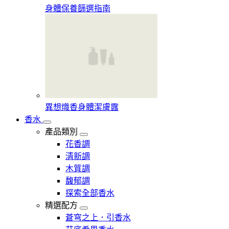
身體保養篩選指南
異想熾香身體潔膚露
香水
產品類別
花香調
清新調
木質調
馥郁調
探索全部香水
精選配方
蒼穹之上．引香水