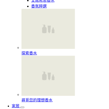
艾底希思香水
香氛粹選
探索香水​
尋覓您的理想香水​
家居