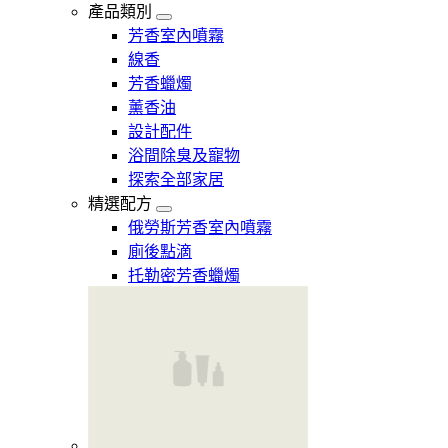
產品類別
芳香室內噴霧
線香
芳香蠟燭
薰香油
設計配件
浴間除臭及寵物
探索全部家居
精選配方
俄勞斯芳香室內噴霧
廁後點滴
托勒密芳香蠟燭