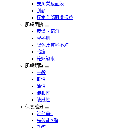
去角質及面膜
刮鬍
探索全部肌膚保養
肌膚困擾
疲憊、暗沉
成熟肌
膚色及質地不均
暗瘡​
乾燥缺水
肌膚類型
一般
乾性
油性
混和性
敏感性
保養成分
維他命C
高效能A醇
泛醇