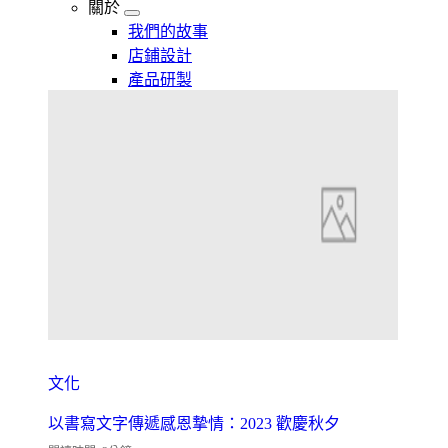
關於
我們的故事
店鋪設計
產品研製
文化
以書寫文字傳遞感恩摯情：2023 歡慶秋夕