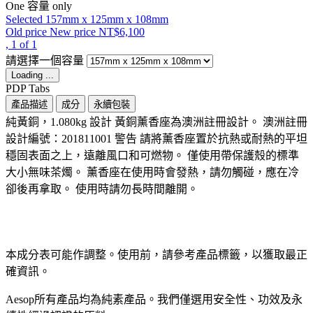
One 容量 only
Selected
157mm x 125mm x 108mm
Old price
New price
NT$6,100
, 1 of 1
請選擇一個容量
Loading ...
PDP Tabs
產品描述
成分
永續包裝
純黃銅，1.080kg 設計 黃銅薰香座為澳洲註冊設計。 澳洲註冊
設計編號：201811001 警告 請將薰香座置於抗熱或耐熱的平坦
穩固表面之上，遠離風口和可燃物。 僅使用帶保護殼的標準
大小無味茶燭。 薰香座在使用時會發熱，請勿觸碰，應在冷
卻後再拿取。 使用時請勿長時間離開。
本成分表可能作調整。使用前，請參考產品標籤，以獲取最正
確資訊。​
Aesop所有產品均為純素產品。我們僅選用安全性、功效及永