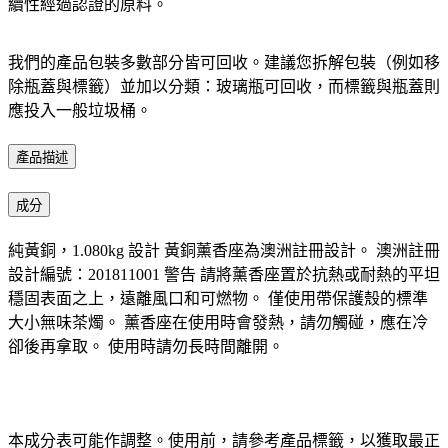
續性經過認證的原料。​
我們的產品包裝多數部分皆可回收。建議您拆解包裝（例如移
除瓶蓋與標籤）並加以分類：玻璃瓶可回收，而標籤與瓶蓋則
應投入一般垃圾桶。​
產品描述
成分
純黃銅，1.080kg 設計 黃銅薰香座為澳洲註冊設計。 澳洲註冊
設計編號：201811001 警告 請將薰香座置於抗熱或耐熱的平坦
穩固表面之上，遠離風口和可燃物。 僅使用帶保護殼的標準
大小無味茶燭。 薰香座在使用時會發熱，請勿觸碰，應在冷
卻後再拿取。 使用時請勿長時間離開。
本成分表可能作調整。使用前，請參考產品標籤，以獲取最正