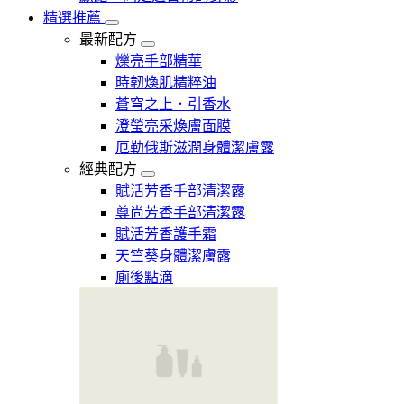
精選推薦
最新配方
爍亮手部精華
時韌煥肌精粹油
蒼穹之上．引香水
澄瑩亮采煥膚面膜
厄勒俄斯滋潤身體潔膚露
經典配方
賦活芳香手部清潔露
尊尚芳香手部清潔露
賦活芳香護手霜
天竺葵身體潔膚露
廁後點滴