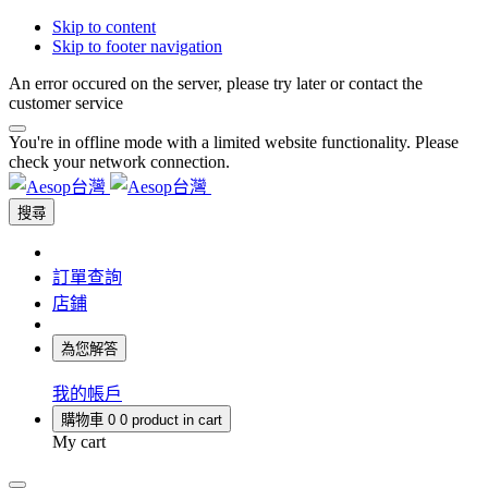
Skip to content
Skip to footer navigation
An error occured on the server, please try later or contact the
customer service
You're in offline mode with a limited website functionality. Please
check your network connection.
搜尋
訂單查詢
店鋪
為您解答
我的帳戶
購物車
0
0 product in cart
My cart