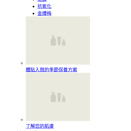
抗氧化
金縷梅
體貼入微的季節保養方案
了解您的肌膚