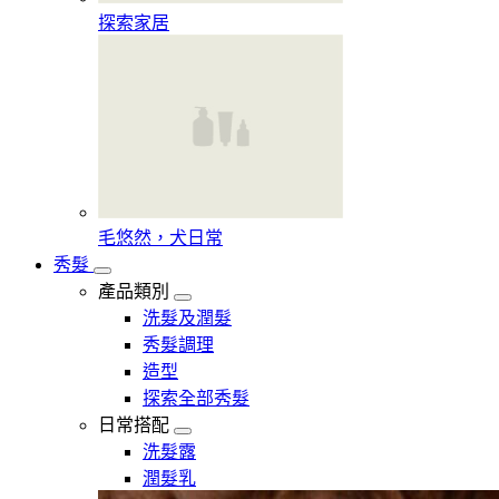
探索家居
毛悠然，犬日常
秀髮
產品類別
洗髮及潤髮
秀髮調理
造型
探索全部秀髮
日常搭配
洗髮露
潤髮乳