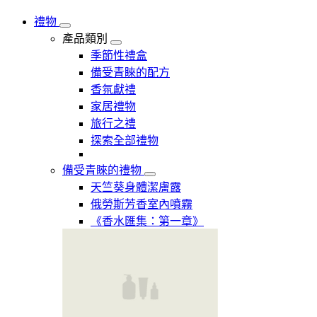
禮物
產品類別
季節性禮盒
備受青睞的配方
香氛獻禮
家居禮物
旅行之禮
探索全部禮物
備受青睞的禮物
天竺葵身體潔膚露
俄勞斯芳香室內噴霧
《香水匯集：第一章》​