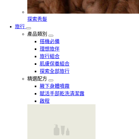
探索秀髮
旅行
產品類別
搭機必備
理想旅伴
旅行組合
肌膚保養組合
探索全部旅行
精選配方
腋下身體噴霧
賦活手部乾洗清潔露
啟程