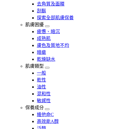
去角質及面膜
刮鬍
探索全部肌膚保養
肌膚困擾
疲憊、暗沉
成熟肌
膚色及質地不均
暗瘡​
乾燥缺水
肌膚類型
一般
乾性
油性
混和性
敏感性
保養成分
維他命C
高效能A醇
泛醇