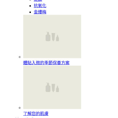
抗氧化
金縷梅
體貼入微的季節保養方案
了解您的肌膚