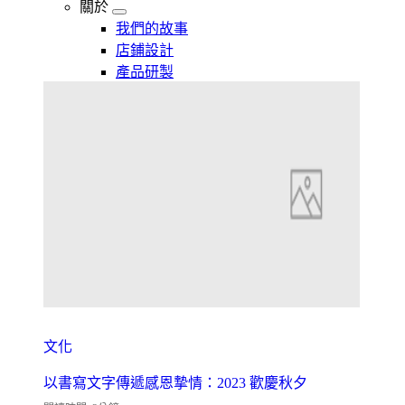
關於
我們的故事
店鋪設計
產品研製
文化
以書寫文字傳遞感恩摯情：2023 歡慶秋夕