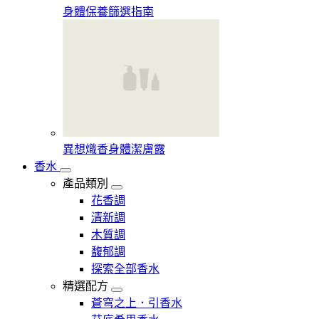
身體保養篩選指南
異想熾香身體潔膚露
香水
產品類別
花香調
清新調
木質調
馥郁調
探索全部香水
精選配方
蒼穹之上．引香水