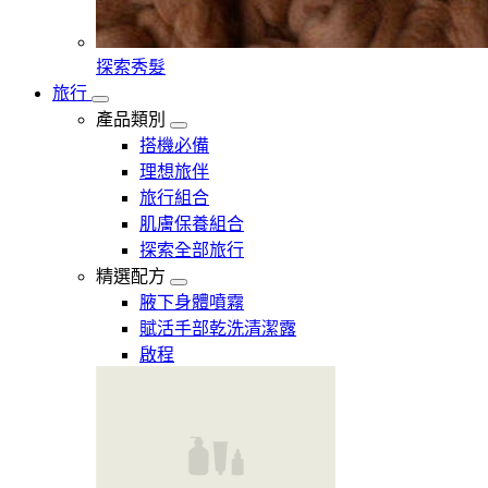
探索秀髮
旅行
產品類別
搭機必備
理想旅伴
旅行組合
肌膚保養組合
探索全部旅行
精選配方
腋下身體噴霧
賦活手部乾洗清潔露
啟程