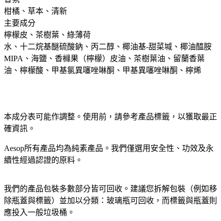
柑橘、草本、清新
主要成分 ​
檸檬皮、茶樹葉、綠薄荷
水、十二烷基醚硫酸鈉、丙二醇、椰油基-甜菜堿、椰油醯胺
MIPA、海鹽、香櫞果（檸檬）皮油、茶樹葉油、留蘭香葉
油、檸檬酸、甲基氯異噻唑啉酮、甲基異噻唑啉酮、檸烯
本成分表可能作調整。使用前，請參考產品標籤，以獲取最正
確資訊。​
Aesop所有產品均為純素產品。我們僅選用安全性、功效及永
續性經過認證的原料。​
我們的產品包裝多數部分皆可回收。建議您拆解包裝（例如移
除瓶蓋與標籤）並加以分類：玻璃瓶可回收，而標籤與瓶蓋則
應投入一般垃圾桶。​