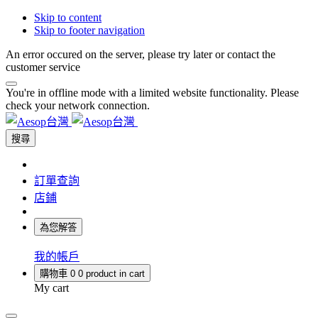
Skip to content
Skip to footer navigation
An error occured on the server, please try later or contact the
customer service
You're in offline mode with a limited website functionality. Please
check your network connection.
搜尋
訂單查詢
店鋪
為您解答
我的帳戶
購物車
0
0 product in cart
My cart