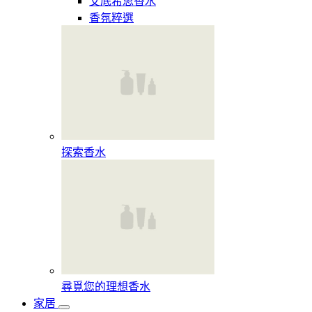
艾底希思香水
香氛粹選
探索香水​
尋覓您的理想香水​
家居