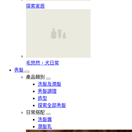
探索家居
毛悠然，犬日常
秀髮
產品類別
洗髮及潤髮
秀髮調理
造型
探索全部秀髮
日常搭配
洗髮露
潤髮乳