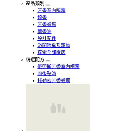
產品類別
芳香室內噴霧
線香
芳香蠟燭
薰香油
設計配件
浴間除臭及寵物
探索全部家居
精選配方
俄勞斯芳香室內噴霧
廁後點滴
托勒密芳香蠟燭