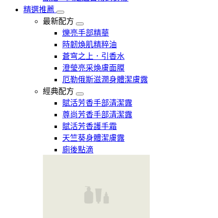
精選推薦
最新配方
爍亮手部精華
時韌煥肌精粹油
蒼穹之上．引香水
澄瑩亮采煥膚面膜
厄勒俄斯滋潤身體潔膚露
經典配方
賦活芳香手部清潔露
尊尚芳香手部清潔露
賦活芳香護手霜
天竺葵身體潔膚露
廁後點滴