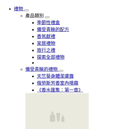
禮物
產品類別
季節性禮盒
備受青睞的配方
香氛獻禮
家居禮物
旅行之禮
探索全部禮物
備受青睞的禮物
天竺葵身體潔膚露
俄勞斯芳香室內噴霧
《香水匯集：第一章》​