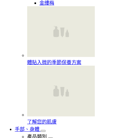
金縷梅
體貼入微的季節保養方案
了解您的肌膚
手部、身體
產品類別