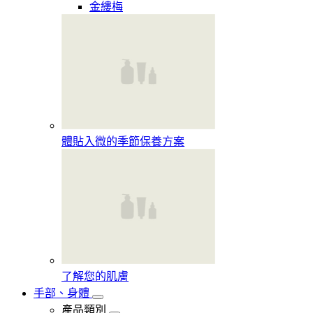
金縷梅
體貼入微的季節保養方案
了解您的肌膚
手部、身體
產品類別