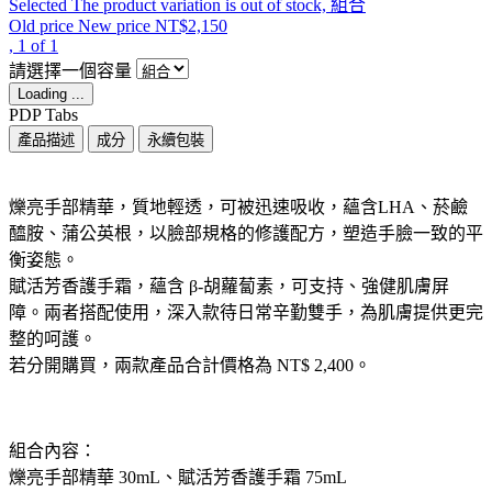
Selected
The product variation is out of stock,
組合
Old price
New price
NT$2,150
, 1 of 1
請選擇一個容量
Loading ...
PDP Tabs
產品描述
成分
永續包裝
​ ​
爍亮手部精華，質地輕透，可被迅速吸收，蘊含LHA、菸鹼
醯胺、蒲公英根，以臉部規格的修護配方，塑造手臉一致的平
衡姿態。
賦活芳香護手霜，蘊含 β-胡蘿蔔素，可支持、強健肌膚屏
障。兩者搭配使用，深入款待日常辛勤雙手，為肌膚提供更完
整的呵護。
若分開購買，兩款產品合計價格為 NT$ 2,400。
組合內容： ​
爍亮手部精華 30mL、賦活芳香護手霜 75mL