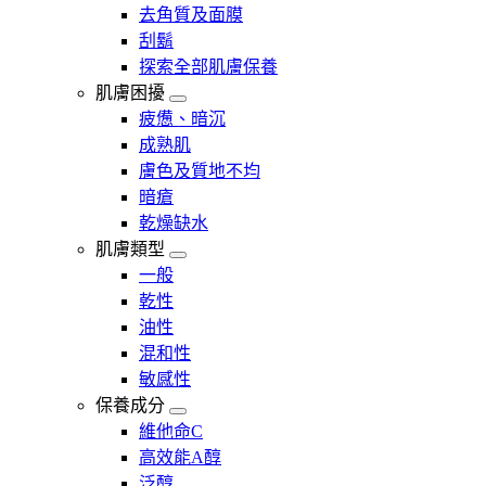
去角質及面膜
刮鬍
探索全部肌膚保養
肌膚困擾
疲憊、暗沉
成熟肌
膚色及質地不均
暗瘡​
乾燥缺水
肌膚類型
一般
乾性
油性
混和性
敏感性
保養成分
維他命C
高效能A醇
泛醇