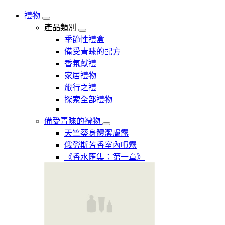
禮物
產品類別
季節性禮盒
備受青睞的配方
香氛獻禮
家居禮物
旅行之禮
探索全部禮物
備受青睞的禮物
天竺葵身體潔膚露
俄勞斯芳香室內噴霧
《香水匯集：第一章》​