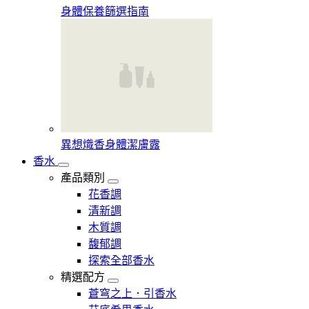
身體保養篩選指南
異想熾香身體潔膚露
香水
產品類別
花香調
清新調
木質調
馥郁調
探索全部香水
精選配方
蒼穹之上．引香水