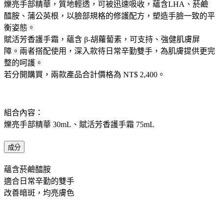
爍亮手部精華，質地輕透，可被迅速吸收，蘊含LHA、菸鹼
醯胺、蒲公英根，以臉部規格的修護配方，塑造手臉一致的平
衡姿態。
賦活芳香護手霜，蘊含 β-胡蘿蔔素，可支持、強健肌膚屏
障。兩者搭配使用，深入款待日常辛勤雙手，為肌膚提供更完
整的呵護。
若分開購買，兩款產品合計價格為 NT$ 2,400。
組合內容： ​
爍亮手部精華 30mL、賦活芳香護手霜 75mL
成分
蘊含菸鹼醯胺
適合日常辛勤的雙手
改善暗斑，均亮膚色