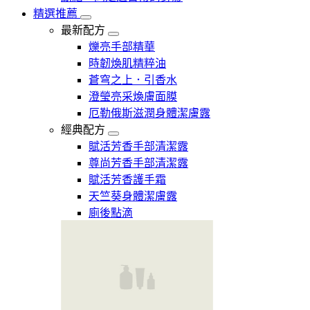
精選推薦
最新配方
爍亮手部精華
時韌煥肌精粹油
蒼穹之上．引香水
澄瑩亮采煥膚面膜
厄勒俄斯滋潤身體潔膚露
經典配方
賦活芳香手部清潔露
尊尚芳香手部清潔露
賦活芳香護手霜
天竺葵身體潔膚露
廁後點滴