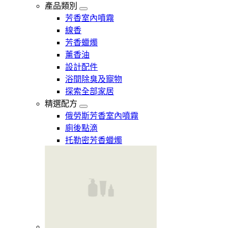
產品類別
芳香室內噴霧
線香
芳香蠟燭
薰香油
設計配件
浴間除臭及寵物
探索全部家居
精選配方
俄勞斯芳香室內噴霧
廁後點滴
托勒密芳香蠟燭