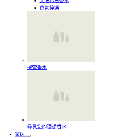
艾底希思香水
香氛粹選
探索香水​
尋覓您的理想香水​
家居