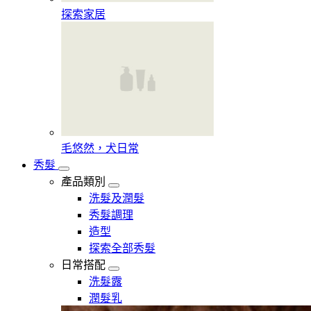
探索家居
毛悠然，犬日常
秀髮
產品類別
洗髮及潤髮
秀髮調理
造型
探索全部秀髮
日常搭配
洗髮露
潤髮乳