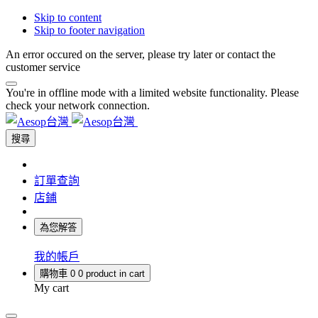
Skip to content
Skip to footer navigation
An error occured on the server, please try later or contact the
customer service
You're in offline mode with a limited website functionality. Please
check your network connection.
搜尋
訂單查詢
店鋪
為您解答
我的帳戶
購物車
0
0 product in cart
My cart