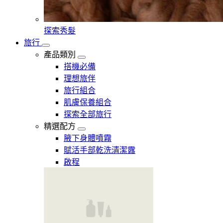
探索秀髮
旅行
產品類別
搭機必備
理想旅伴
旅行組合
肌膚保養組合
探索全部旅行
精選配方
腋下身體噴霧
賦活手部乾洗清潔露
啟程