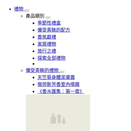
禮物
產品類別
季節性禮盒
備受青睞的配方
香氛獻禮
家居禮物
旅行之禮
探索全部禮物
備受青睞的禮物
天竺葵身體潔膚露
俄勞斯芳香室內噴霧
《香水匯集：第一章》​