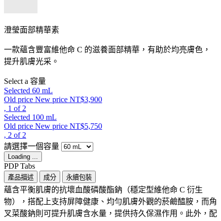
澄瑩面部精華素
一款蘊含豐富維他命 C 的滋養面部精華，有助於均亮膚色，
提升肌膚光采。
Select a 容量
Selected
60 mL
Old price
New price
NT$3,900
, 1 of 2
Selected
100 mL
Old price
New price
NT$5,750
, 2 of 2
請選擇一個容量
Loading ...
PDP Tabs
產品描述
成分
永續包裝
蘊含平衡肌膚的抗壞血酸磷酸酯鈉（穩定型維他命 C 衍生
物），搭配上支持屏障健康、均勻肌膚外觀的菸鹼醯胺，而角
叉菜酸鈉則可提升肌膚含水量，提供持久保濕作用。此外，配