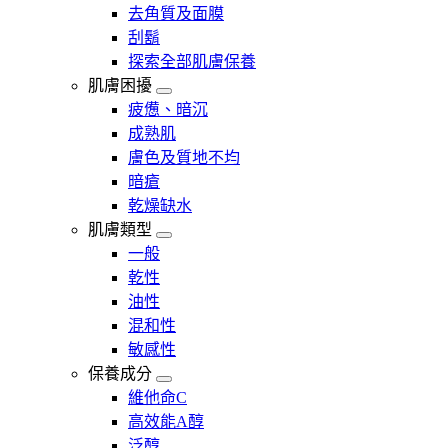
去角質及面膜
刮鬍
探索全部肌膚保養
肌膚困擾
疲憊、暗沉
成熟肌
膚色及質地不均
暗瘡​
乾燥缺水
肌膚類型
一般
乾性
油性
混和性
敏感性
保養成分
維他命C
高效能A醇
泛醇