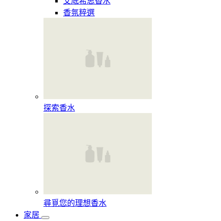
艾底希思香水
香氛粹選
探索香水​
尋覓您的理想香水​
家居