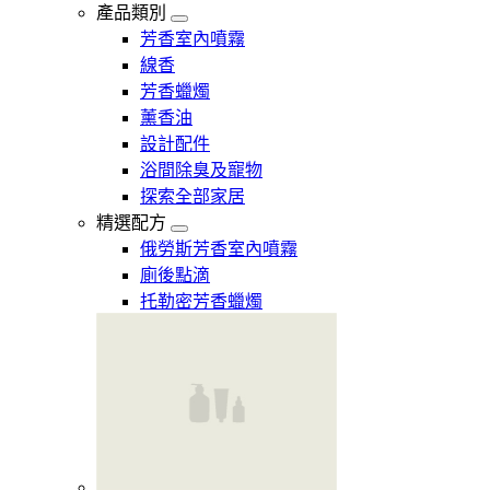
產品類別
芳香室內噴霧
線香
芳香蠟燭
薰香油
設計配件
浴間除臭及寵物
探索全部家居
精選配方
俄勞斯芳香室內噴霧
廁後點滴
托勒密芳香蠟燭