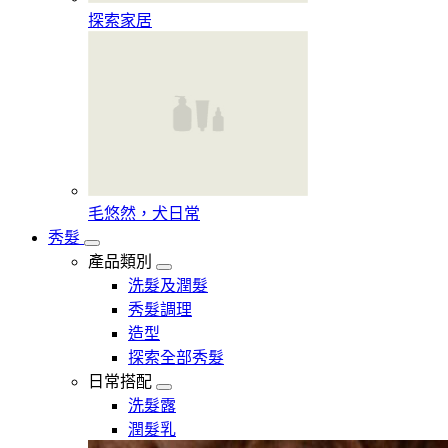
探索家居
毛悠然，犬日常
秀髮
產品類別
洗髮及潤髮
秀髮調理
造型
探索全部秀髮
日常搭配
洗髮露
潤髮乳