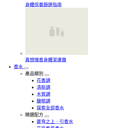
身體保養篩選指南
異想熾香身體潔膚露
香水
產品類別
花香調
清新調
木質調
馥郁調
探索全部香水
精選配方
蒼穹之上．引香水