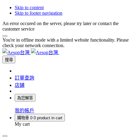
Skip to content
Skip to footer navigation
An error occured on the server, please try later or contact the
customer service
You're in offline mode with a limited website functionality. Please
check your network connection.
搜尋
訂單查詢
店鋪
為您解答
我的帳戶
購物車
0
0 product in cart
My cart