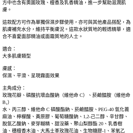
方中也含有奧圖玫瑰、檀香及乳香精油，進一步幫助滋潤肌
膚。 ​ ​
這款配方可作為單獨保濕步驟使用，亦可與其他產品搭配，為
肌膚補充水分，維持平衡膚況。這款水狀質地的輕透精華，適
合不喜愛面部精油或面霜質地的人士。
適合：
大多肌膚類型
膚感：
保濕、平滑、呈現霧面效果
主角成分：
玫瑰花瓣、磷酸抗壞血酸鈉（維他命 C）、菸鹼醯胺（維他命
B₃）
水、丙三醇、維他命 C 磷酸酯鈉、菸鹼醯胺、PEG-40 氫化蓖
麻油、檸檬酸、黃原膠、葡萄糖酸鈉、1,2-己二醇、辛甘醇、
脫氫乙酸鈉、麥芽糊精、甜沒藥、聚山梨醇酯 20、乳香樹
油、穗檀香木油、大馬士革玫瑰花油、生物糖膠-1、苯氧乙