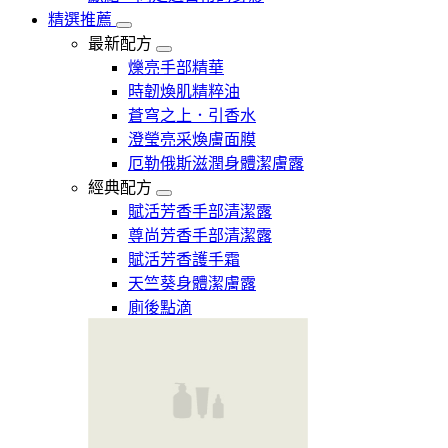
精選推薦
最新配方
爍亮手部精華
時韌煥肌精粹油
蒼穹之上．引香水
澄瑩亮采煥膚面膜
厄勒俄斯滋潤身體潔膚露
經典配方
賦活芳香手部清潔露
尊尚芳香手部清潔露
賦活芳香護手霜
天竺葵身體潔膚露
廁後點滴