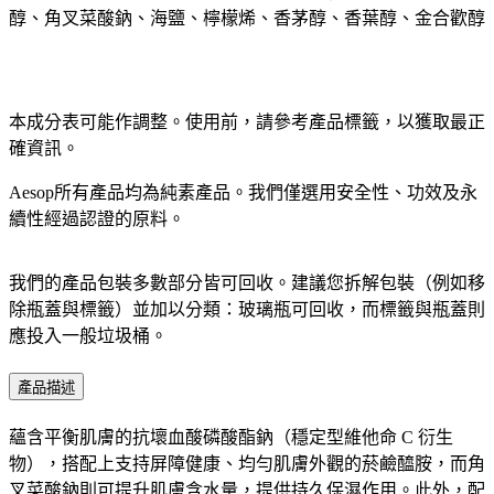
醇、角叉菜酸鈉、海鹽、檸檬烯、香茅醇、香葉醇、金合歡醇
本成分表可能作調整。使用前，請參考產品標籤，以獲取最正
確資訊。​
Aesop所有產品均為純素產品。我們僅選用安全性、功效及永
續性經過認證的原料。​
我們的產品包裝多數部分皆可回收。建議您拆解包裝（例如移
除瓶蓋與標籤）並加以分類：玻璃瓶可回收，而標籤與瓶蓋則
應投入一般垃圾桶。​
產品描述
蘊含平衡肌膚的抗壞血酸磷酸酯鈉（穩定型維他命 C 衍生
物），搭配上支持屏障健康、均勻肌膚外觀的菸鹼醯胺，而角
叉菜酸鈉則可提升肌膚含水量，提供持久保濕作用。此外，配