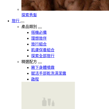
探索秀髮
旅行
產品類別
搭機必備
理想旅伴
旅行組合
肌膚保養組合
探索全部旅行
精選配方
腋下身體噴霧
賦活手部乾洗清潔露
啟程