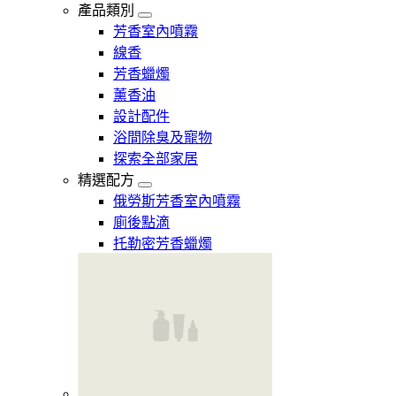
產品類別
芳香室內噴霧
線香
芳香蠟燭
薰香油
設計配件
浴間除臭及寵物
探索全部家居
精選配方
俄勞斯芳香室內噴霧
廁後點滴
托勒密芳香蠟燭