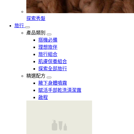
探索秀髮
旅行
產品類別
搭機必備
理想旅伴
旅行組合
肌膚保養組合
探索全部旅行
精選配方
腋下身體噴霧
賦活手部乾洗清潔露
啟程