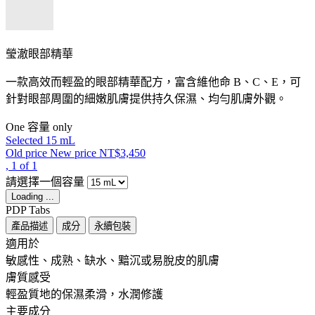
瑩澈眼部精華
一款高效而輕盈的眼部精華配方，富含維他命 B、C、E，可
針對眼部周圍的細嫩肌膚提供持久保濕、均勻肌膚外觀。
One 容量 only
Selected
15 mL
Old price
New price
NT$3,450
, 1 of 1
請選擇一個容量
Loading ...
PDP Tabs
產品描述
成分
永續包裝
適用於 ​ ​
敏感性、成熟、缺水、黯沉或易脫皮的肌膚
膚質感受 ​
輕盈質地的保濕柔滑，水潤修護
主要成分 ​