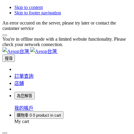
Skip to content
Skip to footer navigation
An error occured on the server, please try later or contact the
customer service
You're in offline mode with a limited website functionality. Please
check your network connection.
搜尋
訂單查詢
店鋪
為您解答
我的帳戶
購物車
0
0 product in cart
My cart