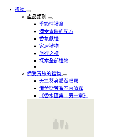
禮物
產品類別
季節性禮盒
備受青睞的配方
香氛獻禮
家居禮物
旅行之禮
探索全部禮物
備受青睞的禮物
天竺葵身體潔膚露
俄勞斯芳香室內噴霧
《香水匯集：第一章》​