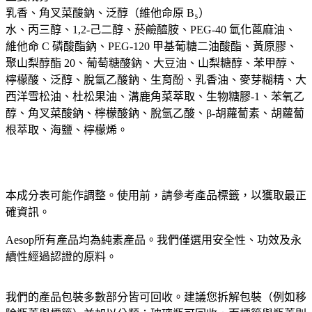
乳香、角叉菜酸鈉、泛醇（維他命原 B₅）
水、丙三醇、1,2-己二醇、菸鹼醯胺、PEG-40 氫化蓖麻油、
維他命 C 磷酸酯鈉、PEG-120 甲基葡糖二油酸酯、黃原膠、
聚山梨醇酯 20、葡萄糖酸鈉、大豆油、山梨糖醇、苯甲醇、
檸檬酸、泛醇、脫氫乙酸鈉、生育酚、乳香油、麥芽糊精、大
西洋雪松油、杜松果油、溝鹿角菜萃取、生物糖膠-1、苯氧乙
醇、角叉菜酸鈉、檸檬酸鈉、脫氫乙酸、β-胡蘿蔔素、胡蘿蔔
根萃取、海鹽、檸檬烯。
本成分表可能作調整。使用前，請參考產品標籤，以獲取最正
確資訊。​
Aesop所有產品均為純素產品。我們僅選用安全性、功效及永
續性經過認證的原料。​
我們的產品包裝多數部分皆可回收。建議您拆解包裝（例如移