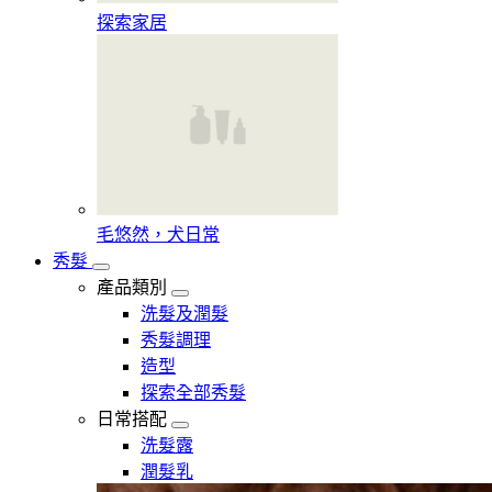
探索家居
毛悠然，犬日常
秀髮
產品類別
洗髮及潤髮
秀髮調理
造型
探索全部秀髮
日常搭配
洗髮露
潤髮乳