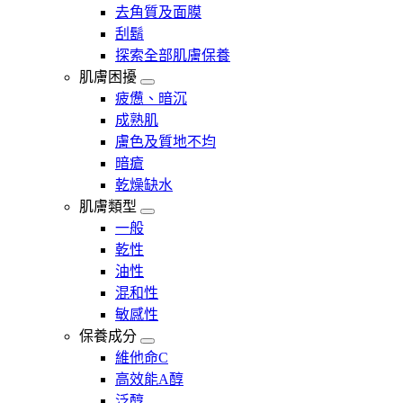
去角質及面膜
刮鬍
探索全部肌膚保養
肌膚困擾
疲憊、暗沉
成熟肌
膚色及質地不均
暗瘡​
乾燥缺水
肌膚類型
一般
乾性
油性
混和性
敏感性
保養成分
維他命C
高效能A醇
泛醇