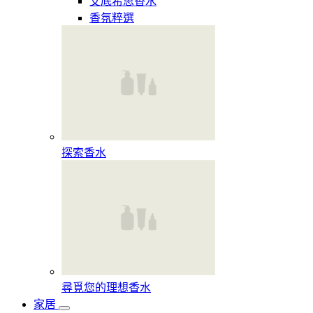
艾底希思香水
香氛粹選
探索香水​
尋覓您的理想香水​
家居