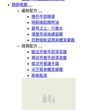
精選推薦
最新配方
爍亮手部精華
時韌煥肌精粹油
蒼穹之上．引香水
澄瑩亮采煥膚面膜
厄勒俄斯滋潤身體潔膚露
經典配方
賦活芳香手部清潔露
尊尚芳香手部清潔露
賦活芳香護手霜
天竺葵身體潔膚露
廁後點滴