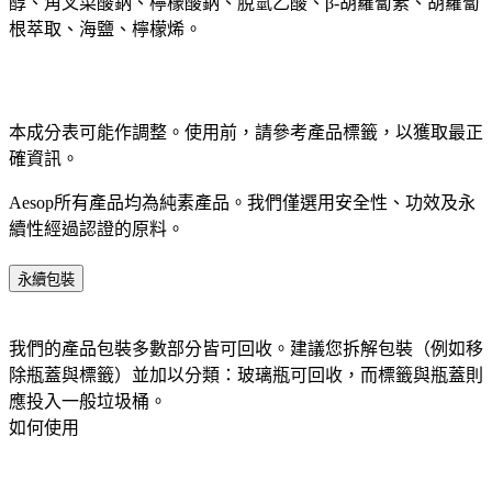
醇、角叉菜酸鈉、檸檬酸鈉、脫氫乙酸、β-胡蘿蔔素、胡蘿蔔
根萃取、海鹽、檸檬烯。
本成分表可能作調整。使用前，請參考產品標籤，以獲取最正
確資訊。​
Aesop所有產品均為純素產品。我們僅選用安全性、功效及永
續性經過認證的原料。​
永續包裝
我們的產品包裝多數部分皆可回收。建議您拆解包裝（例如移
除瓶蓋與標籤）並加以分類：玻璃瓶可回收，而標籤與瓶蓋則
應投入一般垃圾桶。​
如何使用