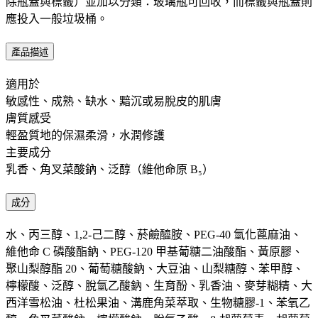
除瓶蓋與標籤）並加以分類：玻璃瓶可回收，而標籤與瓶蓋則
應投入一般垃圾桶。​
產品描述
適用於 ​ ​
敏感性、成熟、缺水、黯沉或易脫皮的肌膚
膚質感受 ​
輕盈質地的保濕柔滑，水潤修護
主要成分 ​
乳香、角叉菜酸鈉、泛醇（維他命原 B₅）
成分
水、丙三醇、1,2-己二醇、菸鹼醯胺、PEG-40 氫化蓖麻油、
維他命 C 磷酸酯鈉、PEG-120 甲基葡糖二油酸酯、黃原膠、
聚山梨醇酯 20、葡萄糖酸鈉、大豆油、山梨糖醇、苯甲醇、
檸檬酸、泛醇、脫氫乙酸鈉、生育酚、乳香油、麥芽糊精、大
西洋雪松油、杜松果油、溝鹿角菜萃取、生物糖膠-1、苯氧乙