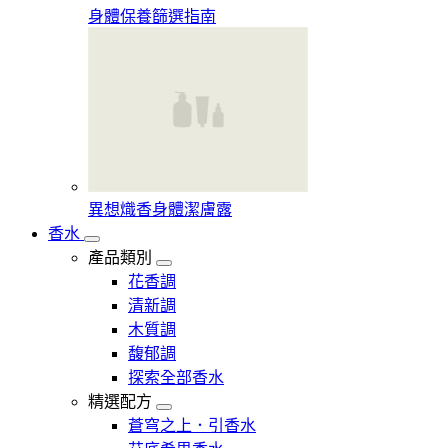
身體保養篩選指南
異想熾香身體潔膚露
香水
產品類別
花香調
清新調
木質調
馥郁調
探索全部香水
精選配方
蒼穹之上．引香水