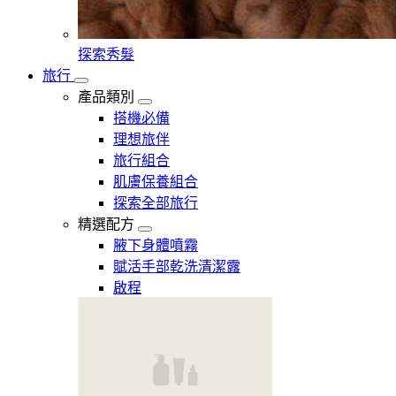
探索秀髮
旅行
產品類別
搭機必備
理想旅伴
旅行組合
肌膚保養組合
探索全部旅行
精選配方
腋下身體噴霧
賦活手部乾洗清潔露
啟程