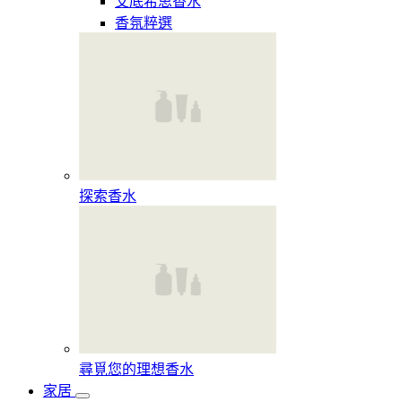
艾底希思香水
香氛粹選
探索香水​
尋覓您的理想香水​
家居