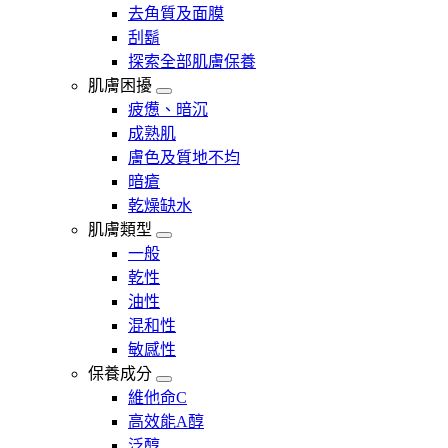
去角質及面膜
刮鬍
探索全部肌膚保養
肌膚困擾
疲憊、暗沉
成熟肌
膚色及質地不均
暗瘡​
乾燥缺水
肌膚類型
一般
乾性
油性
混和性
敏感性
保養成分
維他命C
高效能A醇
泛醇