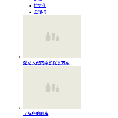
抗氧化
金縷梅
體貼入微的季節保養方案
了解您的肌膚