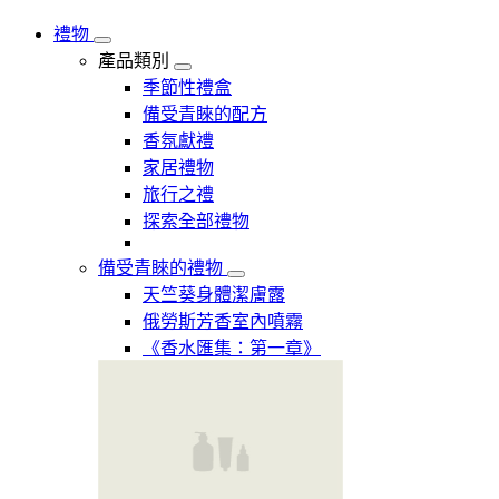
禮物
產品類別
季節性禮盒
備受青睞的配方
香氛獻禮
家居禮物
旅行之禮
探索全部禮物
備受青睞的禮物
天竺葵身體潔膚露
俄勞斯芳香室內噴霧
《香水匯集：第一章》​