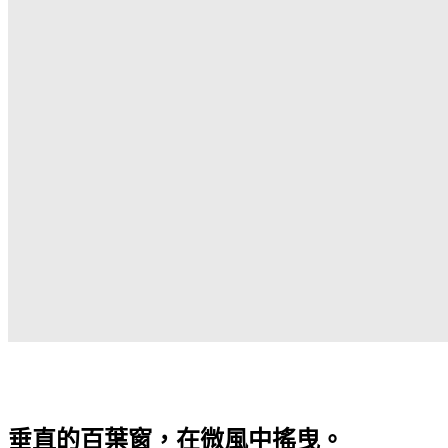
垂直的百葉窗，在微風中搖曳。