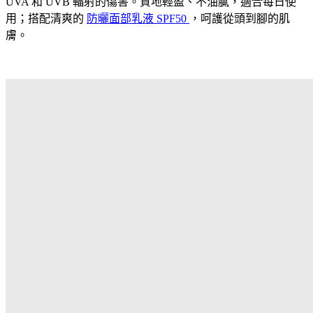
UVA 和 UVB 輻射的傷害。質地輕盈、不油膩，適合每日使
用；搭配清爽的
防曬面部乳液 SPF50
，呵護從頭到腳的肌
膚。