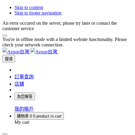
Skip to content
Skip to footer navigation
An error occured on the server, please try later or contact the
customer service
You're in offline mode with a limited website functionality. Please
check your network connection.
搜尋
訂單查詢
店鋪
為您解答
我的帳戶
購物車
0
0 product in cart
My cart