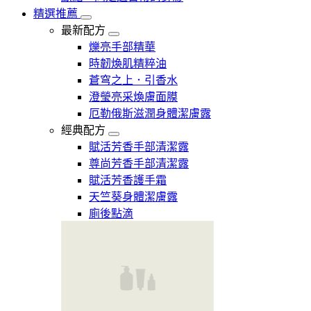
精選推薦
最新配方
爍亮手部精華
時韌煥肌精粹油
蒼穹之上．引香水
澄瑩亮采煥膚面膜
厄勒俄斯滋潤身體潔膚露
經典配方
賦活芳香手部清潔露
尊尚芳香手部清潔露
賦活芳香護手霜
天竺葵身體潔膚露
廁後點滴