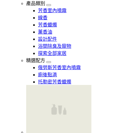
產品類別
芳香室內噴霧
線香
芳香蠟燭
薰香油
設計配件
浴間除臭及寵物
探索全部家居
精選配方
俄勞斯芳香室內噴霧
廁後點滴
托勒密芳香蠟燭