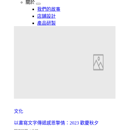
關於
我們的故事
店鋪設計
產品研製
文化
以書寫文字傳遞感恩摯情：2023 歡慶秋夕