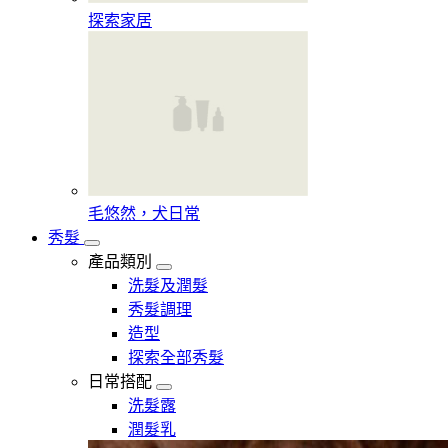
探索家居
毛悠然，犬日常
秀髮
產品類別
洗髮及潤髮
秀髮調理
造型
探索全部秀髮
日常搭配
洗髮露
潤髮乳