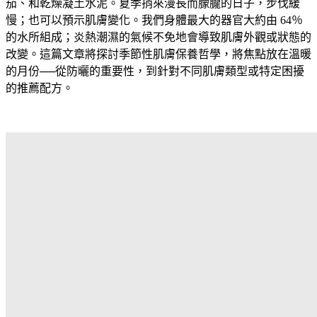
茄、和乾燥凝土水泥。夏季捎來漫長而朦朧的日子，步伐緩
慢；也可以預示肌膚變化。我們身體最大的器官大約由 64％
的水所組成；炎熱潮濕的氣候不免地會導致肌膚外觀或狀態的
改變。這篇文章將探討季節性肌膚保養哲學，將焦點放在溫暖
的月份──從防曬的重要性，到針對不同肌膚類型或特定困擾
的推薦配方。