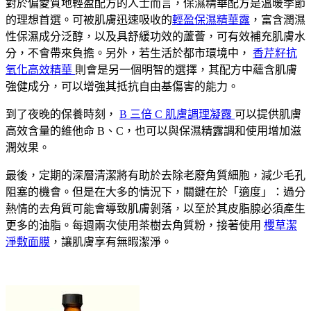
對於偏愛質地輕盈配方的人士而言，保濕精華配方是溫暖季節
的理想首選。可被肌膚迅速吸收的
輕盈保濕精華露
，富含潤濕
性保濕成分泛醇，以及具舒緩功效的蘆薈，可有效補充肌膚水
分，不會帶來負擔。另外，若生活於都市環境中，
香芹籽抗
氧化高效精華
則會是另一個明智的選擇，其配方中蘊含肌膚
強健成分，可以增強其抵抗自由基傷害的能力。
到了夜晚的保養時刻，
B 三倍 C 肌膚調理凝露
可以提供肌膚
高效含量的維他命 B、C，也可以與保濕精露調和使用增加滋
潤效果。
最後，定期的深層清潔將有助於去除老廢角質細胞，減少毛孔
阻塞的機會。但是在大多的情況下，關鍵在於「適度」：過分
熱情的去角質可能會導致肌膚剝落，以至於其皮脂腺必須產生
更多的油脂。每週兩次使用茶樹去角質粉，接著使用
櫻草潔
淨敷面膜
，讓肌膚享有無暇潔淨。