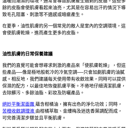
溫暖而潮濕的環境，通常會導致肌膚產生過剩的皮脂。這些多
餘的皮脂會使肌膚看起來油亮，尤其是在容易出汗的情況下導
致毛孔阻塞、刺激等不適感或暗瘡產生。
在夏季，油性肌膚的另一個常見的敵人是室內的空調環境，這
會使肌膚乾燥，進而產生更多的皮脂。
油性肌膚的日常保養建議
我們的直覺可能會想尋求刺激的產品來「使肌膚乾燥」，但這
些產品──像是極地般乾冷的冷氣空調──只會加劇肌膚的油膩
感。相反地，我們建議每天使用帶有收斂效果，同時可以提供
保濕的配方，以最佳地恢復肌膚平衡。不倦地仔細清潔肌膚，
去除髒污、多餘油脂、彩妝及防曬產品。
絕妙平衡潔面露
蘊含柑橘油，擁有出色的淨化功效；同時，
苦橙收斂調理液
由柑橘萃取、金縷梅及迷迭香葉調配而成，
可完善清潔步驟並且平衡肌膚。