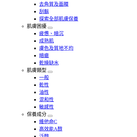
去角質及面膜
刮鬍
探索全部肌膚保養
肌膚困擾
疲憊、暗沉
成熟肌
膚色及質地不均
暗瘡​
乾燥缺水
肌膚類型
一般
乾性
油性
混和性
敏感性
保養成分
維他命C
高效能A醇
泛醇