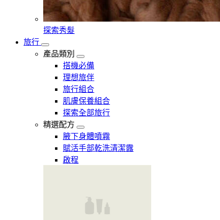
探索秀髮
旅行
產品類別
搭機必備
理想旅伴
旅行組合
肌膚保養組合
探索全部旅行
精選配方
腋下身體噴霧
賦活手部乾洗清潔露
啟程