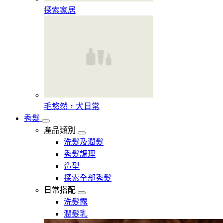
探索家居
毛悠然，犬日常
秀髮
產品類別
洗髮及潤髮
秀髮調理
造型
探索全部秀髮
日常搭配
洗髮露
潤髮乳