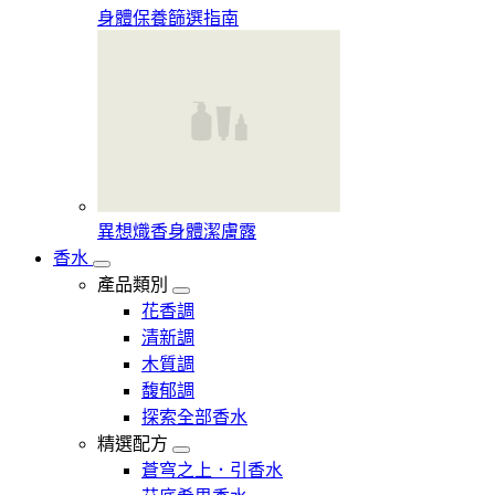
身體保養篩選指南
異想熾香身體潔膚露
香水
產品類別
花香調
清新調
木質調
馥郁調
探索全部香水
精選配方
蒼穹之上．引香水