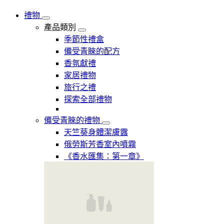
禮物
產品類別
季節性禮盒
備受青睞的配方
香氛獻禮
家居禮物
旅行之禮
探索全部禮物
備受青睞的禮物
天竺葵身體潔膚露
俄勞斯芳香室內噴霧
《香水匯集：第一章》​