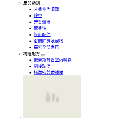
產品類別
芳香室內噴霧
線香
芳香蠟燭
薰香油
設計配件
浴間除臭及寵物
探索全部家居
精選配方
俄勞斯芳香室內噴霧
廁後點滴
托勒密芳香蠟燭