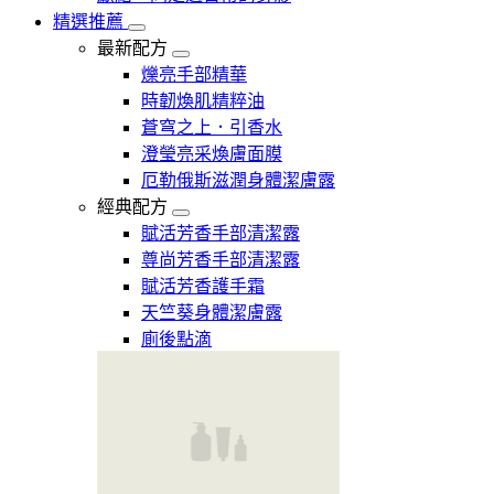
精選推薦
最新配方
爍亮手部精華
時韌煥肌精粹油
蒼穹之上．引香水
澄瑩亮采煥膚面膜
厄勒俄斯滋潤身體潔膚露
經典配方
賦活芳香手部清潔露
尊尚芳香手部清潔露
賦活芳香護手霜
天竺葵身體潔膚露
廁後點滴