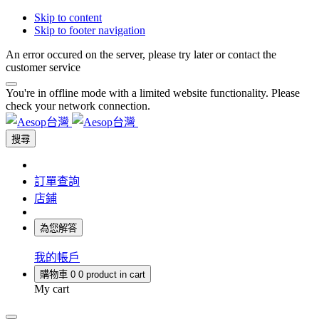
Skip to content
Skip to footer navigation
An error occured on the server, please try later or contact the
customer service
You're in offline mode with a limited website functionality. Please
check your network connection.
搜尋
訂單查詢
店鋪
為您解答
我的帳戶
購物車
0
0 product in cart
My cart