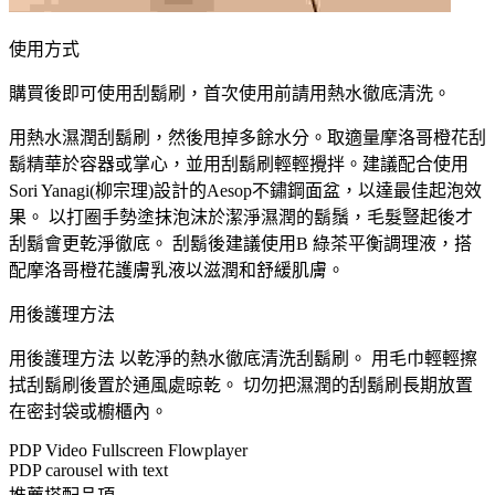
使用方式
購買後即可使用刮鬍刷，首次使用前請用熱水徹底清洗。
用熱水濕潤刮鬍刷，然後甩掉多餘水分。取適量摩洛哥橙花刮
鬍精華於容器或掌心，並用刮鬍刷輕輕攪拌。建議配合使用
Sori Yanagi(柳宗理)設計的Aesop不鏽鋼面盆，以達最佳起泡效
果。 以打圈手勢塗抹泡沫於潔淨濕潤的鬍鬚，毛髮豎起後才
刮鬍會更乾淨徹底。 刮鬍後建議使用B 綠茶平衡調理液，搭
配摩洛哥橙花護膚乳液以滋潤和舒緩肌膚。
用後護理方法
用後護理方法 以乾淨的熱水徹底清洗刮鬍刷。 用毛巾輕輕擦
拭刮鬍刷後置於通風處晾乾。 切勿把濕潤的刮鬍刷長期放置
在密封袋或櫥櫃內。
PDP Video Fullscreen Flowplayer
PDP carousel with text