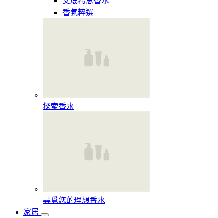
艾底希思香水
香氛粹選
探索香水​
尋覓您的理想香水​
家居