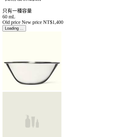
只有一種容量
60 mL
Old price
New price
NT$1,400
Loading ...