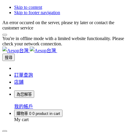
Skip to content
Skip to footer navigation
An error occured on the server, please try later or contact the
customer service
You're in offline mode with a limited website functionality. Please
check your network connection.
搜尋
訂單查詢
店鋪
為您解答
我的帳戶
購物車
0
0 product in cart
My cart