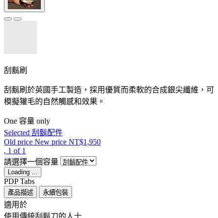
刮鬍刷
刮鬍刷於英國手工製造，採用優質而柔軟的合成銀尖纖維，可
模擬獾毛的自然觸感和效果。
One 容量 only
Selected
刮鬍配件
Old price
New price
NT$1,950
, 1 of 1
請選擇一個容量
Loading ...
PDP Tabs
產品描述
永續包裝
適用於 ​ ​
使用傳統刮鬍刀的人士