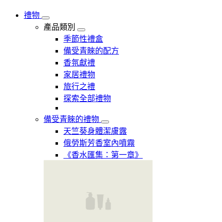
禮物
產品類別
季節性禮盒
備受青睞的配方
香氛獻禮
家居禮物
旅行之禮
探索全部禮物
備受青睞的禮物
天竺葵身體潔膚露
俄勞斯芳香室內噴霧
《香水匯集：第一章》​