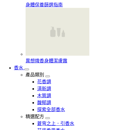
身體保養篩選指南
異想熾香身體潔膚露
香水
產品類別
花香調
清新調
木質調
馥郁調
探索全部香水
精選配方
蒼穹之上．引香水