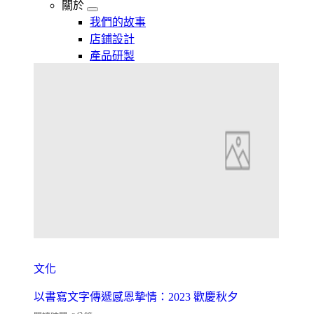
關於
我們的故事
店鋪設計
產品研製
文化
以書寫文字傳遞感恩摯情：2023 歡慶秋夕