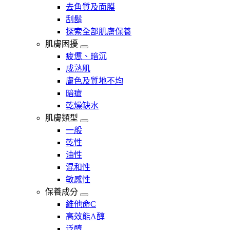
去角質及面膜
刮鬍
探索全部肌膚保養
肌膚困擾
疲憊、暗沉
成熟肌
膚色及質地不均
暗瘡​
乾燥缺水
肌膚類型
一般
乾性
油性
混和性
敏感性
保養成分
維他命C
高效能A醇
泛醇