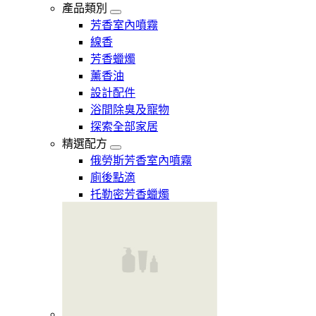
產品類別
芳香室內噴霧
線香
芳香蠟燭
薰香油
設計配件
浴間除臭及寵物
探索全部家居
精選配方
俄勞斯芳香室內噴霧
廁後點滴
托勒密芳香蠟燭