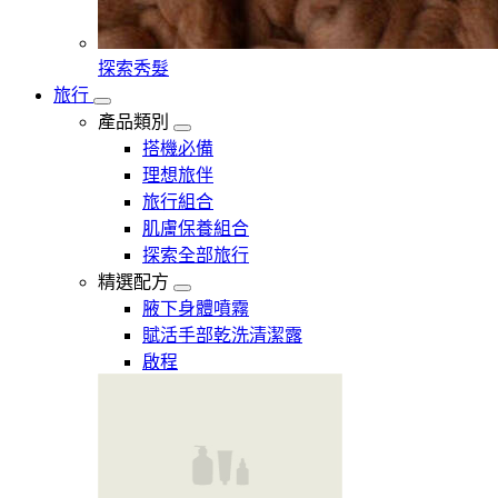
探索秀髮
旅行
產品類別
搭機必備
理想旅伴
旅行組合
肌膚保養組合
探索全部旅行
精選配方
腋下身體噴霧
賦活手部乾洗清潔露
啟程