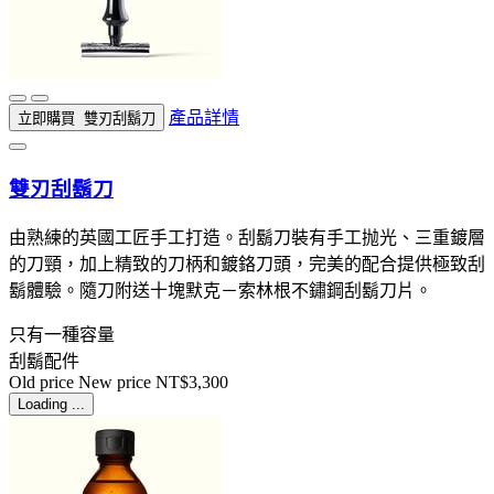
產品詳情
立即購買
雙刃刮鬍刀
雙刃刮鬍刀
由熟練的英國工匠手工打造。刮鬍刀裝有手工抛光、三重鍍層
的刀頸，加上精致的刀柄和鍍鉻刀頭，完美的配合提供極致刮
鬍體驗。隨刀附送十塊默克－索林根不鏽鋼刮鬍刀片。
只有一種容量
刮鬍配件
Old price
New price
NT$3,300
Loading ...