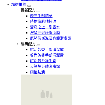
精選推薦
最新配方
爍亮手部精華
時韌煥肌精粹油
蒼穹之上．引香水
澄瑩亮采煥膚面膜
厄勒俄斯滋潤身體潔膚露
經典配方
賦活芳香手部清潔露
尊尚芳香手部清潔露
賦活芳香護手霜
天竺葵身體潔膚露
廁後點滴