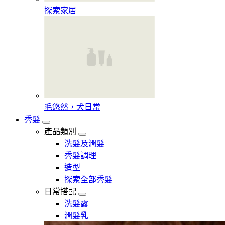
探索家居
毛悠然，犬日常
秀髮
產品類別
洗髮及潤髮
秀髮調理
造型
探索全部秀髮
日常搭配
洗髮露
潤髮乳