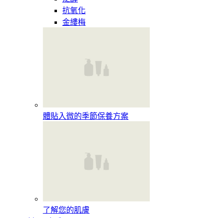
抗氧化
金縷梅
體貼入微的季節保養方案
了解您的肌膚