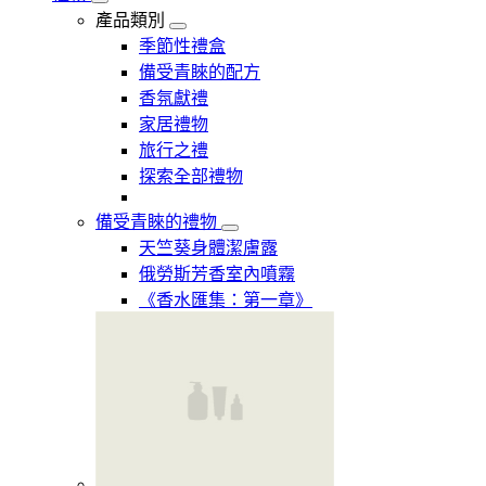
產品類別
季節性禮盒
備受青睞的配方
香氛獻禮
家居禮物
旅行之禮
探索全部禮物
備受青睞的禮物
天竺葵身體潔膚露
俄勞斯芳香室內噴霧
《香水匯集：第一章》​