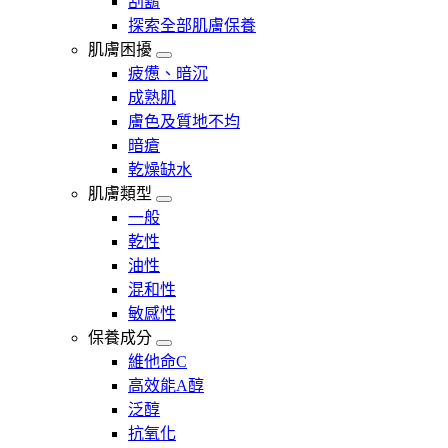
刮鬍
探索全部肌膚保養
肌膚困擾
疲憊、暗沉
成熟肌
膚色及質地不均
暗瘡​
乾燥缺水
肌膚類型
一般
乾性
油性
混和性
敏感性
保養成分
維他命C
高效能A醇
泛醇
抗氧化