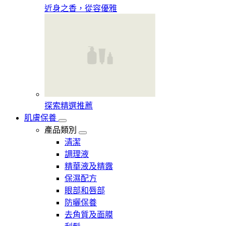
近身之香，從容優雅
探索精選推薦
肌膚保養
產品類別
清潔
調理液
精華液及精露
保濕配方
眼部和唇部
防曬保養
去角質及面膜