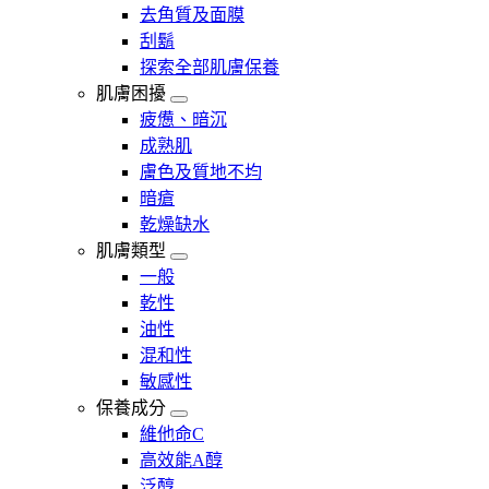
去角質及面膜
刮鬍
探索全部肌膚保養
肌膚困擾
疲憊、暗沉
成熟肌
膚色及質地不均
暗瘡​
乾燥缺水
肌膚類型
一般
乾性
油性
混和性
敏感性
保養成分
維他命C
高效能A醇
泛醇