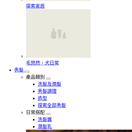
探索家居
毛悠然，犬日常
秀髮
產品類別
洗髮及潤髮
秀髮調理
造型
探索全部秀髮
日常搭配
洗髮露
潤髮乳