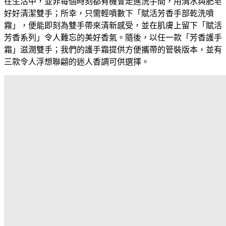
在生活中，並非每個時刻都有機會走進洗手間，用清水與肥皂
好好清潔雙手；所幸，只需輕噴數下「賦活芳香手部乾洗噴
霧」，便能即刻為雙手帶來清新感受，並在肌膚上留下「賦活
芳香系列」令人難忘的美好香氣。隨後，以任一款「芳香護手
霜」滋潤雙手；我們的護手霜提供方便攜帶的管裝版本，並有
三款令人浮想聯翩的迷人香調可供選擇。