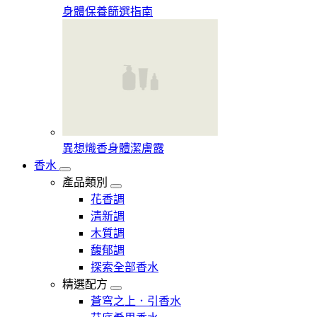
身體保養篩選指南
異想熾香身體潔膚露
香水
產品類別
花香調
清新調
木質調
馥郁調
探索全部香水
精選配方
蒼穹之上．引香水