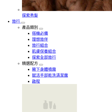
探索秀髮
旅行
產品類別
搭機必備
理想旅伴
旅行組合
肌膚保養組合
探索全部旅行
精選配方
腋下身體噴霧
賦活手部乾洗清潔露
啟程