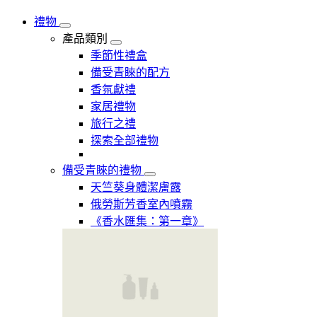
禮物
產品類別
季節性禮盒
備受青睞的配方
香氛獻禮
家居禮物
旅行之禮
探索全部禮物
備受青睞的禮物
天竺葵身體潔膚露
俄勞斯芳香室內噴霧
《香水匯集：第一章》​