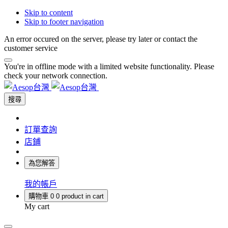
Skip to content
Skip to footer navigation
An error occured on the server, please try later or contact the
customer service
You're in offline mode with a limited website functionality. Please
check your network connection.
搜尋
訂單查詢
店鋪
為您解答
我的帳戶
購物車
0
0 product in cart
My cart