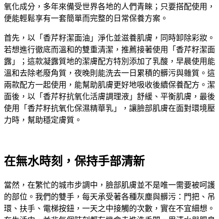
氧化成分，多年來備受世界各地的人們青睞；只要搭配使用，
便能輕鬆享有一套簡單而完整的日常保養方案。
首先，以「香芹籽潔面油」淨化並滋養肌膚，同時卸除彩妝。
若想進行徹底而溫和的雙重清潔，推薦接著使用「香芹籽潔面
露」；這款凝露質地的潔膚配方特別添加了乳酸，早晨使用能
溫和去除老廢角質，夜晚則能洗去一日累積的髒污與雜質。這
兩款配方一起使用，能幫助肌膚更好地吸收後續保養配方。潔
面後，以「香芹籽抗氧化活膚調理液」舒緩、平衡肌膚，最後
使用「香芹籽抗氧化保濕精華乳」，讓臉部肌膚在面對環境壓
力時，幫助穩定膚質。
在無水時刻，保持手部清新
當然，在繁忙的城市步調中，臉部肌膚並不是唯一需要被呵護
的部位。我們的雙手，每天承受著各種灰塵與髒污：門把、吊
環、扶手、電梯按鈕，一天之中接觸的次數，實在不宜細想。