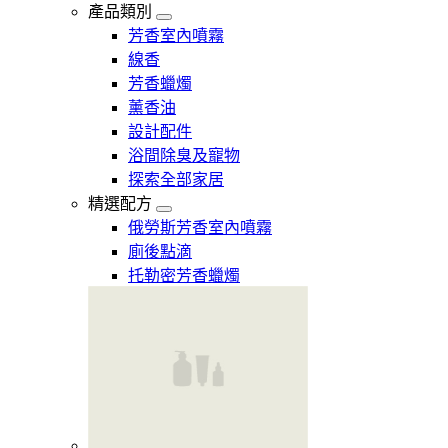
產品類別
芳香室內噴霧
線香
芳香蠟燭
薰香油
設計配件
浴間除臭及寵物
探索全部家居
精選配方
俄勞斯芳香室內噴霧
廁後點滴
托勒密芳香蠟燭