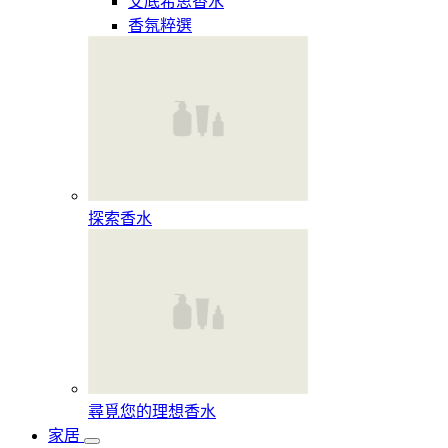
艾底希思香水
香氛粹選
探索香水​
尋覓您的理想香水​
家居