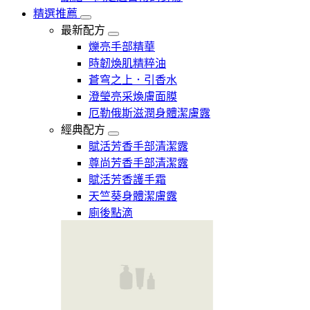
精選推薦
最新配方
爍亮手部精華
時韌煥肌精粹油
蒼穹之上．引香水
澄瑩亮采煥膚面膜
厄勒俄斯滋潤身體潔膚露
經典配方
賦活芳香手部清潔露
尊尚芳香手部清潔露
賦活芳香護手霜
天竺葵身體潔膚露
廁後點滴