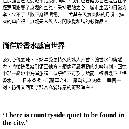
在保護自己免受城市污染的同時，我們也要確認自己是否在不
經意間影響了身邊的空氣。秉持體貼之心，城市生活的日常方
案，少不了「腋下身體噴霧」──尤其在天氣炎熱的月份、擁
擠的車廂裡，無疑是人與人之間嗅覺和諧的必備品。
徜徉於香水感官世界
談到心儀氣味，不妨享受更持久的迷人芳香，讓香水的傳遞
力，將忙碌思緒引領至他方。想像清晨通勤的尖峰時刻，回憶
中那一趟地中海岸旅程，似乎遙不可及；然而，輕噴幾下「悟
香水」──日本香橙、岩蘭草之心、羅勒氣息交織──瞬間一
刻，彷彿又回到了那片充滿綠意的蔚藍海岸。
‘There is countryside quiet to be found in
the city.’