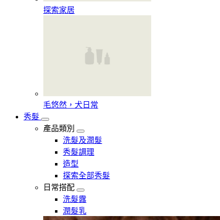
探索家居
毛悠然，犬日常
秀髮
產品類別
洗髮及潤髮
秀髮調理
造型
探索全部秀髮
日常搭配
洗髮露
潤髮乳