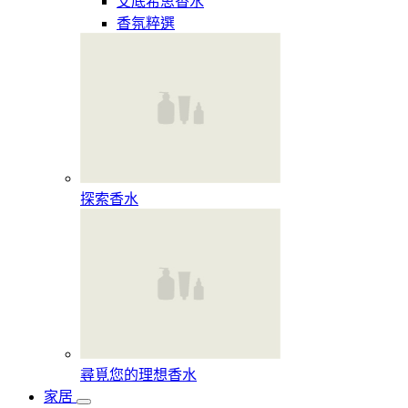
艾底希思香水
香氛粹選
探索香水​
尋覓您的理想香水​
家居