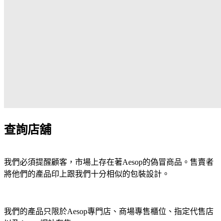
查詢店舖
我們必須提醒顧客，市場上存在著Aesop的偽冒商品。售賣者
將他們的產品印上跟我們十分相似的包裝設計。
我們的產品只限於Aesop專門店、商場專售櫃位、指定代售店