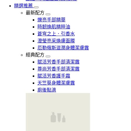
精選推薦
最新配方
爍亮手部精華
時韌煥肌精粹油
蒼穹之上．引香水
澄瑩亮采煥膚面膜
厄勒俄斯滋潤身體潔膚露
經典配方
賦活芳香手部清潔露
尊尚芳香手部清潔露
賦活芳香護手霜
天竺葵身體潔膚露
廁後點滴