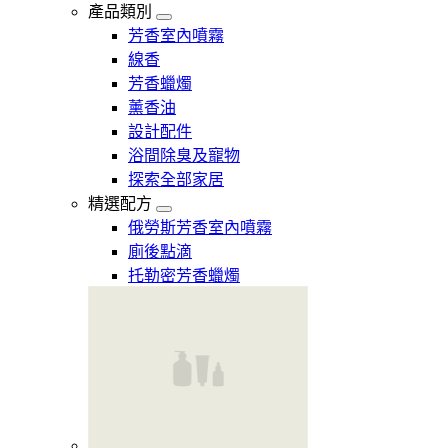
產品類別
芳香室內噴霧
線香
芳香蠟燭
薰香油
設計配件
浴間除臭及寵物
探索全部家居
精選配方
俄勞斯芳香室內噴霧
廁後點滴
托勒密芳香蠟燭