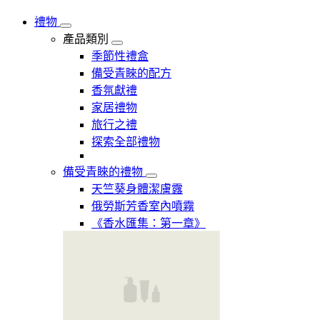
禮物
產品類別
季節性禮盒
備受青睞的配方
香氛獻禮
家居禮物
旅行之禮
探索全部禮物
備受青睞的禮物
天竺葵身體潔膚露
俄勞斯芳香室內噴霧
《香水匯集：第一章》​