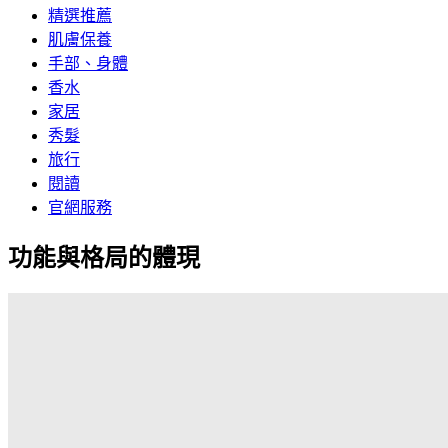
精選推薦
肌膚保養
手部、身體
香水
家居
秀髮
旅行
閱讀
官網服務
功能與格局的體現