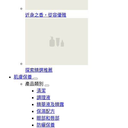
近身之香，從容優雅
探索精選推薦
肌膚保養
產品類別
清潔
調理液
精華液及精露
保濕配方
眼部和唇部
防曬保養