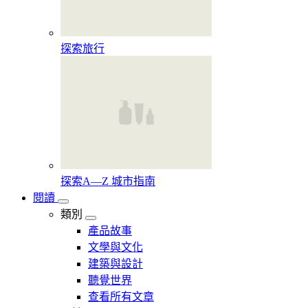
探索旅行
探索A—Z 城市指南
閱讀
類別
產品故事
文學與文化
建築與設計
聽覺世界
查看所有文章