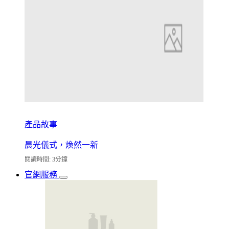
產品故事
晨光儀式，煥然一新
閱讀時間: 3分鐘
官網服務