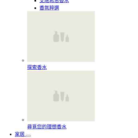
艾底希思香水
香氛粹選
探索香水​
尋覓您的理想香水​
家居