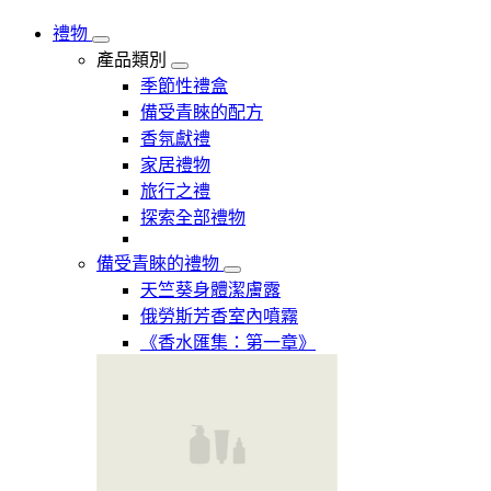
禮物
產品類別
季節性禮盒
備受青睞的配方
香氛獻禮
家居禮物
旅行之禮
探索全部禮物
備受青睞的禮物
天竺葵身體潔膚露
俄勞斯芳香室內噴霧
《香水匯集：第一章》​