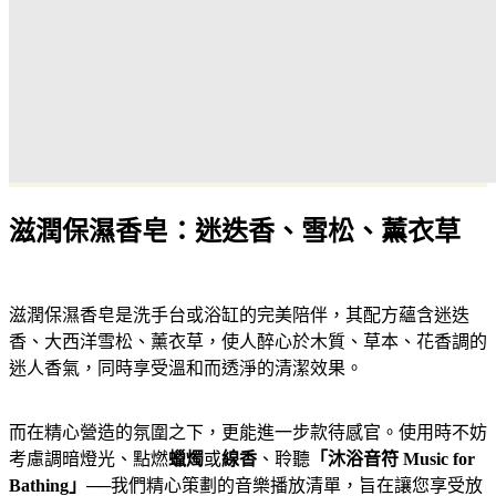
滋潤保濕香皂：迷迭香、雪松、薰衣草
滋潤保濕香皂是洗手台或浴缸的完美陪伴，其配方蘊含迷迭
香、大西洋雪松、薰衣草，使人醉心於木質、草本、花香調的
迷人香氣，同時享受溫和而透淨的清潔效果。
而在精心營造的氛圍之下，更能進一步款待感官。使用時不妨
考慮調暗燈光、點燃
蠟燭
或
線香
、聆聽
「沐浴音符 Music for
Bathing」
──我們精心策劃的音樂播放清單，旨在讓您享受放