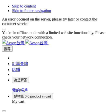
Skip to content
Skip to footer navigation
An error occured on the server, please try later or contact the
customer service
You're in offline mode with a limited website functionality. Please
check your network connection.
搜尋
訂單查詢
店鋪
為您解答
我的帳戶
購物車
0
0 product in cart
My cart