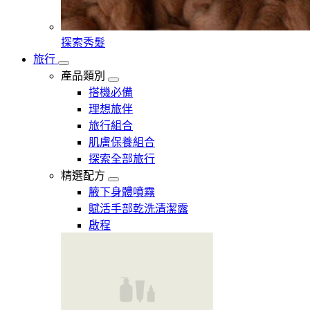
探索秀髮
旅行
產品類別
搭機必備
理想旅伴
旅行組合
肌膚保養組合
探索全部旅行
精選配方
腋下身體噴霧
賦活手部乾洗清潔露
啟程