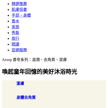
精選推薦
肌膚保養
手部、身體
香水
家居
秀髮
旅行
閱讀
官網服務
Aesop 香皂系列：滋潤、去角質、潔膚
喚起童年回憶的美好沐浴時光
潔膚
身體去角質