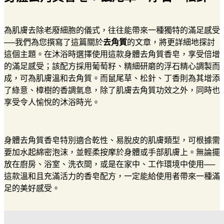
為肌膚去除老廢細胞的儀式，往往能帶來一種獨特的滿足感受
──我們為您撰寫了這篇關於
去角質
的文章，將更詳細地探討
這個主題。在沐浴時選擇使用這款身體去角質香皂，享受倍增
的滿足感受；該配方採用葡萄籽、精細研磨的浮石精心調製而
成，可為肌膚溫和去角質。而鼠尾草、松針、丁香則為其增添
了綠意、樟樹的香調氣息，除了肌膚去角質功效之外，同時也
享受令人愉悅的沐浴時光。
身體去角質香皂特別適合乾性、易脫皮的肌膚類型，可根據需
要加水起綿密泡沫，並輕柔按摩於身體或手部肌膚上。無論擺
放在廚房、浴室、洗衣間，或是在家中、工作環境中使用──
這款溫和且充滿活力的香皂配方，一定能給使用者帶來一種滿
足的美好感受。