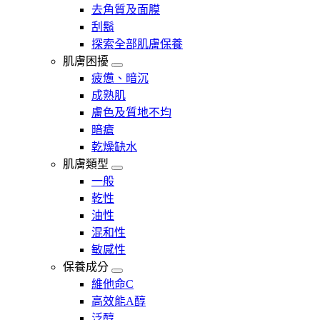
去角質及面膜
刮鬍
探索全部肌膚保養
肌膚困擾
疲憊、暗沉
成熟肌
膚色及質地不均
暗瘡​
乾燥缺水
肌膚類型
一般
乾性
油性
混和性
敏感性
保養成分
維他命C
高效能A醇
泛醇