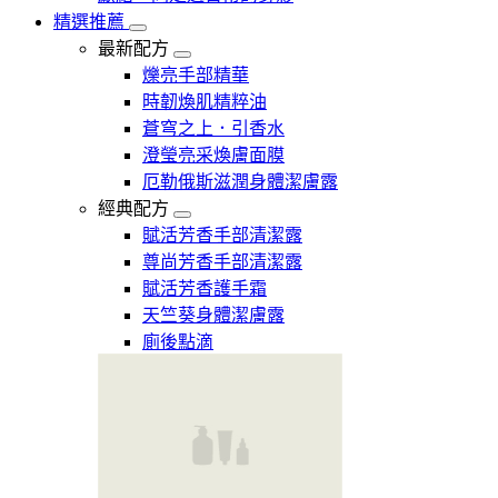
精選推薦
最新配方
爍亮手部精華
時韌煥肌精粹油
蒼穹之上．引香水
澄瑩亮采煥膚面膜
厄勒俄斯滋潤身體潔膚露
經典配方
賦活芳香手部清潔露
尊尚芳香手部清潔露
賦活芳香護手霜
天竺葵身體潔膚露
廁後點滴