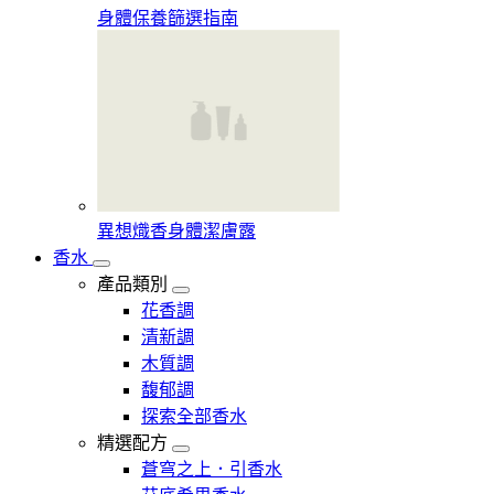
身體保養篩選指南
異想熾香身體潔膚露
香水
產品類別
花香調
清新調
木質調
馥郁調
探索全部香水
精選配方
蒼穹之上．引香水