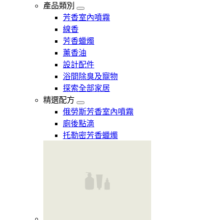
產品類別
芳香室內噴霧
線香
芳香蠟燭
薰香油
設計配件
浴間除臭及寵物
探索全部家居
精選配方
俄勞斯芳香室內噴霧
廁後點滴
托勒密芳香蠟燭