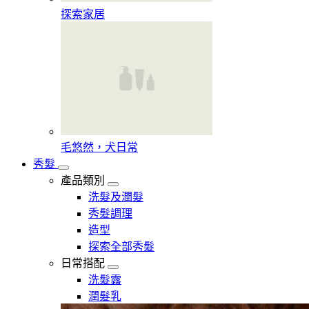
探索家居
毛悠然，犬日常
秀髮
產品類別
洗髮及潤髮
秀髮調理
造型
探索全部秀髮
日常搭配
洗髮露
潤髮乳