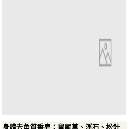
身體去角質香皂：鼠尾草、浮石、松針