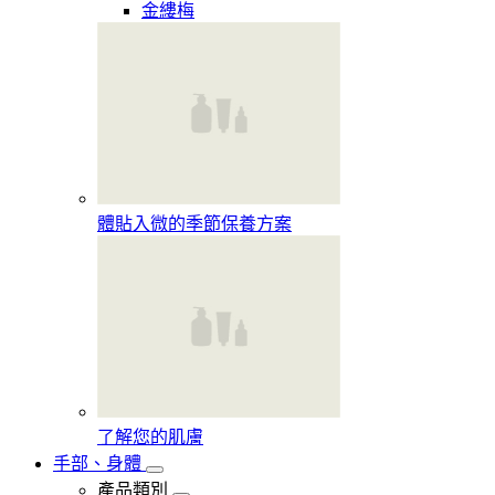
金縷梅
體貼入微的季節保養方案
了解您的肌膚
手部、身體
產品類別