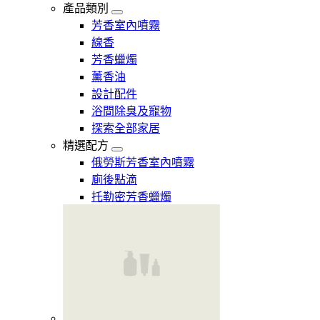
產品類別
芳香室內噴霧
線香
芳香蠟燭
薰香油
設計配件
浴間除臭及寵物
探索全部家居
精選配方
俄勞斯芳香室內噴霧
廁後點滴
托勒密芳香蠟燭