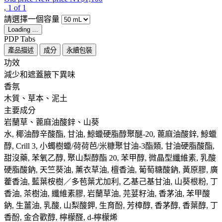
, 1 of 1
請選擇一個容量
Loading ...
PDP Tabs
產品描述
成分
永續包裝
功效 ​ ​
減少和遮蓋腋下異味
香氛 ​
木質、草本、泥土
主要成分 ​
岩蘭草、蓖麻油酸鋅、山葵
水, 椰油醇辛酸酯, 甘油, 鯨蠟硬脂醇聚醚-20, 蓖麻油酸鋅, 鯨蠟
醇, Crill 3, 小蠋樹蠟/荷荷芭/米糠聚甘油-3酯類, 甘油硬脂酸酯,
甜沒藥, 苯氧乙醇, 聚山梨醇酯 20, 苯甲醇, 微晶型纖維素, 乳酸
硬脂酸鈉, 天竺葵油, 薰衣草油, 檀香油, 葡萄糖酸鈉, 黃原膠, 廣
藿香油, 藍葉桉樹／多苞葉尤加利, 乙基己基甘油, 山葵根粉, 丁
香油, 茶樹油, 纖維素膠, 岩蘭草油, 芫荽籽油, 香茅油, 苯甲酸
鈉, 生薑油, 乳酸, 山梨酸鉀, 生育酚, 芳樟醇, 香茅醇, 香葉醇, 丁
香酚, 金合歡醇, 檸檬醛, d-檸檬烯