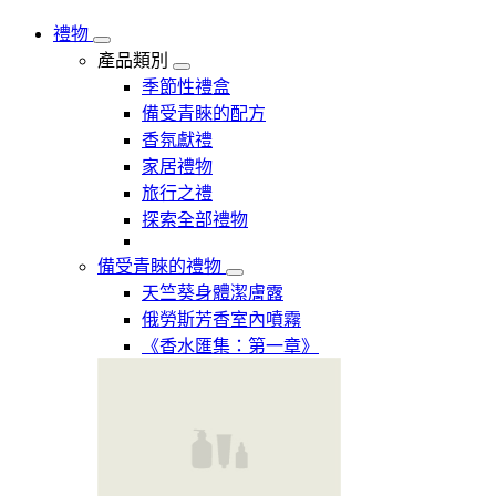
禮物
產品類別
季節性禮盒
備受青睞的配方
香氛獻禮
家居禮物
旅行之禮
探索全部禮物
備受青睞的禮物
天竺葵身體潔膚露
俄勞斯芳香室內噴霧
《香水匯集：第一章》​