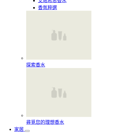
艾底希思香水
香氛粹選
探索香水​
尋覓您的理想香水​
家居