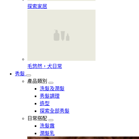
探索家居
毛悠然，犬日常
秀髮
產品類別
洗髮及潤髮
秀髮調理
造型
探索全部秀髮
日常搭配
洗髮露
潤髮乳