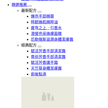
精選推薦
最新配方
爍亮手部精華
時韌煥肌精粹油
蒼穹之上．引香水
澄瑩亮采煥膚面膜
厄勒俄斯滋潤身體潔膚露
經典配方
賦活芳香手部清潔露
尊尚芳香手部清潔露
賦活芳香護手霜
天竺葵身體潔膚露
廁後點滴