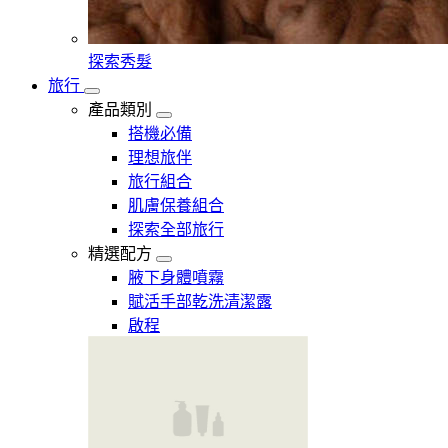
探索秀髮
旅行
產品類別
搭機必備
理想旅伴
旅行組合
肌膚保養組合
探索全部旅行
精選配方
腋下身體噴霧
賦活手部乾洗清潔露
啟程