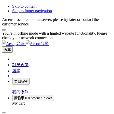
Skip to content
Skip to footer navigation
An error occured on the server, please try later or contact the
customer service
You're in offline mode with a limited website functionality. Please
check your network connection.
搜尋
訂單查詢
店鋪
為您解答
我的帳戶
購物車
0
0 product in cart
My cart