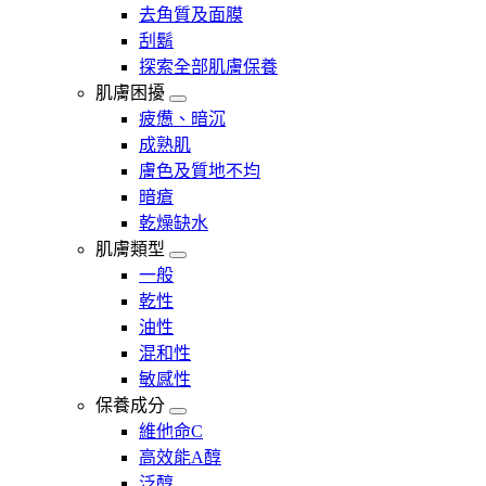
去角質及面膜
刮鬍
探索全部肌膚保養
肌膚困擾
疲憊、暗沉
成熟肌
膚色及質地不均
暗瘡​
乾燥缺水
肌膚類型
一般
乾性
油性
混和性
敏感性
保養成分
維他命C
高效能A醇
泛醇