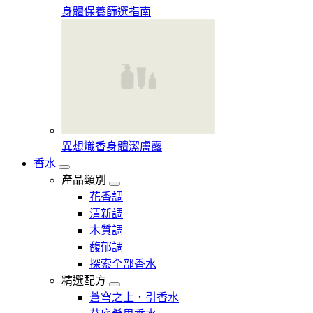
身體保養篩選指南
異想熾香身體潔膚露
香水
產品類別
花香調
清新調
木質調
馥郁調
探索全部香水
精選配方
蒼穹之上．引香水