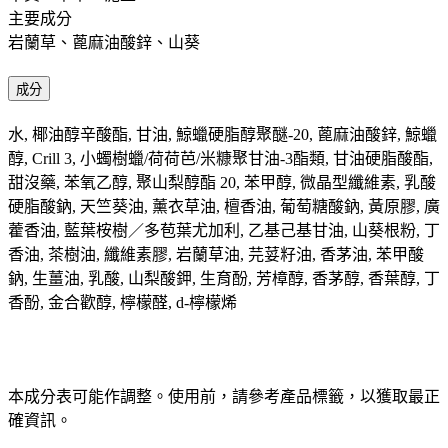
主要成分 ​
岩蘭草、蓖麻油酸鋅、山葵
成分
水, 椰油醇辛酸酯, 甘油, 鯨蠟硬脂醇聚醚-20, 蓖麻油酸鋅, 鯨蠟
醇, Crill 3, 小蠋樹蠟/荷荷芭/米糠聚甘油-3酯類, 甘油硬脂酸酯,
甜沒藥, 苯氧乙醇, 聚山梨醇酯 20, 苯甲醇, 微晶型纖維素, 乳酸
硬脂酸鈉, 天竺葵油, 薰衣草油, 檀香油, 葡萄糖酸鈉, 黃原膠, 廣
藿香油, 藍葉桉樹／多苞葉尤加利, 乙基己基甘油, 山葵根粉, 丁
香油, 茶樹油, 纖維素膠, 岩蘭草油, 芫荽籽油, 香茅油, 苯甲酸
鈉, 生薑油, 乳酸, 山梨酸鉀, 生育酚, 芳樟醇, 香茅醇, 香葉醇, 丁
香酚, 金合歡醇, 檸檬醛, d-檸檬烯
本成分表可能作調整。使用前，請參考產品標籤，以獲取最正
確資訊。​