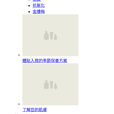
抗氧化
金縷梅
體貼入微的季節保養方案
了解您的肌膚