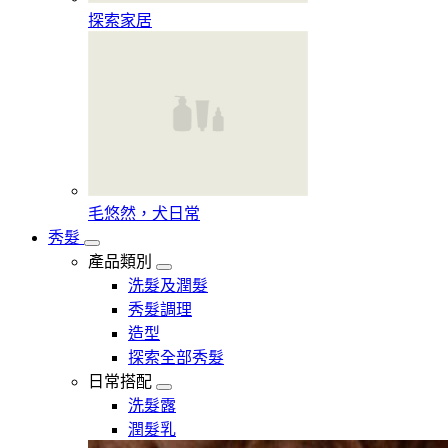
探索家居
毛悠然，犬日常
秀髮
產品類別
洗髮及潤髮
秀髮調理
造型
探索全部秀髮
日常搭配
洗髮露
潤髮乳