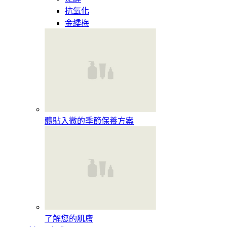
抗氧化
金縷梅
體貼入微的季節保養方案
了解您的肌膚