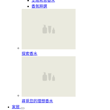
艾底希思香水
香氛粹選
探索香水​
尋覓您的理想香水​
家居