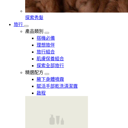
探索秀髮
旅行
產品類別
搭機必備
理想旅伴
旅行組合
肌膚保養組合
探索全部旅行
精選配方
腋下身體噴霧
賦活手部乾洗清潔露
啟程