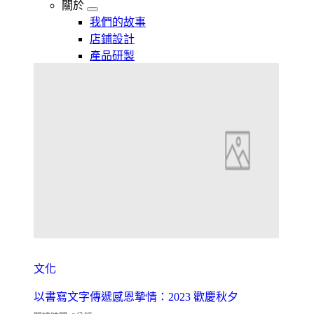
關於
我們的故事
店鋪設計
產品研製
文化
以書寫文字傳遞感恩摯情：2023 歡慶秋夕