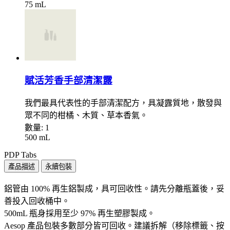
75 mL
賦活芳香手部清潔露
我們最具代表性的手部清潔配方，具凝露質地，散發與
眾不同的柑橘、木質、草本香氣。
數量:
1
500 mL
PDP Tabs
產品描述
永續包裝
鋁管由 100% 再生鋁製成，具可回收性。請先分離瓶蓋後，妥
善投入回收桶中。
500mL 瓶身採用至少 97% 再生塑膠製成。
Aesop 產品包裝多數部分皆可回收。建議拆解（移除標籤、按