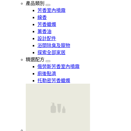
產品類別
芳香室內噴霧
線香
芳香蠟燭
薰香油
設計配件
浴間除臭及寵物
探索全部家居
精選配方
俄勞斯芳香室內噴霧
廁後點滴
托勒密芳香蠟燭