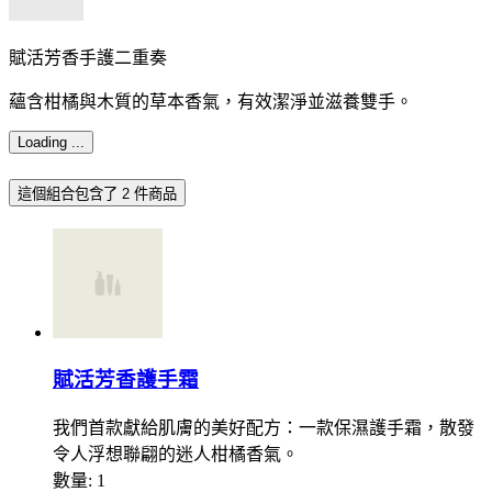
賦活芳香手護二重奏
蘊含柑橘與木質的草本香氣，有效潔淨並滋養雙手。
Loading ...
這個組合包含了
2 件商品
賦活芳香護手霜
我們首款獻給肌膚的美好配方：一款保濕護手霜，散發
令人浮想聯翩的迷人柑橘香氣。
數量:
1