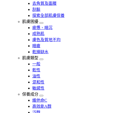
去角質及面膜
刮鬍
探索全部肌膚保養
肌膚困擾
疲憊、暗沉
成熟肌
膚色及質地不均
暗瘡​
乾燥缺水
肌膚類型
一般
乾性
油性
混和性
敏感性
保養成分
維他命C
高效能A醇
泛醇