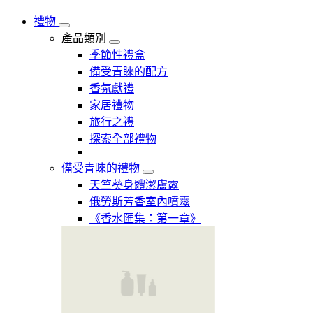
禮物
產品類別
季節性禮盒
備受青睞的配方
香氛獻禮
家居禮物
旅行之禮
探索全部禮物
備受青睞的禮物
天竺葵身體潔膚露
俄勞斯芳香室內噴霧
《香水匯集：第一章》​