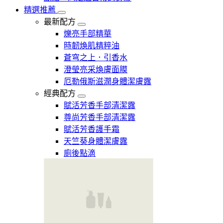
精選推薦
最新配方
爍亮手部精華
時韌煥肌精粹油
蒼穹之上．引香水
澄瑩亮采煥膚面膜
厄勒俄斯滋潤身體潔膚露
經典配方
賦活芳香手部清潔露
尊尚芳香手部清潔露
賦活芳香護手霜
天竺葵身體潔膚露
廁後點滴