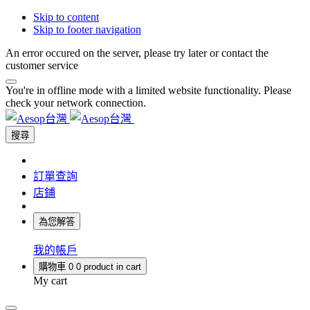
Skip to content
Skip to footer navigation
An error occured on the server, please try later or contact the
customer service
You're in offline mode with a limited website functionality. Please
check your network connection.
搜尋
訂單查詢
店鋪
為您解答
我的帳戶
購物車
0
0 product in cart
My cart