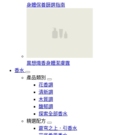
身體保養篩選指南
異想熾香身體潔膚露
香水
產品類別
花香調
清新調
木質調
馥郁調
探索全部香水
精選配方
蒼穹之上．引香水