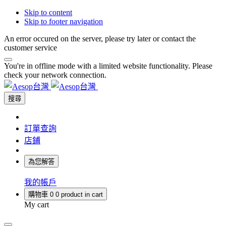
Skip to content
Skip to footer navigation
An error occured on the server, please try later or contact the
customer service
You're in offline mode with a limited website functionality. Please
check your network connection.
搜尋
訂單查詢
店鋪
為您解答
我的帳戶
購物車
0
0 product in cart
My cart