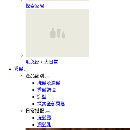
探索家居
毛悠然，犬日常
秀髮
產品類別
洗髮及潤髮
秀髮調理
造型
探索全部秀髮
日常搭配
洗髮露
潤髮乳