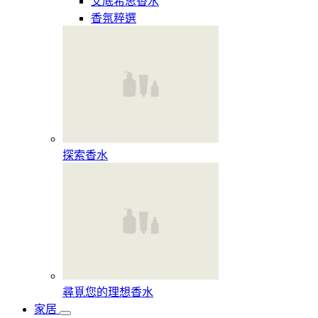
艾底希思香水
香氛粹選
探索香水​
尋覓您的理想香水​
家居