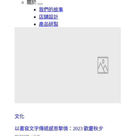
關於
我們的故事
店鋪設計
產品研製
文化
以書寫文字傳遞感恩摯情：2023 歡慶秋夕