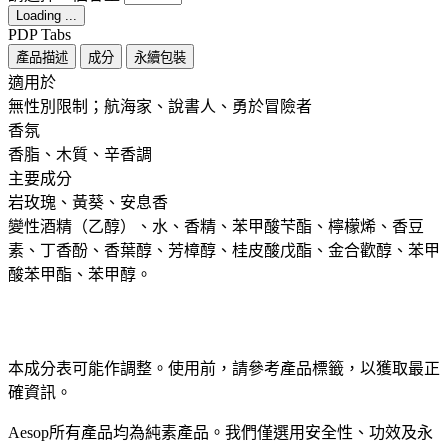
Loading ...
PDP Tabs
產品描述
成分
永續包裝
適用於 ​ ​
無性別限制；航海家、說書人、勇於冒險者
香氛 ​
香脂、木質、辛香調
主要成分 ​
岩玫瑰、黃葵、安息香
變性酒精（乙醇）、水、香精、苯甲酸芐酯、檸檬烯、香豆
素、丁香酚、香葉醇、芳樟醇、桂皮酸戊酯、金合歡醇、苯甲
酸苯甲酯、苯甲醇。
本成分表可能作調整。使用前，請參考產品標籤，以獲取最正
確資訊。​
Aesop所有產品均為純素產品。我們僅選用安全性、功效及永