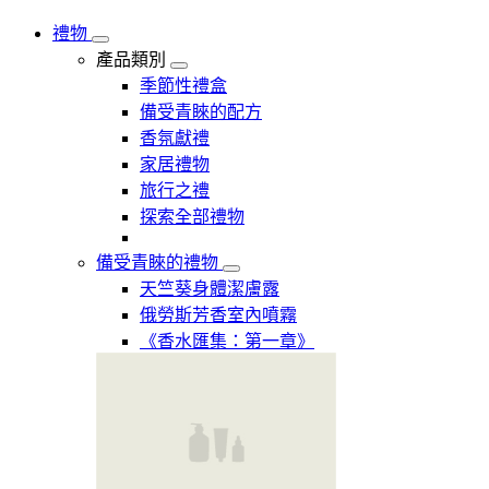
禮物
產品類別
季節性禮盒
備受青睞的配方
香氛獻禮
家居禮物
旅行之禮
探索全部禮物
備受青睞的禮物
天竺葵身體潔膚露
俄勞斯芳香室內噴霧
《香水匯集：第一章》​