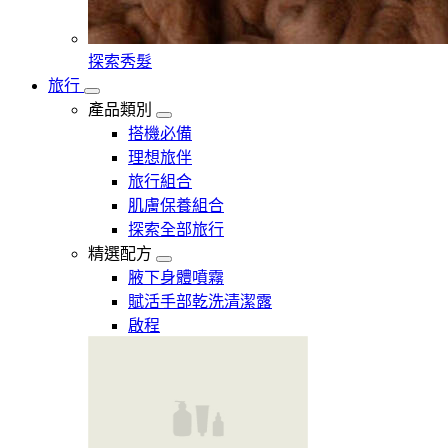
探索秀髮
旅行
產品類別
搭機必備
理想旅伴
旅行組合
肌膚保養組合
探索全部旅行
精選配方
腋下身體噴霧
賦活手部乾洗清潔露
啟程