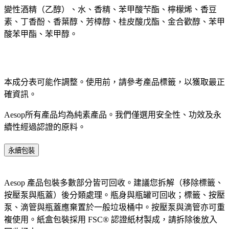
變性酒精（乙醇）、水、香精、苯甲酸芐酯、檸檬烯、香豆
素、丁香酚、香葉醇、芳樟醇、桂皮酸戊酯、金合歡醇、苯甲
酸苯甲酯、苯甲醇。
本成分表可能作調整。使用前，請參考產品標籤，以獲取最正
確資訊。​
Aesop所有產品均為純素產品。我們僅選用安全性、功效及永
續性經過認證的原料。​
永續包裝
Aesop 產品包裝多數部分皆可回收。建議您拆解（移除標籤、
按壓泵與瓶蓋）後分類處理。瓶身與瓶罐可回收；標籤、按壓
泵、滴管與瓶蓋應棄置於一般垃圾桶中。按壓泵與滴管亦可重
複使用。紙盒包裝採用 FSC® 認證紙材製成，請拆除後放入