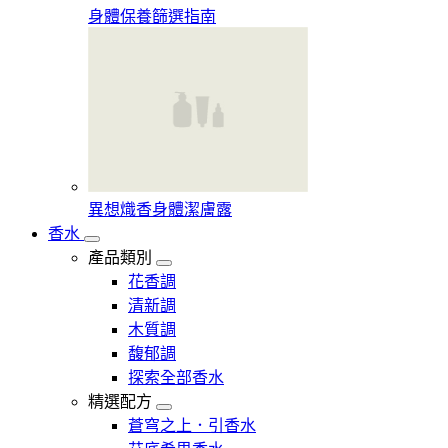
身體保養篩選指南
異想熾香身體潔膚露
香水
產品類別
花香調
清新調
木質調
馥郁調
探索全部香水
精選配方
蒼穹之上．引香水