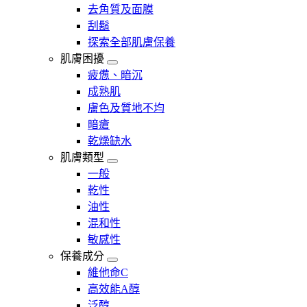
去角質及面膜
刮鬍
探索全部肌膚保養
肌膚困擾
疲憊、暗沉
成熟肌
膚色及質地不均
暗瘡​
乾燥缺水
肌膚類型
一般
乾性
油性
混和性
敏感性
保養成分
維他命C
高效能A醇
泛醇