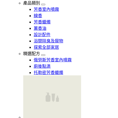
產品類別
芳香室內噴霧
線香
芳香蠟燭
薰香油
設計配件
浴間除臭及寵物
探索全部家居
精選配方
俄勞斯芳香室內噴霧
廁後點滴
托勒密芳香蠟燭