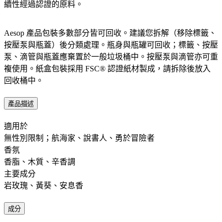
續性經過認證的原料。​
Aesop 產品包裝多數部分皆可回收。建議您拆解（移除標籤、
按壓泵與瓶蓋）後分類處理。瓶身與瓶罐可回收；標籤、按壓
泵、滴管與瓶蓋應棄置於一般垃圾桶中。按壓泵與滴管亦可重
複使用。紙盒包裝採用 FSC® 認證紙材製成，請拆除後放入
回收桶中。​
產品描述
適用於 ​ ​
無性別限制；航海家、說書人、勇於冒險者
香氛 ​
香脂、木質、辛香調
主要成分 ​
岩玫瑰、黃葵、安息香
成分