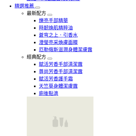
精選推薦
最新配方
爍亮手部精華
時韌煥肌精粹油
蒼穹之上．引香水
澄瑩亮采煥膚面膜
厄勒俄斯滋潤身體潔膚露
經典配方
賦活芳香手部清潔露
尊尚芳香手部清潔露
賦活芳香護手霜
天竺葵身體潔膚露
廁後點滴