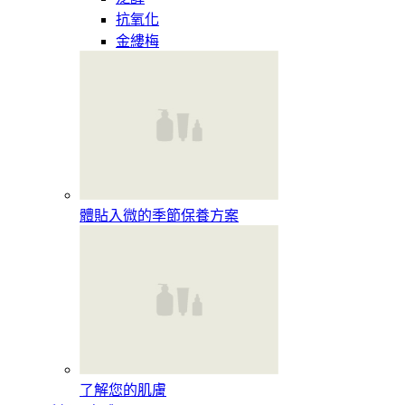
抗氧化
金縷梅
體貼入微的季節保養方案
了解您的肌膚