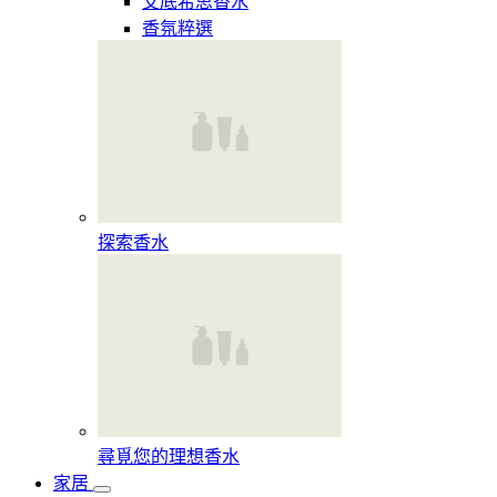
艾底希思香水
香氛粹選
探索香水​
尋覓您的理想香水​
家居