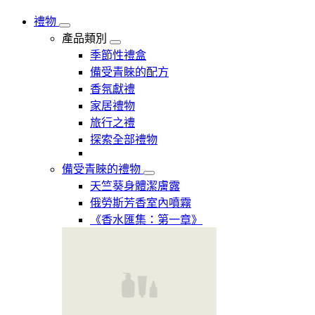
禮物
產品類別
季節性禮盒
備受青睞的配方
香氛獻禮
家居禮物
旅行之禮
探索全部禮物
備受青睞的禮物
天竺葵身體潔膚露
俄勞斯芳香室內噴霧
《香水匯集：第一章》​