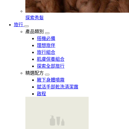
探索秀髮
旅行
產品類別
搭機必備
理想旅伴
旅行組合
肌膚保養組合
探索全部旅行
精選配方
腋下身體噴霧
賦活手部乾洗清潔露
啟程