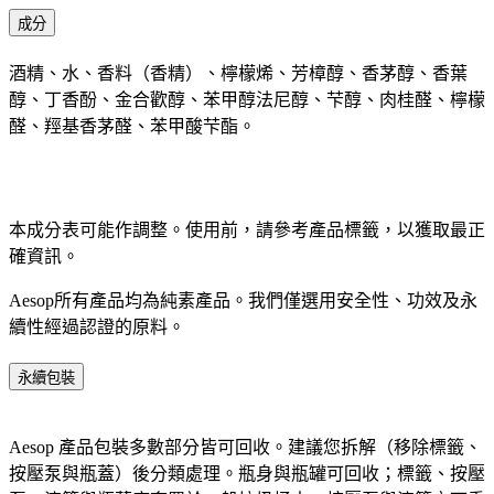
成分
酒精、水、香料（香精）、檸檬烯、芳樟醇、香茅醇、香葉
醇、丁香酚、金合歡醇、苯甲醇法尼醇、芐醇、肉桂醛、檸檬
醛、羥基香茅醛、苯甲酸芐酯。
本成分表可能作調整。使用前，請參考產品標籤，以獲取最正
確資訊。​
Aesop所有產品均為純素產品。我們僅選用安全性、功效及永
續性經過認證的原料。​
永續包裝
Aesop 產品包裝多數部分皆可回收。建議您拆解（移除標籤、
按壓泵與瓶蓋）後分類處理。瓶身與瓶罐可回收；標籤、按壓