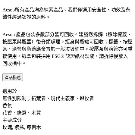
Aesop所有產品均為純素產品。我們僅選用安全性、功效及永
續性經過認證的原料。​
Aesop 產品包裝多數部分皆可回收。建議您拆解（移除標籤、
按壓泵與瓶蓋）後分類處理。瓶身與瓶罐可回收；標籤、按壓
泵、滴管與瓶蓋應棄置於一般垃圾桶中。按壓泵與滴管亦可重
複使用。紙盒包裝採用 FSC® 認證紙材製成，請拆除後放入
回收桶中。​
產品描述
適用於 ​ ​
無性別限制；拓荒者、現代主義家、遊牧者
香氛 ​
花香、綠意、木質
主要成分 ​
玫瑰, 紫蘇, 癒創木