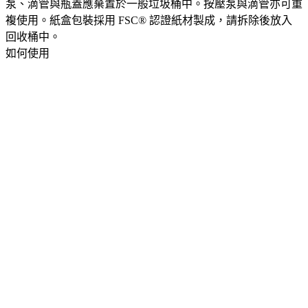
泵、滴管與瓶蓋應棄置於一般垃圾桶中。按壓泵與滴管亦可重
複使用。紙盒包裝採用 FSC® 認證紙材製成，請拆除後放入
回收桶中。​
如何使用