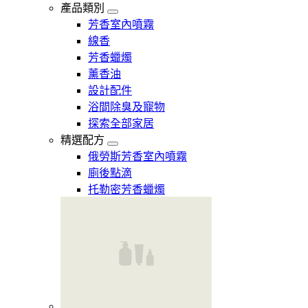
產品類別
芳香室內噴霧
線香
芳香蠟燭
薰香油
設計配件
浴間除臭及寵物
探索全部家居
精選配方
俄勞斯芳香室內噴霧
廁後點滴
托勒密芳香蠟燭