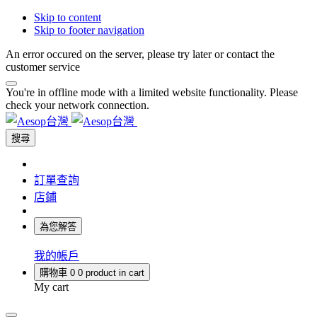
Skip to content
Skip to footer navigation
An error occured on the server, please try later or contact the
customer service
You're in offline mode with a limited website functionality. Please
check your network connection.
搜尋
訂單查詢
店鋪
為您解答
我的帳戶
購物車
0
0 product in cart
My cart