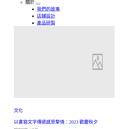
關於
我們的故事
店鋪設計
產品研製
文化
以書寫文字傳遞感恩摯情：2023 歡慶秋夕