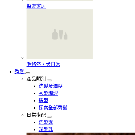
探索家居
毛悠然，犬日常
秀髮
產品類別
洗髮及潤髮
秀髮調理
造型
探索全部秀髮
日常搭配
洗髮露
潤髮乳