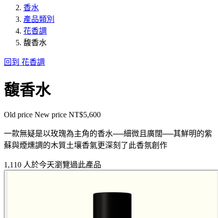
香水
產品類別
花香調
馥香水
回到 花香調
馥香水
Old price
New price
NT$5,600
一款無疑是以玫瑰為主角的香水──細微且廣闊──其鮮明的紫
蘇與煙燻調的木質土壤香氣更深刻了此香氛創作
1,110 人於今天瀏覽過此產品