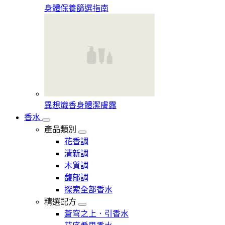
身體保養篩選指南
異想熾香身體潔膚露
香水
產品類別
花香調
清新調
木質調
馥郁調
探索全部香水
精選配方
蒼穹之上．引香水