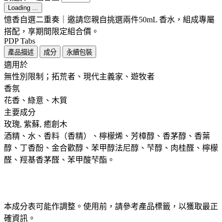
Loading ...
憶香自選二重奏｜邀請您親自挑選兩件50mL 香水，組成專屬
搭配，享期間限定組合價。
PDP Tabs
產品描述
成分
永續包裝
適用於 ​ ​
無性別限制；拓荒者、現代主義家、遊牧者
香氛 ​
花香、綠意、木質
主要成分 ​
玫瑰, 紫蘇, 癒創木
酒精、水、香料（香精）、檸檬烯、芳樟醇、香茅醇、香葉
醇、丁香酚、金合歡醇、苯甲醇法尼醇、芐醇、肉桂醛、檸檬
醛、羥基香茅醛、苯甲酸芐酯。
本成分表可能作調整。使用前，請參考產品標籤，以獲取最正
確資訊。​