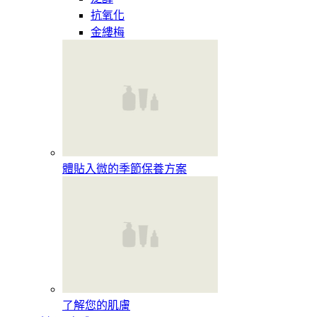
抗氧化
金縷梅
體貼入微的季節保養方案
了解您的肌膚