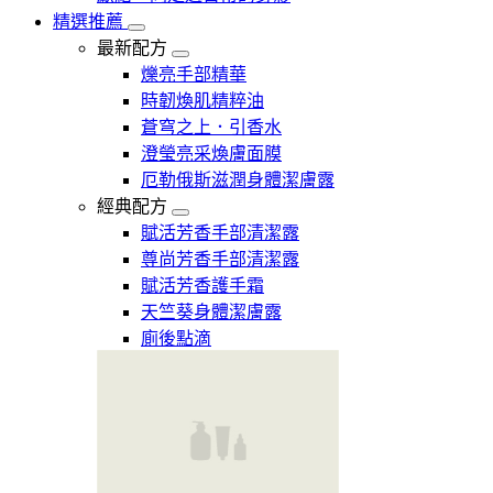
精選推薦
最新配方
爍亮手部精華
時韌煥肌精粹油
蒼穹之上．引香水
澄瑩亮采煥膚面膜
厄勒俄斯滋潤身體潔膚露
經典配方
賦活芳香手部清潔露
尊尚芳香手部清潔露
賦活芳香護手霜
天竺葵身體潔膚露
廁後點滴