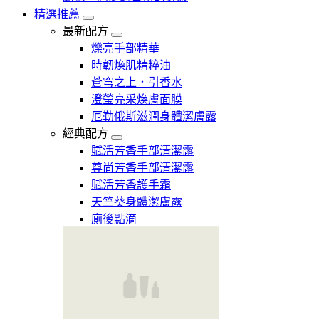
精選推薦
最新配方
爍亮手部精華
時韌煥肌精粹油
蒼穹之上．引香水
澄瑩亮采煥膚面膜
厄勒俄斯滋潤身體潔膚露
經典配方
賦活芳香手部清潔露
尊尚芳香手部清潔露
賦活芳香護手霜
天竺葵身體潔膚露
廁後點滴