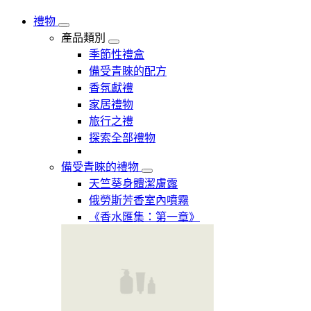
禮物
產品類別
季節性禮盒
備受青睞的配方
香氛獻禮
家居禮物
旅行之禮
探索全部禮物
備受青睞的禮物
天竺葵身體潔膚露
俄勞斯芳香室內噴霧
《香水匯集：第一章》​