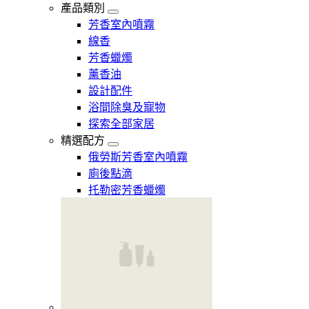
產品類別
芳香室內噴霧
線香
芳香蠟燭
薰香油
設計配件
浴間除臭及寵物
探索全部家居
精選配方
俄勞斯芳香室內噴霧
廁後點滴
托勒密芳香蠟燭