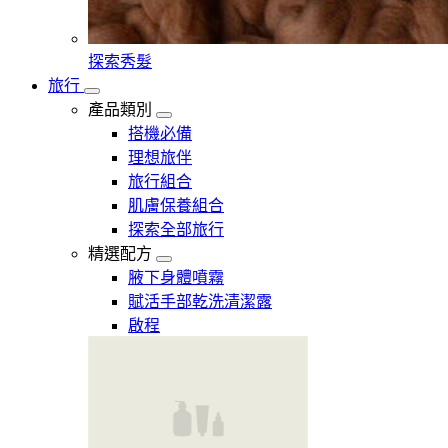
探索秀髮
旅行
產品類別
搭機必備
理想旅伴
旅行組合
肌膚保養組合
探索全部旅行
精選配方
腋下身體噴霧
賦活手部乾洗清潔露
啟程