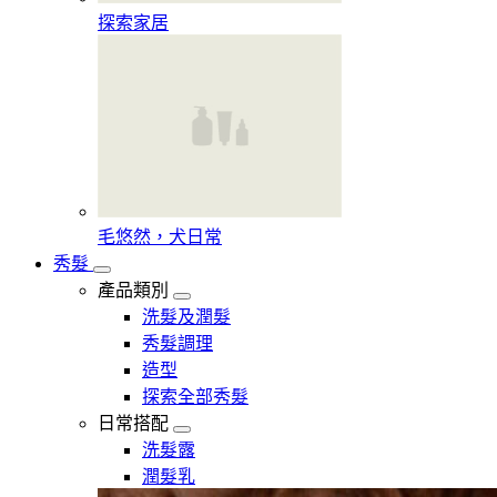
探索家居
毛悠然，犬日常
秀髮
產品類別
洗髮及潤髮
秀髮調理
造型
探索全部秀髮
日常搭配
洗髮露
潤髮乳