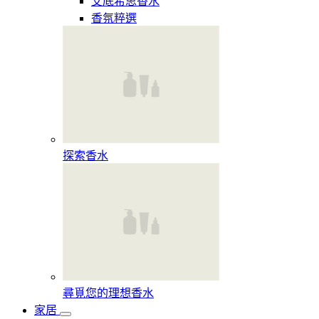
艾底希思香水
香氛粹選
探索香水​
尋覓您的理想香水​
家居