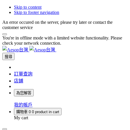
Skip to content
Skip to footer navigation
An error occured on the server, please try later or contact the
customer service
You're in offline mode with a limited website functionality. Please
check your network connection.
搜尋
訂單查詢
店鋪
為您解答
我的帳戶
購物車
0
0 product in cart
My cart