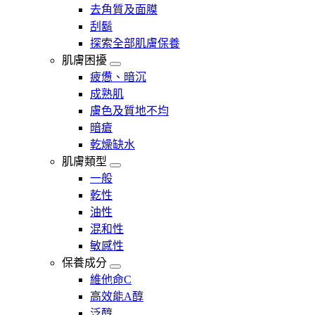
去角質及面膜
刮鬍
探索全部肌膚保養
肌膚困擾
疲憊、暗沉
成熟肌
膚色及質地不均
暗瘡​
乾燥缺水
肌膚類型
一般
乾性
油性
混和性
敏感性
保養成分
維他命C
高效能A醇
泛醇