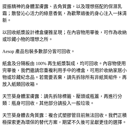
提振精神的身體潔膚露、去角質露，以及理想搭配的保濕乳
霜；散發沁心活力的綠意香氣，為歡聚過後的身心注入一抹清
新。
以回收紙漿設計禮盒優雅呈現；在內容物用畢後，可作為收納
或珍藏小物的理想之所。 ​
Aesop 產品包裝多數部分皆可回收。
紙盒及分隔板由 100% 再生紙漿製成，均可回收。內容物使用
完畢後，我們邀請您重複利用手中的禮盒，可用於收納家居小
物或珍藏紀念品。若需要丟棄，請先拆除所有非紙質組件，再
放入紙類回收箱。
天竺葵身體潔膚露：請先拆除標籤、壓頭或瓶蓋，再進行分
類：瓶身可回收，其他部分請投入一般垃圾。
天竺葵身體去角質露：複合式塑膠管目前無法回收。我們正積
極探索更為環保的替代方案，期望不久後可呈獻更佳的選擇。​