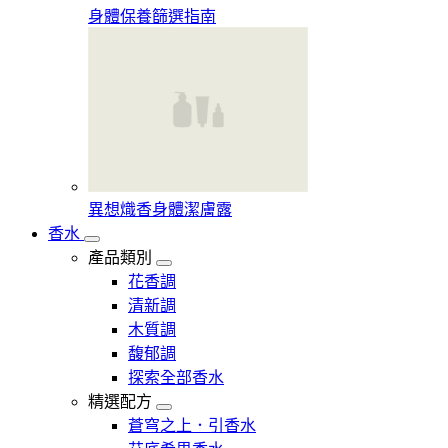
身體保養篩選指南
異想熾香身體潔膚露
香水
產品類別
花香調
清新調
木質調
馥郁調
探索全部香水
精選配方
蒼穹之上．引香水