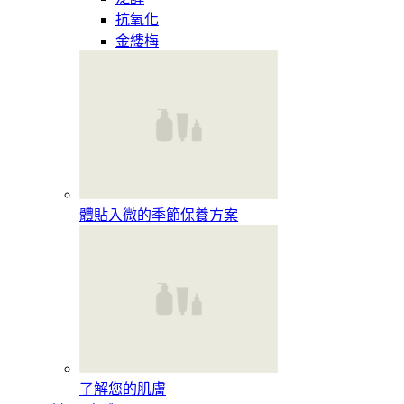
抗氧化
金縷梅
體貼入微的季節保養方案
了解您的肌膚